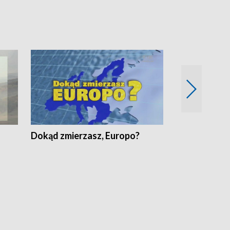
Dokąd zmierzasz, Europo?
Fakty Komen