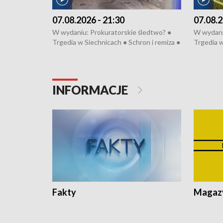
07.08.2026 - 21:30
07.08.2
W wydaniu: Prokuratorskie śledtwo? ●
W wydani
Trgedia w Siechnicach ● Schron i remiza ●
Trgedia w
Mateusz Morawiecki we Wrocławiu ● 81.
Mateusz 
edycja Międzynarodowego Festiwalu
edycja M
Chopinowskiego ● Na pomoc Hiszpanom
Chopinow
● Odbudowa po powodzi ● Filmowy
● Odbudo
INFORMACJE
Lubomierz
Lubomier
Fakty
Magazy