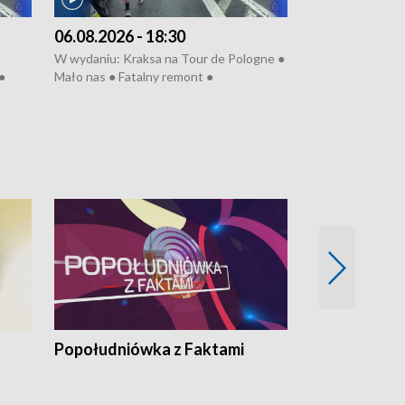
06.08.2026 - 18:30
05.08.2026 - 
W wydaniu: Kraksa na Tour de Pologne ●
W wydaniu: Dlacz
●
Mało nas ● Fatalny remont ●
do rzeki ● Lato 
 grypa
Sterroryzowane osiedle ● Kosztowna
● Senior za kółki
ko ●
ptasia grypa ● Pociągiem na lotnisko ●
cierpiwych ● Mro
Nowa Ruska ● Refektarz do remontu ●
Koniec upałów
Popołudniówka z Faktami
Z Unią na Ty