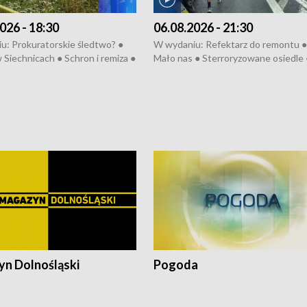
026 - 18:30
06.08.2026 - 21:30
u: Prokuratorskie śledtwo? ●
W wydaniu: Refektarz do remontu ●
 Siechnicach ● Schron i remiza ●
Mało nas ● Sterroryzowane osiedle 
Morawiecki we Wrocławiu ● 81.
Fatalny remont ● Kosztowna ptasia
iędzynarodowego Festiwalu
● Nowa Ruska ● Pociągiem na lotnis
skiego ● Na pomoc Hiszpanom
Koniec upałów ● Kraksa na Tour de
wa po powodzi ● Filmowy
Pologne
z
n Dolnośląski
Pogoda