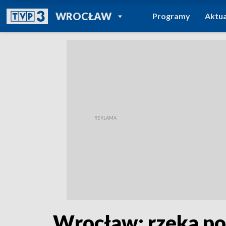
POWRÓT DO
WROCŁAW
Programy
Aktua
TVP REGIONY
Wrocław: rzeka pod