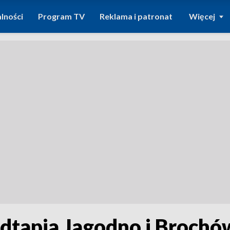
lności
Program TV
Reklama i patronat
Więcej
tapia Jagodno i Brochów