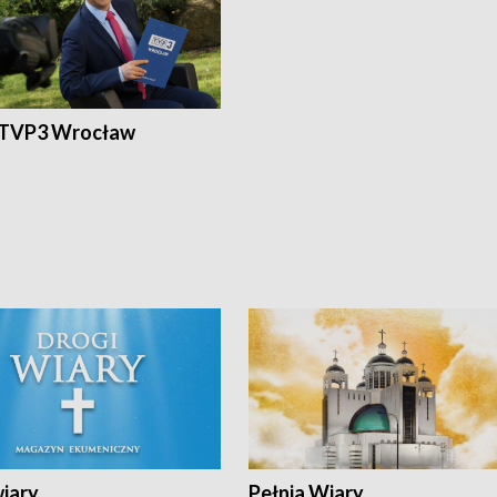
 TVP3 Wrocław
wiary
Pełnia Wiary