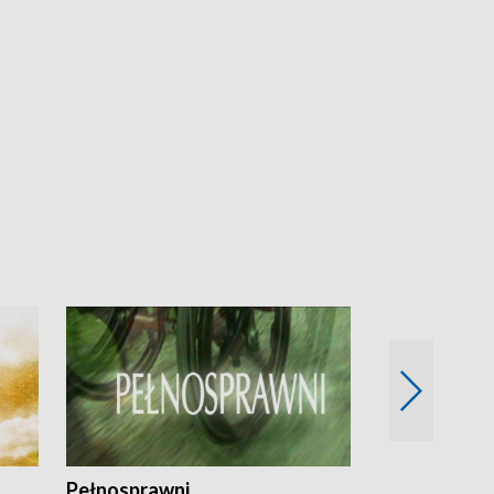
Pełnosprawni
Bezpieczny 