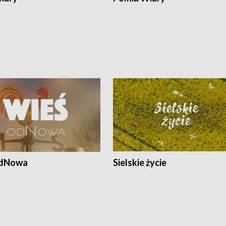
odNowa
Sielskie życie