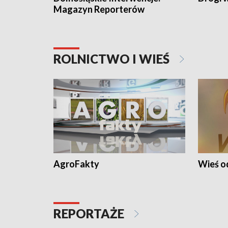
Magazyn Reporterów
ROLNICTWO I WIEŚ
AgroFakty
Wieś 
REPORTAŻE