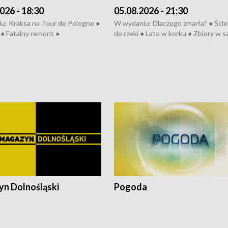
026 - 18:30
05.08.2026 - 21:30
u: Kraksa na Tour de Pologne ●
W wydaniu: Dlaczego zmarła? ● Ściek
● Fatalny remont ●
do rzeki ● Lato w korku ● Zbiory w 
zowane osiedle ● Kosztowna
● Senior za kółkiem ● Złoto dla...
ypa ● Pociągiem na lotnisko ●
cierpiwych ● Mrożonki dla zwierząt
ka ● Refektarz do remontu ●
pałów
n Dolnośląski
Pogoda