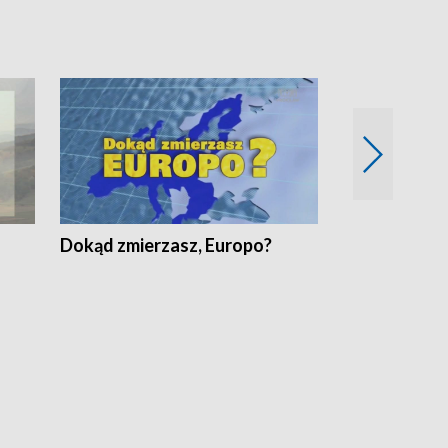
Dokąd zmierzasz, Europo?
Fakty Komen