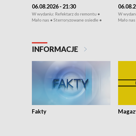
06.08.2026 - 21:30
06.08.2
W wydaniu: Refektarz do remontu ●
W wydani
Mało nas ● Sterroryzowane osiedle ●
Mało nas 
Fatalny remont ● Kosztowna ptasia grypa
Sterrory
● Nowa Ruska ● Pociągiem na lotnisko ●
ptasia gr
Koniec upałów ● Kraksa na Tour de
Nowa Rus
Pologne
Koniec u
INFORMACJE
Fakty
Magazy