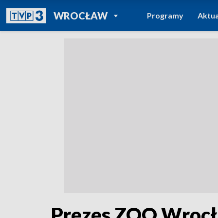
POWRÓT DO
WROCŁAW
Programy
Aktua
TVP REGIONY
Prezes ZOO Wrocł