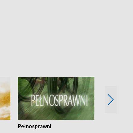
Pełnosprawni
Bezpieczny 