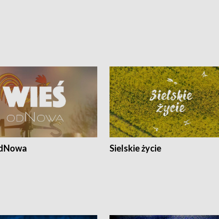
odNowa
Sielskie życie