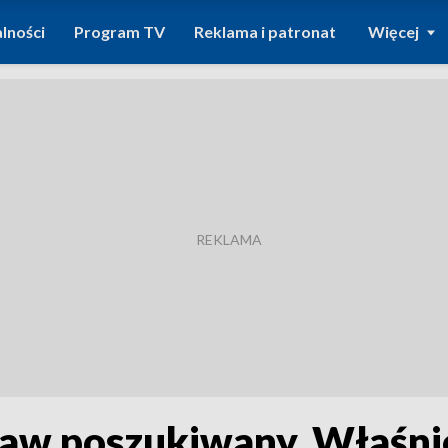
lności
Program TV
Reklama i patronat
Więcej
aw poszukiwany. Właśni