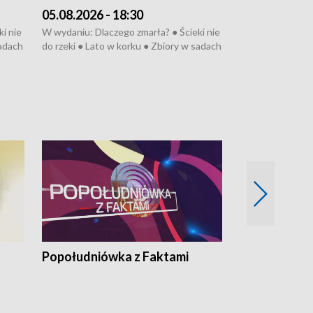
05.08.2026 - 18:30
04.08.2026 - 
i nie
W wydaniu: Dlaczego zmarła? ● Ścieki nie
W wydaniu: Nożo
sadach
do rzeki ● Lato w korku ● Zbiory w sadach
Zarzuty dla Norb
● Senior za kółkiem ● Złoto dla...
obwodnicy ● Mili
cierpiwych ● Mrożonki dla zwierząt
Oddział jak nowy
● Inkubator w og
pacjent ● Trzeba
Popołudniówka z Faktami
Z Unią na Ty