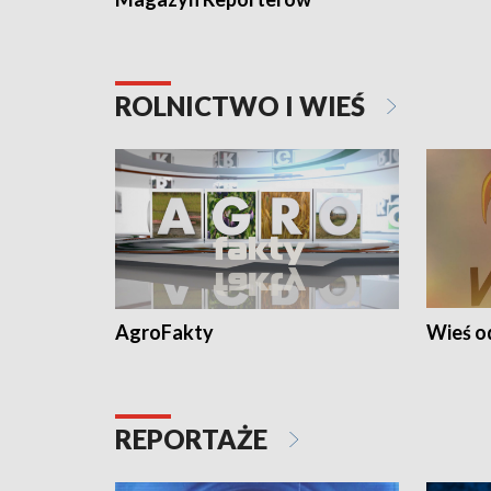
ROLNICTWO I WIEŚ
AgroFakty
Wieś 
REPORTAŻE