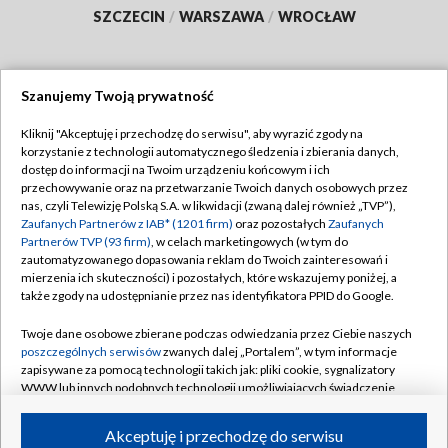
SZCZECIN
/
WARSZAWA
/
WROCŁAW
Szanujemy Twoją prywatność
Dołącz do nas:
Kliknij "Akceptuję i przechodzę do serwisu", aby wyrazić zgody na
korzystanie z technologii automatycznego śledzenia i zbierania danych,
TVP
dostęp do informacji na Twoim urządzeniu końcowym i ich
Abonament TVP
przechowywanie oraz na przetwarzanie Twoich danych osobowych przez
Regulamin TVP
nas, czyli Telewizję Polską S.A. w likwidacji (zwaną dalej również „TVP”),
Emisja w TVP
Polityka prywatności
Zaufanych Partnerów z IAB* (1201 firm)
oraz pozostałych
Zaufanych
Partnerów TVP (93 firm)
, w celach marketingowych (w tym do
Centrum informacji TVP
Moje zgody
zautomatyzowanego dopasowania reklam do Twoich zainteresowań i
mierzenia ich skuteczności) i pozostałych, które wskazujemy poniżej, a
Naziemna Telewizja Cyfrowa
Pomoc
także zgody na udostępnianie przez nas identyfikatora PPID do Google.
Sklep TVP
Biuro reklamy
Twoje dane osobowe zbierane podczas odwiedzania przez Ciebie naszych
Rada Programowa
Kontakt
poszczególnych serwisów
zwanych dalej „Portalem”, w tym informacje
zapisywane za pomocą technologii takich jak: pliki cookie, sygnalizatory
System NOS
WWW lub innych podobnych technologii umożliwiających świadczenie
dopasowanych i bezpiecznych usług, personalizację treści oraz reklam,
Informacje o nadawcy
Kanały
udostępnianie funkcji mediów społecznościowych oraz analizowanie
Akceptuję i przechodzę do serwisu
ruchu w Internecie.
Program dla prasy