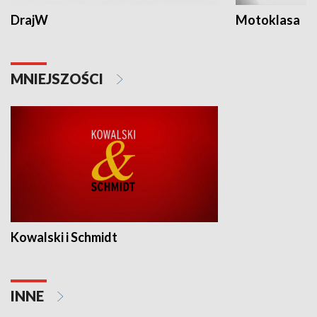
DrajW
Motoklasa
MNIEJSZOŚCI
Kowalski i Schmidt
INNE