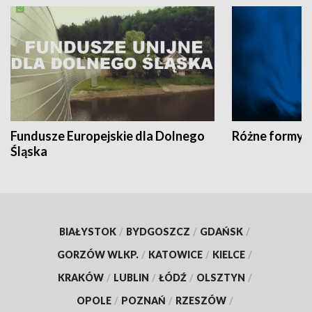
Fundusze Europejskie dla Dolnego
Różne formy t
Śląska
BIAŁYSTOK
/
BYDGOSZCZ
/
GDAŃSK
/
GORZÓW WLKP.
/
KATOWICE
/
KIELCE
/
KRAKÓW
/
LUBLIN
/
ŁÓDŹ
/
OLSZTYN
/
OPOLE
/
POZNAŃ
/
RZESZÓW
/