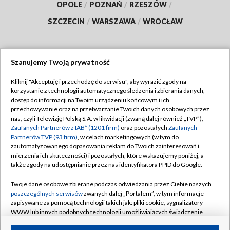
OPOLE
/
POZNAŃ
/
RZESZÓW
/
SZCZECIN
/
WARSZAWA
/
WROCŁAW
Szanujemy Twoją prywatność
Dołącz do nas:
Kliknij "Akceptuję i przechodzę do serwisu", aby wyrazić zgody na
korzystanie z technologii automatycznego śledzenia i zbierania danych,
TVP
dostęp do informacji na Twoim urządzeniu końcowym i ich
Abonament TVP
przechowywanie oraz na przetwarzanie Twoich danych osobowych przez
Regulamin TVP
nas, czyli Telewizję Polską S.A. w likwidacji (zwaną dalej również „TVP”),
Emisja w TVP
Polityka prywatności
Zaufanych Partnerów z IAB* (1201 firm)
oraz pozostałych
Zaufanych
Partnerów TVP (93 firm)
, w celach marketingowych (w tym do
Centrum informacji TVP
Moje zgody
zautomatyzowanego dopasowania reklam do Twoich zainteresowań i
mierzenia ich skuteczności) i pozostałych, które wskazujemy poniżej, a
Naziemna Telewizja Cyfrowa
Pomoc
także zgody na udostępnianie przez nas identyfikatora PPID do Google.
Sklep TVP
Biuro reklamy
Twoje dane osobowe zbierane podczas odwiedzania przez Ciebie naszych
Rada Programowa
Kontakt
poszczególnych serwisów
zwanych dalej „Portalem”, w tym informacje
zapisywane za pomocą technologii takich jak: pliki cookie, sygnalizatory
System NOS
WWW lub innych podobnych technologii umożliwiających świadczenie
dopasowanych i bezpiecznych usług, personalizację treści oraz reklam,
Informacje o nadawcy
Kanały