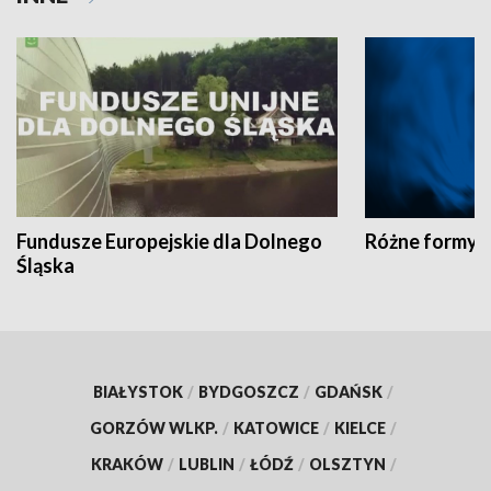
Fundusze Europejskie dla Dolnego
Różne formy t
Śląska
BIAŁYSTOK
/
BYDGOSZCZ
/
GDAŃSK
/
GORZÓW WLKP.
/
KATOWICE
/
KIELCE
/
KRAKÓW
/
LUBLIN
/
ŁÓDŹ
/
OLSZTYN
/