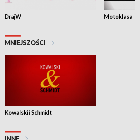
DrajW
Motoklasa
MNIEJSZOŚCI
Kowalski i Schmidt
INNE