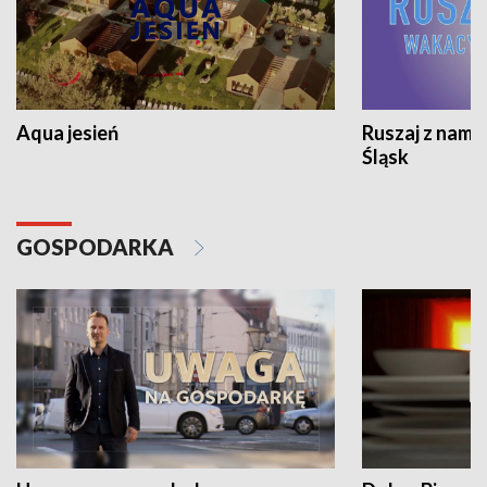
Aqua jesień
Ruszaj z nami
Śląsk
GOSPODARKA