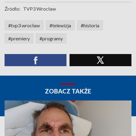
Źródło:
TVP3 Wrocław
#tvp3 wrocław
#telewizja
#historia
#premiery
#programy
ZOBACZ TAKŻE