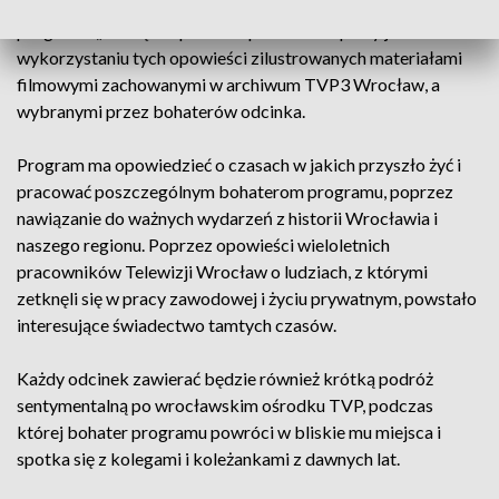
wspomnień i potrafią o nich fascynująco opowiadać. Pomysł
programu „Pamięć zapisana w pikselach” oparty jest na
wykorzystaniu tych opowieści zilustrowanych materiałami
filmowymi zachowanymi w archiwum TVP3 Wrocław, a
wybranymi przez bohaterów odcinka.
Program ma opowiedzieć o czasach w jakich przyszło żyć i
pracować poszczególnym bohaterom programu, poprzez
nawiązanie do ważnych wydarzeń z historii Wrocławia i
naszego regionu. Poprzez opowieści wieloletnich
pracowników Telewizji Wrocław o ludziach, z którymi
zetknęli się w pracy zawodowej i życiu prywatnym, powstało
interesujące świadectwo tamtych czasów.
Każdy odcinek zawierać będzie również krótką podróż
sentymentalną po wrocławskim ośrodku TVP, podczas
której bohater programu powróci w bliskie mu miejsca i
spotka się z kolegami i koleżankami z dawnych lat.