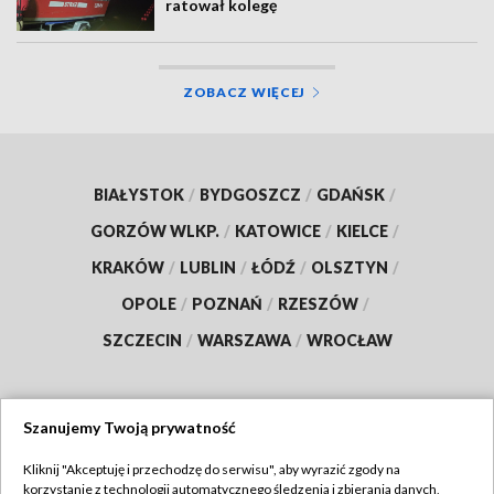
ratował kolegę
ZOBACZ WIĘCEJ
BIAŁYSTOK
/
BYDGOSZCZ
/
GDAŃSK
/
GORZÓW WLKP.
/
KATOWICE
/
KIELCE
/
KRAKÓW
/
LUBLIN
/
ŁÓDŹ
/
OLSZTYN
/
OPOLE
/
POZNAŃ
/
RZESZÓW
/
SZCZECIN
/
WARSZAWA
/
WROCŁAW
Szanujemy Twoją prywatność
Dołącz do nas:
Kliknij "Akceptuję i przechodzę do serwisu", aby wyrazić zgody na
korzystanie z technologii automatycznego śledzenia i zbierania danych,