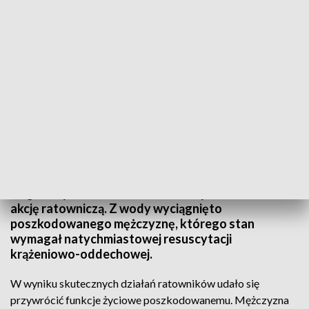
(fot. TVP3 Wrocław)
W sobotę, 24 sierpnia 2024 roku, po godzinie 12.00,
na głównym akwenie w Rokitkach prowadzono
akcję ratowniczą. Z wody wyciągnięto
poszkodowanego mężczyznę, którego stan
wymagał natychmiastowej resuscytacji
krążeniowo-oddechowej.
W wyniku skutecznych działań ratowników udało się
przywrócić funkcje życiowe poszkodowanemu. Mężczyzna