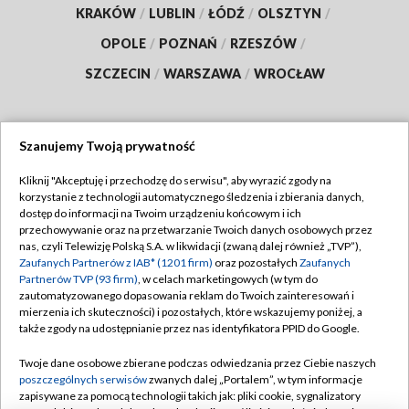
KRAKÓW
/
LUBLIN
/
ŁÓDŹ
/
OLSZTYN
/
OPOLE
/
POZNAŃ
/
RZESZÓW
/
SZCZECIN
/
WARSZAWA
/
WROCŁAW
Szanujemy Twoją prywatność
Dołącz do nas:
Kliknij "Akceptuję i przechodzę do serwisu", aby wyrazić zgody na
korzystanie z technologii automatycznego śledzenia i zbierania danych,
TVP
dostęp do informacji na Twoim urządzeniu końcowym i ich
Abonament TVP
przechowywanie oraz na przetwarzanie Twoich danych osobowych przez
Regulamin TVP
nas, czyli Telewizję Polską S.A. w likwidacji (zwaną dalej również „TVP”),
Emisja w TVP
Polityka prywatności
Zaufanych Partnerów z IAB* (1201 firm)
oraz pozostałych
Zaufanych
Partnerów TVP (93 firm)
, w celach marketingowych (w tym do
Centrum informacji TVP
Moje zgody
zautomatyzowanego dopasowania reklam do Twoich zainteresowań i
mierzenia ich skuteczności) i pozostałych, które wskazujemy poniżej, a
Naziemna Telewizja Cyfrowa
Pomoc
także zgody na udostępnianie przez nas identyfikatora PPID do Google.
Sklep TVP
Biuro reklamy
Twoje dane osobowe zbierane podczas odwiedzania przez Ciebie naszych
Rada Programowa
Kontakt
poszczególnych serwisów
zwanych dalej „Portalem”, w tym informacje
zapisywane za pomocą technologii takich jak: pliki cookie, sygnalizatory
System NOS