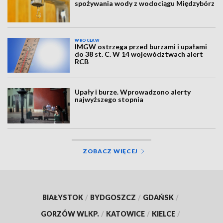
spożywania wody z wodociągu Międzybórz
WROCŁAW
IMGW ostrzega przed burzami i upałami
do 38 st. C. W 14 województwach alert
RCB
Upały i burze. Wprowadzono alerty
najwyższego stopnia
ZOBACZ WIĘCEJ
BIAŁYSTOK
/
BYDGOSZCZ
/
GDAŃSK
/
GORZÓW WLKP.
/
KATOWICE
/
KIELCE
/