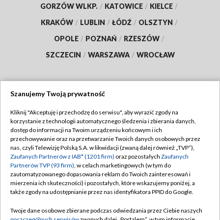
GORZÓW WLKP.
/
KATOWICE
/
KIELCE
/
KRAKÓW
/
LUBLIN
/
ŁÓDŹ
/
OLSZTYN
/
OPOLE
/
POZNAŃ
/
RZESZÓW
/
SZCZECIN
/
WARSZAWA
/
WROCŁAW
Szanujemy Twoją prywatność
Dołącz do nas:
Kliknij "Akceptuję i przechodzę do serwisu", aby wyrazić zgody na
korzystanie z technologii automatycznego śledzenia i zbierania danych,
TVP
dostęp do informacji na Twoim urządzeniu końcowym i ich
Abonament TVP
przechowywanie oraz na przetwarzanie Twoich danych osobowych przez
Regulamin TVP
nas, czyli Telewizję Polską S.A. w likwidacji (zwaną dalej również „TVP”),
Emisja w TVP
Polityka prywatności
Zaufanych Partnerów z IAB* (1201 firm)
oraz pozostałych
Zaufanych
Partnerów TVP (93 firm)
, w celach marketingowych (w tym do
Centrum informacji TVP
Moje zgody
zautomatyzowanego dopasowania reklam do Twoich zainteresowań i
mierzenia ich skuteczności) i pozostałych, które wskazujemy poniżej, a
Naziemna Telewizja Cyfrowa
Pomoc
także zgody na udostępnianie przez nas identyfikatora PPID do Google.
Sklep TVP
Biuro reklamy
Twoje dane osobowe zbierane podczas odwiedzania przez Ciebie naszych
Rada Programowa
poszczególnych serwisów
zwanych dalej „Portalem”, w tym informacje