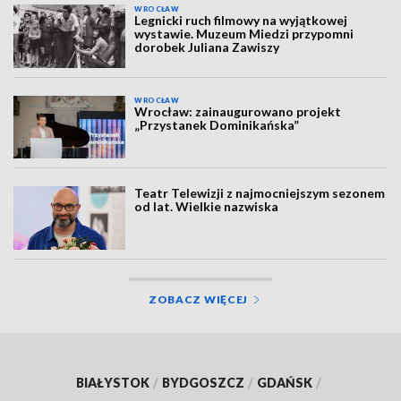
WROCŁAW
Legnicki ruch filmowy na wyjątkowej
wystawie. Muzeum Miedzi przypomni
dorobek Juliana Zawiszy
WROCŁAW
Wrocław: zainaugurowano projekt
„Przystanek Dominikańska”
Teatr Telewizji z najmocniejszym sezonem
od lat. Wielkie nazwiska
ZOBACZ WIĘCEJ
BIAŁYSTOK
/
BYDGOSZCZ
/
GDAŃSK
/