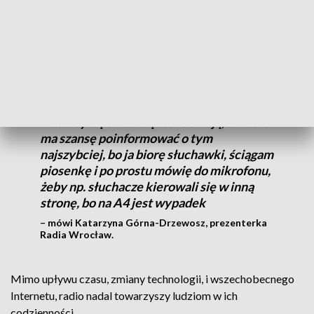
wrocławskiej rozgłośni skupiają się na regionie.
Jeśli coś się dzieje, jeżeli mamy zawał w
kopalni, jeżeli mamy wypadek na
autostradzie A4, a jak wiecie takie rzeczy
niestety się u nas często zdarzają, to radio
ma szansę poinformować o tym
najszybciej, bo ja biorę słuchawki, ściągam
piosenkę i po prostu mówię do mikrofonu,
żeby np. słuchacze kierowali się w inną
stronę, bo na A4 jest wypadek
– mówi Katarzyna Górna-Drzewosz, prezenterka
Radia Wrocław.
Mimo upływu czasu, zmiany technologii, i wszechobecnego
Internetu, radio nadal towarzyszy ludziom w ich
codzienności.