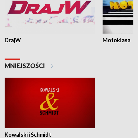
DrajW
Motoklasa
MNIEJSZOŚCI
Kowalski i Schmidt