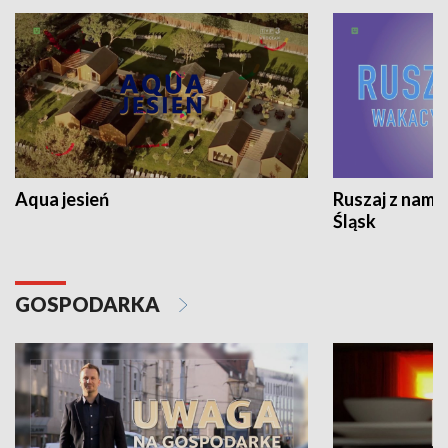
Aqua jesień
Ruszaj z nami
Śląsk
GOSPODARKA