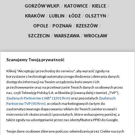
GORZÓW WLKP.
/
KATOWICE
/
KIELCE
/
KRAKÓW
/
LUBLIN
/
ŁÓDŹ
/
OLSZTYN
/
OPOLE
/
POZNAŃ
/
RZESZÓW
/
SZCZECIN
/
WARSZAWA
/
WROCŁAW
Szanujemy Twoją prywatność
Dołącz do nas:
Kliknij "Akceptuję i przechodzę do serwisu", aby wyrazić zgody na
korzystanie z technologii automatycznego śledzenia i zbierania danych,
TVP
dostęp do informacji na Twoim urządzeniu końcowym i ich
Abonament TVP
przechowywanie oraz na przetwarzanie Twoich danych osobowych przez
Regulamin TVP
nas, czyli Telewizję Polską S.A. w likwidacji (zwaną dalej również „TVP”),
Emisja w TVP
Polityka prywatności
Zaufanych Partnerów z IAB* (1201 firm)
oraz pozostałych
Zaufanych
Partnerów TVP (93 firm)
, w celach marketingowych (w tym do
Centrum informacji TVP
Moje zgody
zautomatyzowanego dopasowania reklam do Twoich zainteresowań i
mierzenia ich skuteczności) i pozostałych, które wskazujemy poniżej, a
Naziemna Telewizja Cyfrowa
Pomoc
także zgody na udostępnianie przez nas identyfikatora PPID do Google.
Sklep TVP
Biuro reklamy
Twoje dane osobowe zbierane podczas odwiedzania przez Ciebie naszych