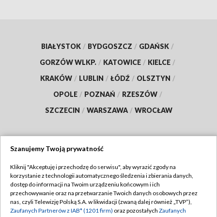
BIAŁYSTOK
/
BYDGOSZCZ
/
GDAŃSK
/
GORZÓW WLKP.
/
KATOWICE
/
KIELCE
/
KRAKÓW
/
LUBLIN
/
ŁÓDŹ
/
OLSZTYN
/
OPOLE
/
POZNAŃ
/
RZESZÓW
/
SZCZECIN
/
WARSZAWA
/
WROCŁAW
Szanujemy Twoją prywatność
Dołącz do nas:
Kliknij "Akceptuję i przechodzę do serwisu", aby wyrazić zgody na
korzystanie z technologii automatycznego śledzenia i zbierania danych,
TVP
dostęp do informacji na Twoim urządzeniu końcowym i ich
Abonament TVP
przechowywanie oraz na przetwarzanie Twoich danych osobowych przez
Regulamin TVP
nas, czyli Telewizję Polską S.A. w likwidacji (zwaną dalej również „TVP”),
Emisja w TVP
Polityka prywatności
Zaufanych Partnerów z IAB* (1201 firm)
oraz pozostałych
Zaufanych