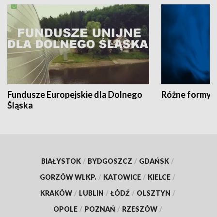
Fundusze Europejskie dla Dolnego
Różne formy t
Śląska
BIAŁYSTOK
/
BYDGOSZCZ
/
GDAŃSK
/
GORZÓW WLKP.
/
KATOWICE
/
KIELCE
/
KRAKÓW
/
LUBLIN
/
ŁÓDŹ
/
OLSZTYN
/
OPOLE
/
POZNAŃ
/
RZESZÓW
/