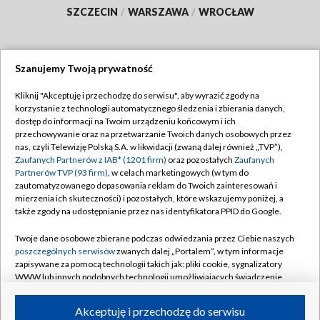
SZCZECIN
/
WARSZAWA
/
WROCŁAW
Szanujemy Twoją prywatność
Dołącz do nas:
Kliknij "Akceptuję i przechodzę do serwisu", aby wyrazić zgody na
korzystanie z technologii automatycznego śledzenia i zbierania danych,
TVP
dostęp do informacji na Twoim urządzeniu końcowym i ich
Abonament TVP
przechowywanie oraz na przetwarzanie Twoich danych osobowych przez
Regulamin TVP
nas, czyli Telewizję Polską S.A. w likwidacji (zwaną dalej również „TVP”),
Emisja w TVP
Polityka prywatności
Zaufanych Partnerów z IAB* (1201 firm)
oraz pozostałych
Zaufanych
Partnerów TVP (93 firm)
, w celach marketingowych (w tym do
Centrum informacji TVP
Moje zgody
zautomatyzowanego dopasowania reklam do Twoich zainteresowań i
mierzenia ich skuteczności) i pozostałych, które wskazujemy poniżej, a
Naziemna Telewizja Cyfrowa
Pomoc
także zgody na udostępnianie przez nas identyfikatora PPID do Google.
Sklep TVP
Biuro reklamy
Twoje dane osobowe zbierane podczas odwiedzania przez Ciebie naszych
Rada Programowa
Kontakt
poszczególnych serwisów
zwanych dalej „Portalem”, w tym informacje
zapisywane za pomocą technologii takich jak: pliki cookie, sygnalizatory
System NOS
WWW lub innych podobnych technologii umożliwiających świadczenie
dopasowanych i bezpiecznych usług, personalizację treści oraz reklam,
Informacje o nadawcy
Kanały
udostępnianie funkcji mediów społecznościowych oraz analizowanie
Akceptuję i przechodzę do serwisu
ruchu w Internecie.
Program dla prasy