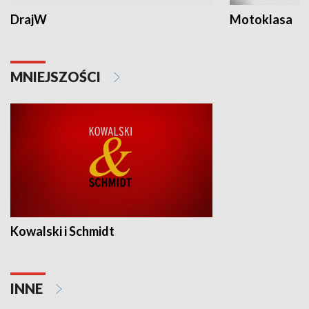
DrajW
Motoklasa
MNIEJSZOŚCI
Kowalski i Schmidt
INNE