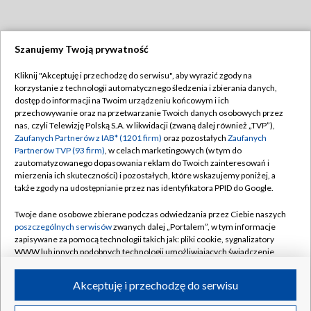
Szanujemy Twoją prywatność
Dołącz do nas:
Kliknij "Akceptuję i przechodzę do serwisu", aby wyrazić zgody na
korzystanie z technologii automatycznego śledzenia i zbierania danych,
TVP
dostęp do informacji na Twoim urządzeniu końcowym i ich
Abonament TVP
przechowywanie oraz na przetwarzanie Twoich danych osobowych przez
Regulamin TVP
nas, czyli Telewizję Polską S.A. w likwidacji (zwaną dalej również „TVP”),
Emisja w TVP
Polityka prywatności
Zaufanych Partnerów z IAB* (1201 firm)
oraz pozostałych
Zaufanych
Partnerów TVP (93 firm)
, w celach marketingowych (w tym do
Centrum informacji TVP
Moje zgody
zautomatyzowanego dopasowania reklam do Twoich zainteresowań i
mierzenia ich skuteczności) i pozostałych, które wskazujemy poniżej, a
Naziemna Telewizja Cyfrowa
Pomoc
także zgody na udostępnianie przez nas identyfikatora PPID do Google.
Sklep TVP
Biuro reklamy
Twoje dane osobowe zbierane podczas odwiedzania przez Ciebie naszych
Rada Programowa
Kontakt
poszczególnych serwisów
zwanych dalej „Portalem”, w tym informacje
zapisywane za pomocą technologii takich jak: pliki cookie, sygnalizatory
System NOS
WWW lub innych podobnych technologii umożliwiających świadczenie
dopasowanych i bezpiecznych usług, personalizację treści oraz reklam,
Informacje o nadawcy
Kanały
udostępnianie funkcji mediów społecznościowych oraz analizowanie
Akceptuję i przechodzę do serwisu
ruchu w Internecie.
Program dla prasy
©2026 Telewizja Polska S.A. w likwidacji