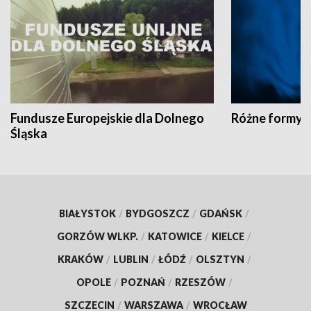
Fundusze Europejskie dla Dolnego
Różne formy t
Śląska
BIAŁYSTOK
/
BYDGOSZCZ
/
GDAŃSK
/
GORZÓW WLKP.
/
KATOWICE
/
KIELCE
/
KRAKÓW
/
LUBLIN
/
ŁÓDŹ
/
OLSZTYN
/
OPOLE
/
POZNAŃ
/
RZESZÓW
/
SZCZECIN
/
WARSZAWA
/
WROCŁAW