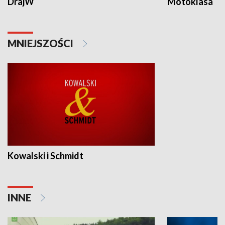
DrajW
Motoklasa
MNIEJSZOŚCI
Kowalski i Schmidt
INNE