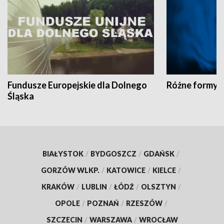
Fundusze Europejskie dla Dolnego
Różne formy t
Śląska
BIAŁYSTOK
/
BYDGOSZCZ
/
GDAŃSK
/
GORZÓW WLKP.
/
KATOWICE
/
KIELCE
/
KRAKÓW
/
LUBLIN
/
ŁÓDŹ
/
OLSZTYN
/
OPOLE
/
POZNAŃ
/
RZESZÓW
/
SZCZECIN
/
WARSZAWA
/
WROCŁAW