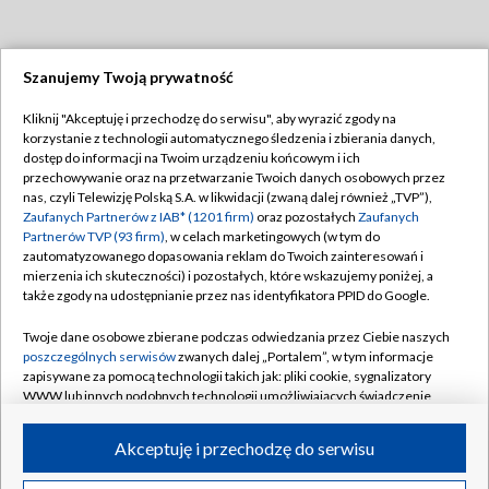
Szanujemy Twoją prywatność
Dołącz do nas:
Kliknij "Akceptuję i przechodzę do serwisu", aby wyrazić zgody na
korzystanie z technologii automatycznego śledzenia i zbierania danych,
TVP
dostęp do informacji na Twoim urządzeniu końcowym i ich
Abonament TVP
przechowywanie oraz na przetwarzanie Twoich danych osobowych przez
Regulamin TVP
nas, czyli Telewizję Polską S.A. w likwidacji (zwaną dalej również „TVP”),
Emisja w TVP
Polityka prywatności
Zaufanych Partnerów z IAB* (1201 firm)
oraz pozostałych
Zaufanych
Partnerów TVP (93 firm)
, w celach marketingowych (w tym do
Centrum informacji TVP
Moje zgody
zautomatyzowanego dopasowania reklam do Twoich zainteresowań i
mierzenia ich skuteczności) i pozostałych, które wskazujemy poniżej, a
Naziemna Telewizja Cyfrowa
Pomoc
także zgody na udostępnianie przez nas identyfikatora PPID do Google.
Sklep TVP
Biuro reklamy
Twoje dane osobowe zbierane podczas odwiedzania przez Ciebie naszych
Rada Programowa
Kontakt
poszczególnych serwisów
zwanych dalej „Portalem”, w tym informacje
zapisywane za pomocą technologii takich jak: pliki cookie, sygnalizatory
System NOS
WWW lub innych podobnych technologii umożliwiających świadczenie
dopasowanych i bezpiecznych usług, personalizację treści oraz reklam,
Informacje o nadawcy
Kanały
udostępnianie funkcji mediów społecznościowych oraz analizowanie
Akceptuję i przechodzę do serwisu
ruchu w Internecie.
Program dla prasy
©2026 Telewizja Polska S.A. w likwidacji