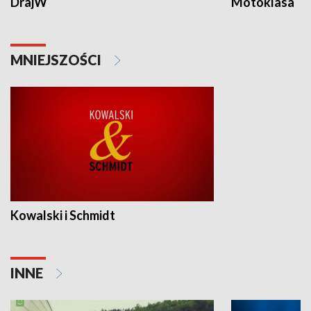
DrajW
Motoklasa
MNIEJSZOŚCI
Kowalski i Schmidt
INNE