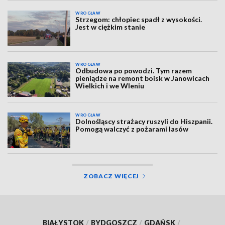
WROCŁAW
Strzegom: chłopiec spadł z wysokości.
Jest w ciężkim stanie
WROCŁAW
Odbudowa po powodzi. Tym razem
pieniądze na remont boisk w Janowicach
Wielkich i we Wleniu
WROCŁAW
Dolnośląscy strażacy ruszyli do Hiszpanii.
Pomogą walczyć z pożarami lasów
ZOBACZ WIĘCEJ
BIAŁYSTOK
/
BYDGOSZCZ
/
GDAŃSK
/