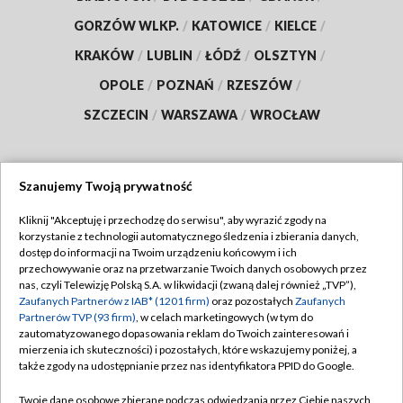
GORZÓW WLKP.
/
KATOWICE
/
KIELCE
/
KRAKÓW
/
LUBLIN
/
ŁÓDŹ
/
OLSZTYN
/
OPOLE
/
POZNAŃ
/
RZESZÓW
/
SZCZECIN
/
WARSZAWA
/
WROCŁAW
Szanujemy Twoją prywatność
Dołącz do nas:
Kliknij "Akceptuję i przechodzę do serwisu", aby wyrazić zgody na
korzystanie z technologii automatycznego śledzenia i zbierania danych,
TVP
dostęp do informacji na Twoim urządzeniu końcowym i ich
Abonament TVP
przechowywanie oraz na przetwarzanie Twoich danych osobowych przez
Regulamin TVP
nas, czyli Telewizję Polską S.A. w likwidacji (zwaną dalej również „TVP”),
Emisja w TVP
Polityka prywatności
Zaufanych Partnerów z IAB* (1201 firm)
oraz pozostałych
Zaufanych
Partnerów TVP (93 firm)
, w celach marketingowych (w tym do
Centrum informacji TVP
Moje zgody
zautomatyzowanego dopasowania reklam do Twoich zainteresowań i
mierzenia ich skuteczności) i pozostałych, które wskazujemy poniżej, a
Naziemna Telewizja Cyfrowa
Pomoc
także zgody na udostępnianie przez nas identyfikatora PPID do Google.
Sklep TVP
Biuro reklamy
Twoje dane osobowe zbierane podczas odwiedzania przez Ciebie naszych