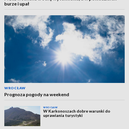
burze i upał
WROCŁAW
Prognoza pogody na weekend
WROCŁAW
W Karkonoszach dobre warunki do
uprawiania turystyki