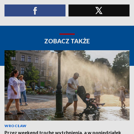
ZOBACZ TAKŻE
WROCŁAW
Przez weekend trochę wytchnienia, a w poniedziałek