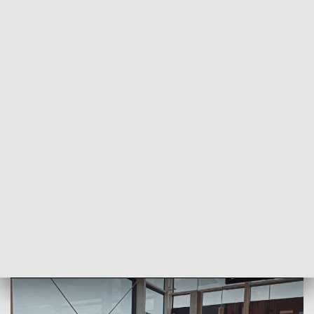
POWRÓT DO
WROCŁAW
TVP REGIONY
Rosnąca popularność wrocławskiego
lotniska
2024-08-19
Maciej Biskup, ALEKAS