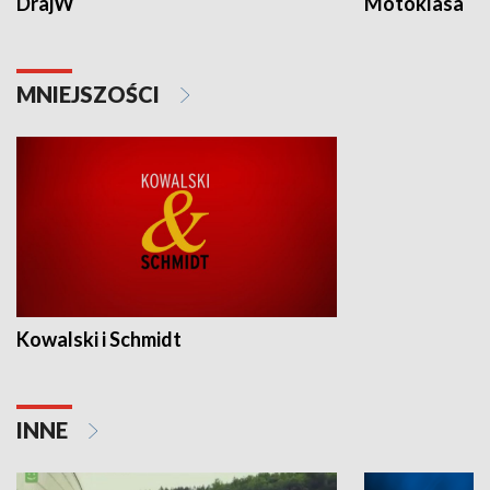
DrajW
Motoklasa
MNIEJSZOŚCI
Kowalski i Schmidt
INNE