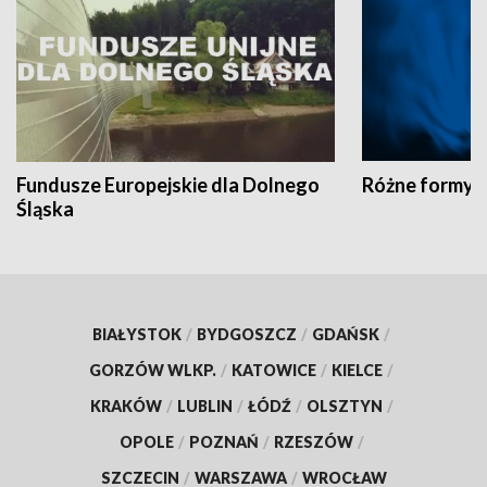
Fundusze Europejskie dla Dolnego
Różne formy t
Śląska
BIAŁYSTOK
/
BYDGOSZCZ
/
GDAŃSK
/
GORZÓW WLKP.
/
KATOWICE
/
KIELCE
/
KRAKÓW
/
LUBLIN
/
ŁÓDŹ
/
OLSZTYN
/
OPOLE
/
POZNAŃ
/
RZESZÓW
/
SZCZECIN
/
WARSZAWA
/
WROCŁAW