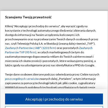
Szanujemy Twoją prywatność
Dołącz do nas:
Kliknij "Akceptuję i przechodzę do serwisu", aby wyrazić zgody na
korzystanie z technologii automatycznego śledzenia i zbierania danych,
TVP
dostęp do informacji na Twoim urządzeniu końcowym i ich
Abonament TVP
przechowywanie oraz na przetwarzanie Twoich danych osobowych przez
Regulamin TVP
nas, czyli Telewizję Polską S.A. w likwidacji (zwaną dalej również „TVP”),
Emisja w TVP
Polityka prywatności
Zaufanych Partnerów z IAB* (1201 firm)
oraz pozostałych
Zaufanych
Partnerów TVP (93 firm)
, w celach marketingowych (w tym do
Centrum informacji TVP
Moje zgody
zautomatyzowanego dopasowania reklam do Twoich zainteresowań i
mierzenia ich skuteczności) i pozostałych, które wskazujemy poniżej, a
Naziemna Telewizja Cyfrowa
Pomoc
także zgody na udostępnianie przez nas identyfikatora PPID do Google.
Sklep TVP
Biuro reklamy
Twoje dane osobowe zbierane podczas odwiedzania przez Ciebie naszych
Rada Programowa
Kontakt
poszczególnych serwisów
zwanych dalej „Portalem”, w tym informacje
zapisywane za pomocą technologii takich jak: pliki cookie, sygnalizatory
System NOS
WWW lub innych podobnych technologii umożliwiających świadczenie
dopasowanych i bezpiecznych usług, personalizację treści oraz reklam,
Informacje o nadawcy
Kanały
udostępnianie funkcji mediów społecznościowych oraz analizowanie
Akceptuję i przechodzę do serwisu
ruchu w Internecie.
Program dla prasy
©2026 Telewizja Polska S.A. w likwidacji