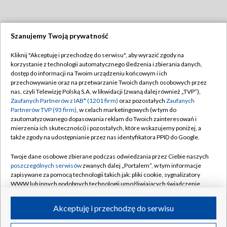
Szanujemy Twoją prywatność
Dołącz do nas:
Kliknij "Akceptuję i przechodzę do serwisu", aby wyrazić zgody na
korzystanie z technologii automatycznego śledzenia i zbierania danych,
TVP
dostęp do informacji na Twoim urządzeniu końcowym i ich
Abonament TVP
przechowywanie oraz na przetwarzanie Twoich danych osobowych przez
Regulamin TVP
nas, czyli Telewizję Polską S.A. w likwidacji (zwaną dalej również „TVP”),
Emisja w TVP
Polityka prywatności
Zaufanych Partnerów z IAB* (1201 firm)
oraz pozostałych
Zaufanych
Partnerów TVP (93 firm)
, w celach marketingowych (w tym do
Centrum informacji TVP
Moje zgody
zautomatyzowanego dopasowania reklam do Twoich zainteresowań i
mierzenia ich skuteczności) i pozostałych, które wskazujemy poniżej, a
Naziemna Telewizja Cyfrowa
Pomoc
także zgody na udostępnianie przez nas identyfikatora PPID do Google.
Sklep TVP
Biuro reklamy
Twoje dane osobowe zbierane podczas odwiedzania przez Ciebie naszych
Rada Programowa
Kontakt
poszczególnych serwisów
zwanych dalej „Portalem”, w tym informacje
zapisywane za pomocą technologii takich jak: pliki cookie, sygnalizatory
System NOS
WWW lub innych podobnych technologii umożliwiających świadczenie
dopasowanych i bezpiecznych usług, personalizację treści oraz reklam,
Informacje o nadawcy
Kanały
udostępnianie funkcji mediów społecznościowych oraz analizowanie
Akceptuję i przechodzę do serwisu
ruchu w Internecie.
Program dla prasy
©2026 Telewizja Polska S.A. w likwidacji