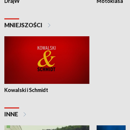
DrajW
Motoklasa
MNIEJSZOŚCI
Kowalski i Schmidt
INNE