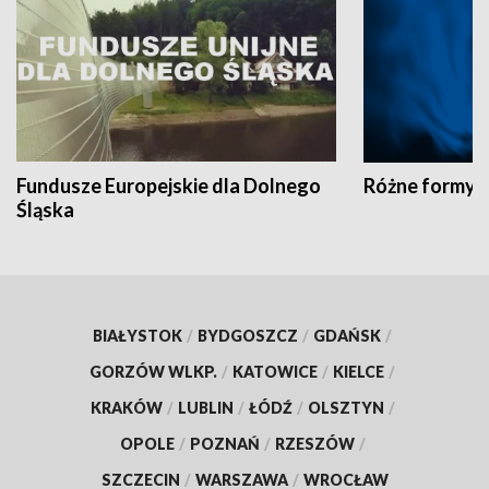
Fundusze Europejskie dla Dolnego
Różne formy t
Śląska
BIAŁYSTOK
/
BYDGOSZCZ
/
GDAŃSK
/
GORZÓW WLKP.
/
KATOWICE
/
KIELCE
/
KRAKÓW
/
LUBLIN
/
ŁÓDŹ
/
OLSZTYN
/
OPOLE
/
POZNAŃ
/
RZESZÓW
/
SZCZECIN
/
WARSZAWA
/
WROCŁAW