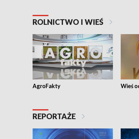
ROLNICTWO I WIEŚ
AgroFakty
Wieś 
REPORTAŻE