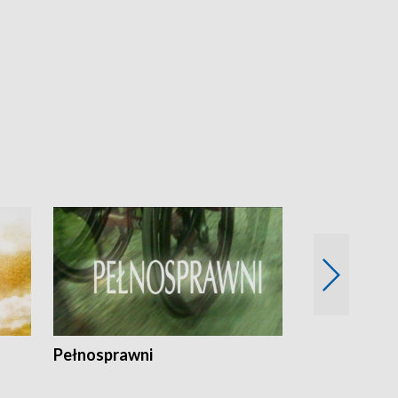
Pełnosprawni
Bezpieczny 