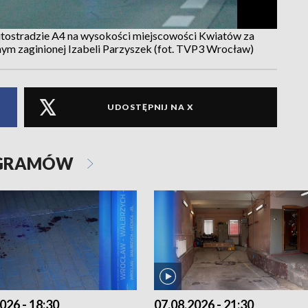
autostradzie A4 na wysokości miejscowości Kwiatów za
nym zaginionej Izabeli Parzyszek (fot. TVP3 Wrocław)
UDOSTĘPNIJ NA X
OGRAMÓW
026 - 18:30
07.08.2026 - 21:30