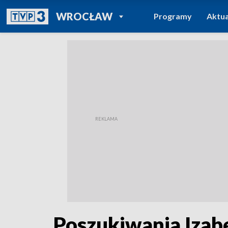
POWRÓT DO
WROCŁAW
Programy
Aktua
TVP REGIONY
Poszukiwania Izabe