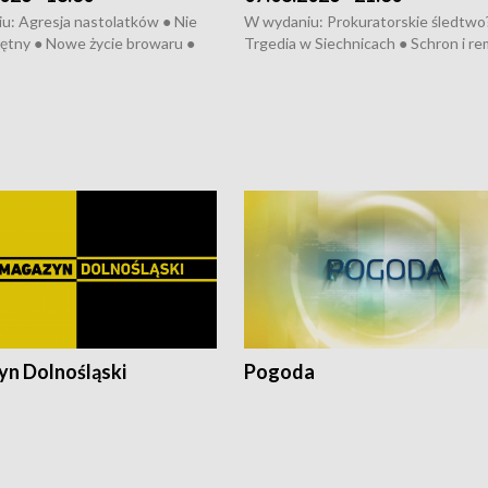
u: Agresja nastolatków ● Nie
W wydaniu: Prokuratorskie śledtwo
ętny ● Nowe życie browaru ●
Trgedia w Siechnicach ● Schron i re
łodzko ● Złotoryjskie złoto ●
Mateusz Morawiecki we Wrocławiu 
ień Pszczół ● Chopin w
edycja Międzynarodowego Festiwal
ch ● Uwaga! Hulajnoga
Chopinowskiego ● Na pomoc Hiszp
● Odbudowa po powodzi ● Filmowy
Lubomierz
n Dolnośląski
Pogoda