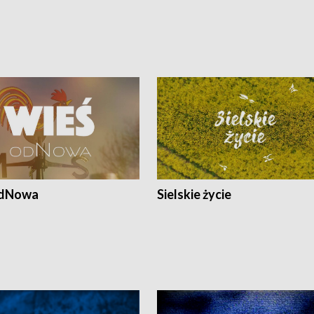
odNowa
Sielskie życie