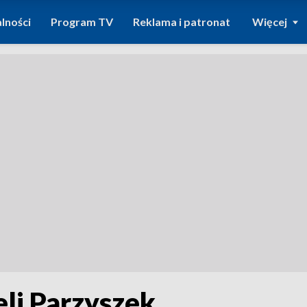
lności
Program TV
Reklama i patronat
Więcej
li Parzyszek