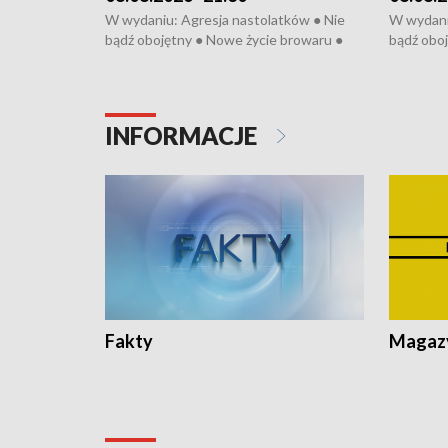
W wydaniu: Agresja nastolatków ● Nie
W wydani
bądź obojętny ● Nowe życie browaru ●
bądź oboj
Bitwa o Kłodzko ● Złotoryjskie złoto ●
Bitwa o K
Wielki Dzień Pszczół ● Chopin w
Wielki Dz
Dusznikach ● Uwaga! Hulajnoga
Dusznika
INFORMACJE
Fakty
Magazy