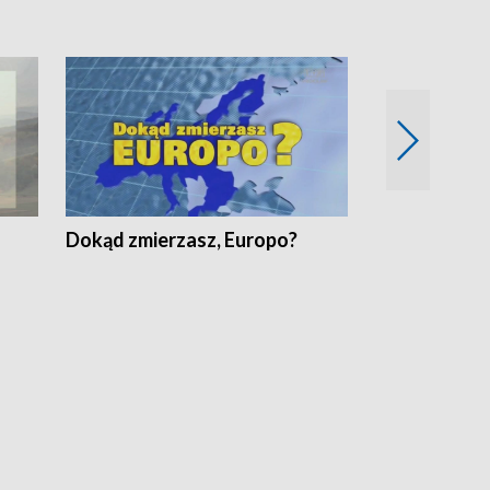
Dokąd zmierzasz, Europo?
Fakty Komen