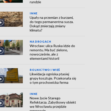
rundzie
INNE
Upały na przemian z burzami,
do tego permanentna susza.
Dokąd zmierzają zmiany
klimatu?
NA DROGACH
Wrocław: ulica Ruska idzie do
remontu. Ma być zielono,
nowocześnie, ale z
elementami historii
ROLNICTWO I WIEŚ
Likwidacja ogniska ptasiej
grypy kosztuje. Przekonała się
o tym prochowicka ferma
INNE
Nowe życie Starego
Refektarza. Zabytkowy obiekt
we Wrocławiu przejdzie
renowację