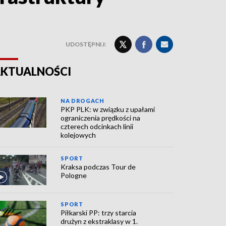
UDOSTĘPNIJ:
KTUALNOŚCI
NA DROGACH
PKP PLK: w związku z upałami
ograniczenia prędkości na
czterech odcinkach linii
kolejowych
SPORT
Kraksa podczas Tour de
Pologne
SPORT
Piłkarski PP: trzy starcia
drużyn z ekstraklasy w 1.