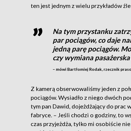
ten jest jednym z wielu przykładów źl
Na tym przystanku zatrz
par pociągów, co daje na
jedną parę pociągów. Moż
czy wymiana pasażerska 
– mówi Bartłomiej Rodak, rzecznik praso
Z kamerą obserwowaliśmy jeden z po
pociągów. Wysiadło z niego dwóch po
tym pan Dawid, dojeżdżający do prac w
fabryce. – Jeśli chodzi o godziny, to w
czas przyjeżdża, tylko mi osobiście ni