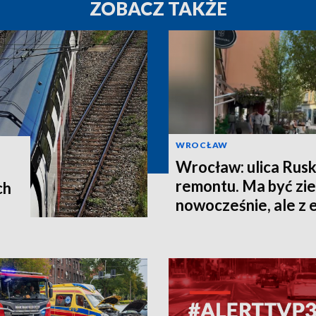
ZOBACZ TAKŻE
WROCŁAW
Wrocław: ulica Rusk
remontu. Ma być zie
ch
nowocześnie, ale z
historii