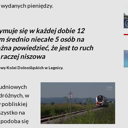
e wydanych pieniędzy.
ymuje się w każdej dobie 12
m średnio niecałe 5 osób na
na powiedzieć, że jest to ruch
raczej niszowa
wy Kolei Dolnośląskich w Legnicy.
łudniowych
dróżnych, w
 pobliskiej
szystko na
e podoba się