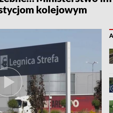
estycjom kolejowym
A