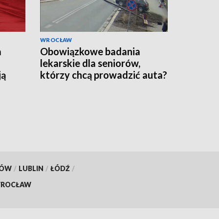
WROCŁAW
a
Obowiązkowe badania
lekarskie dla seniorów,
ją
którzy chcą prowadzić auta?
KÓW
/
LUBLIN
/
ŁÓDŹ
/
ROCŁAW