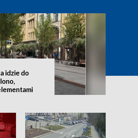
a idzie do
lono,
 elementami