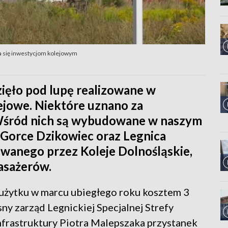
da się inwestycjom kolejowym
ięło pod lupę realizowane w
lejowe. Niektóre uznano za
 Wśród nich są wybudowane w naszym
-Gorce Dzikowiec oraz Legnica
giwanego przez Koleje Dolnośląskie,
asażerów.
 użytku w marcu ubiegłego roku kosztem 3
ny zarząd Legnickiej Specjalnej Strefy
frastruktury Piotra Malepszaka przystanek