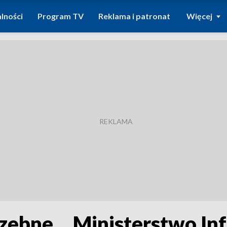
lności
Program TV
Reklama i patronat
Więcej
rzebne… Ministerstwo Inf