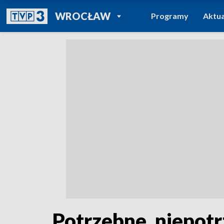
POWRÓT DO
WROCŁAW
Programy
Aktua
TVP REGIONY
Potrzebne, niepot