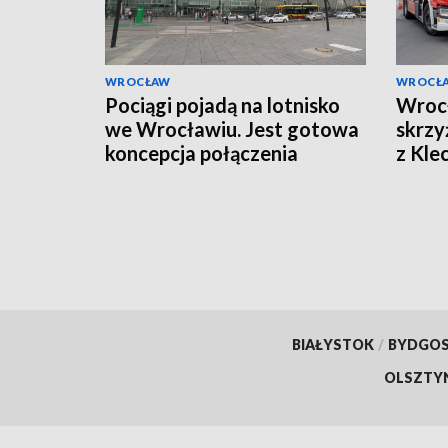
WROCŁAW
WROCŁ
Pociągi pojadą na lotnisko
Wroc
we Wrocławiu. Jest gotowa
skrzy
koncepcja połączenia
z Kl
wprow
BIAŁYSTOK
/
BYDGO
OLSZTY