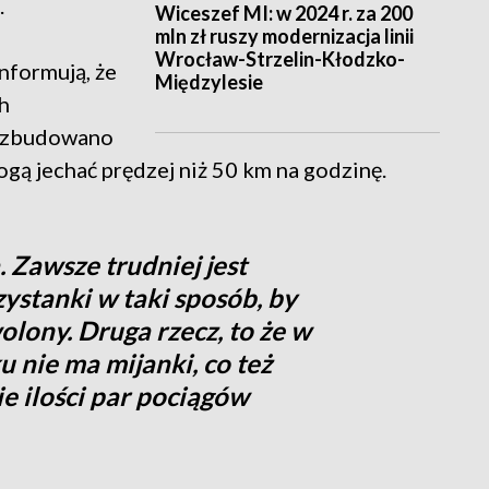
.
Wiceszef MI: w 2024 r. za 200
mln zł ruszy modernizacja linii
Wrocław-Strzelin-Kłodzko-
nformują, że
Międzylesie
h
e zbudowano
mogą jechać prędzej niż 50 km na godzinę.
. Zawsze trudniej jest
ystanki w taki sposób, by
lony. Druga rzecz, to że w
u nie ma mijanki, co też
e ilości par pociągów