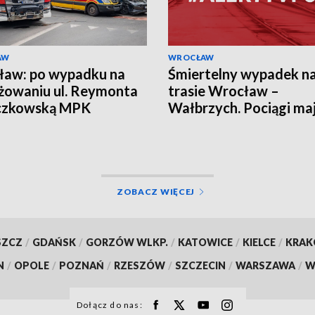
AW
WROCŁAW
ław: po wypadku na
Śmiertelny wypadek n
żowaniu ul. Reymonta
trasie Wrocław –
eczkowską MPK
Wałbrzych. Pociągi ma
adziło objazdy
opóźnienia
ZOBACZ WIĘCEJ
SZCZ
/
GDAŃSK
/
GORZÓW WLKP.
/
KATOWICE
/
KIELCE
/
KRA
N
/
OPOLE
/
POZNAŃ
/
RZESZÓW
/
SZCZECIN
/
WARSZAWA
/
W
Dołącz do nas: