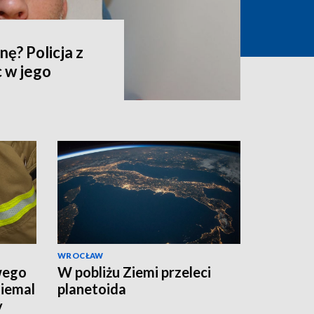
ę? Policja z
 w jego
WROCŁAW
wego
W pobliżu Ziemi przeleci
niemal
planetoida
y