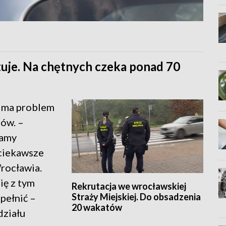
tuje. Na chętnych czeka ponad 70
t ma problem
tów. –
mamy
 ciekawsze
Wrocławia.
ię z tym
Rekrutacja we wrocławskiej
Straży Miejskiej. Do obsadzenia
pełnić –
20 wakatów
działu