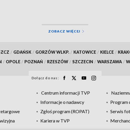
ZOBACZ WIĘCEJ
SZCZ
/
GDAŃSK
/
GORZÓW WLKP.
/
KATOWICE
/
KIELCE
/
KRA
N
/
OPOLE
/
POZNAŃ
/
RZESZÓW
/
SZCZECIN
/
WARSZAWA
/
W
Dołącz do nas:
Centrum informacji TVP
Naziemna
Informacje o nadawcy
Program d
zetargowe
Zgłoś program (ROPAT)
Serwis fo
wizyjna
Kariera w TVP
Merchandi