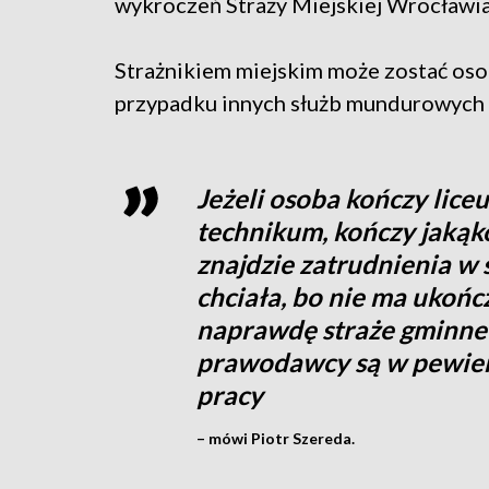
wykroczeń Straży Miejskiej Wrocławia
Strażnikiem miejskim może zostać osob
przypadku innych służb mundurowych 
Jeżeli osoba kończy lic
technikum, kończy jakąko
znajdzie zatrudnienia w s
chciała, bo nie ma ukończ
naprawdę straże gminne
prawodawcy są w pewien
pracy
– mówi Piotr Szereda.