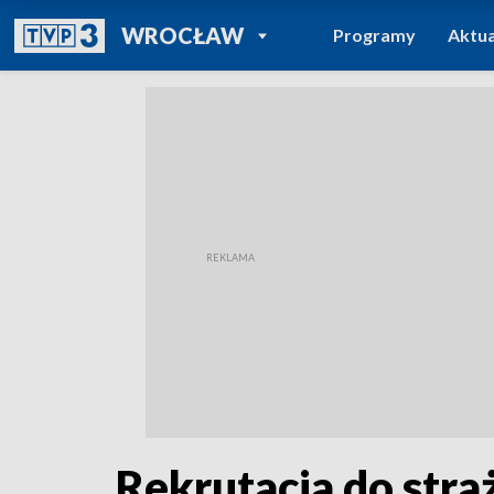
POWRÓT DO
WROCŁAW
Programy
Aktua
TVP REGIONY
Rekrutacja do stra