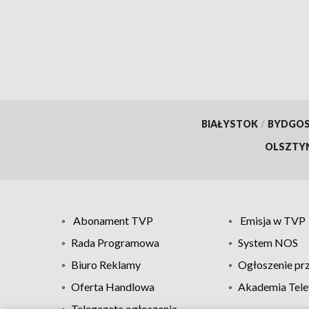
odzyskuje dawny blask
BIAŁYSTOK
/
BYDGO
OLSZTY
Abonament TVP
Emisja w TVP
Rada Programowa
System NOS
Biuro Reklamy
Ogłoszenie pr
Oferta Handlowa
Akademia Tele
Telegazeta ogłoszenia