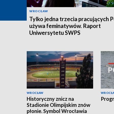
WROCŁAW
Tylko jedna trzecia pracujących 
używa feminatywów. Raport
Uniwersytetu SWPS
WROCŁAW
WROCŁ
Historyczny znicz na
Progn
Stadionie Olimpijskim znów
płonie. Symbol Wrocławia