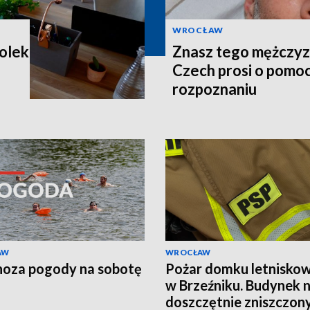
WROCŁAW
Polek
Znasz tego mężczyzn
Czech prosi o pomoc
rozpoznaniu
AW
WROCŁAW
oza pogody na sobotę
Pożar domku letnisko
w Brzeźniku. Budynek 
doszczętnie zniszczon