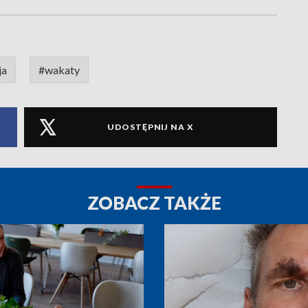
ja
#wakaty
UDOSTĘPNIJ NA X
ZOBACZ TAKŻE