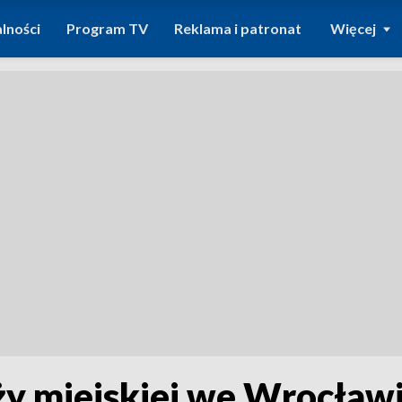
lności
Program TV
Reklama i patronat
Więcej
ży miejskiej we Wrocław