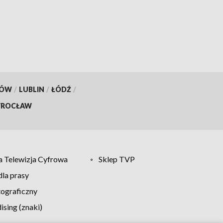
KÓW
/
LUBLIN
/
ŁÓDŹ
/
ROCŁAW
 Telewizja Cyfrowa
Sklep TVP
la prasy
tograficzny
sing (znaki)