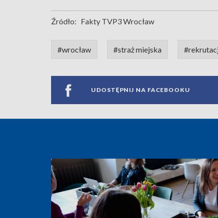
Źródło:
Fakty TVP3 Wrocław
#wrocław
#straż miejska
#rekrutac
UDOSTĘPNIJ NA FACEBOOKU