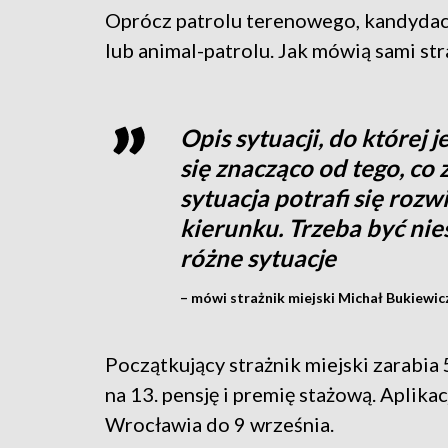
Oprócz patrolu terenowego, kandydaci
lub animal-patrolu. Jak mówią sami stra
Opis sytuacji, do której 
się znacząco od tego, co 
sytuacja potrafi się roz
kierunku. Trzeba być ni
różne sytuacje
– mówi strażnik miejski Michał Bukiewicz
Początkujący strażnik miejski zarabia 
na 13. pensję i premię stażową. Aplika
Wrocławia do 9 września.