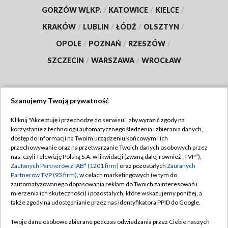
GORZÓW WLKP.
/
KATOWICE
/
KIELCE
/
KRAKÓW
/
LUBLIN
/
ŁÓDŹ
/
OLSZTYN
/
OPOLE
/
POZNAŃ
/
RZESZÓW
/
SZCZECIN
/
WARSZAWA
/
WROCŁAW
Szanujemy Twoją prywatność
Dołącz do nas:
Kliknij "Akceptuję i przechodzę do serwisu", aby wyrazić zgody na
korzystanie z technologii automatycznego śledzenia i zbierania danych,
TVP
dostęp do informacji na Twoim urządzeniu końcowym i ich
Abonament TVP
przechowywanie oraz na przetwarzanie Twoich danych osobowych przez
Regulamin TVP
nas, czyli Telewizję Polską S.A. w likwidacji (zwaną dalej również „TVP”),
Emisja w TVP
Polityka prywatności
Zaufanych Partnerów z IAB* (1201 firm)
oraz pozostałych
Zaufanych
Partnerów TVP (93 firm)
, w celach marketingowych (w tym do
Centrum informacji TVP
Moje zgody
zautomatyzowanego dopasowania reklam do Twoich zainteresowań i
mierzenia ich skuteczności) i pozostałych, które wskazujemy poniżej, a
Naziemna Telewizja Cyfrowa
Pomoc
także zgody na udostępnianie przez nas identyfikatora PPID do Google.
Sklep TVP
Biuro reklamy
Twoje dane osobowe zbierane podczas odwiedzania przez Ciebie naszych