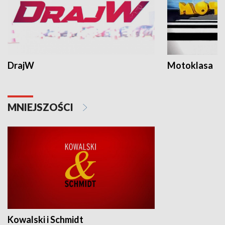
DrajW
Motoklasa
MNIEJSZOŚCI
Kowalski i Schmidt