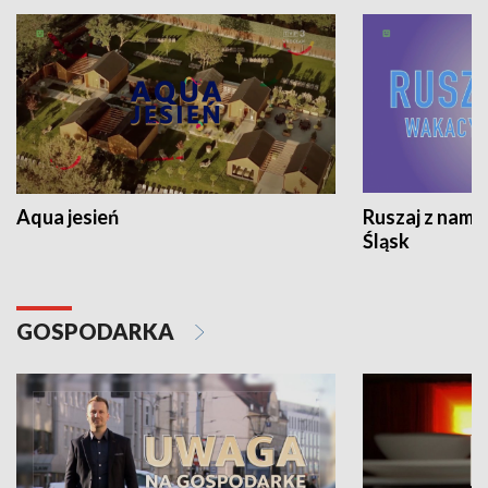
Aqua jesień
Ruszaj z nami
Śląsk
GOSPODARKA