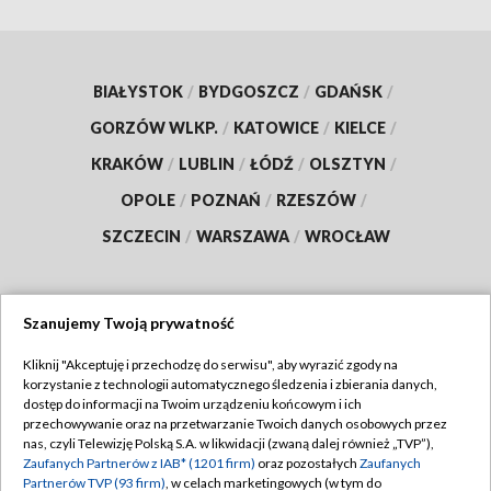
BIAŁYSTOK
/
BYDGOSZCZ
/
GDAŃSK
/
GORZÓW WLKP.
/
KATOWICE
/
KIELCE
/
KRAKÓW
/
LUBLIN
/
ŁÓDŹ
/
OLSZTYN
/
OPOLE
/
POZNAŃ
/
RZESZÓW
/
SZCZECIN
/
WARSZAWA
/
WROCŁAW
Szanujemy Twoją prywatność
Dołącz do nas:
Kliknij "Akceptuję i przechodzę do serwisu", aby wyrazić zgody na
korzystanie z technologii automatycznego śledzenia i zbierania danych,
TVP
dostęp do informacji na Twoim urządzeniu końcowym i ich
Abonament TVP
przechowywanie oraz na przetwarzanie Twoich danych osobowych przez
Regulamin TVP
nas, czyli Telewizję Polską S.A. w likwidacji (zwaną dalej również „TVP”),
Emisja w TVP
Polityka prywatności
Zaufanych Partnerów z IAB* (1201 firm)
oraz pozostałych
Zaufanych
Partnerów TVP (93 firm)
, w celach marketingowych (w tym do