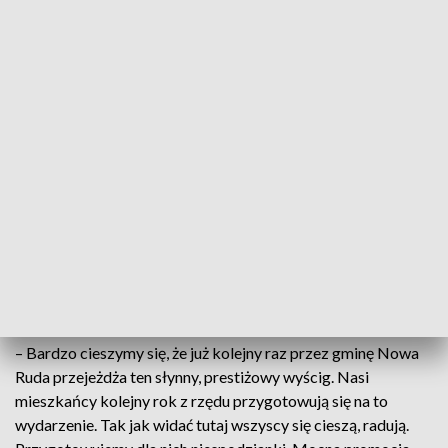
gościć takie osoby. Ja pamiętam jak byłam młoda i tutaj na
terenie gminy Nowa Ruda przejeżdżał Wyścig Pokoju.
Przecież to zawsze było święto. Więc jak tacy goście u nas
goszczą, to nie ma innego wyjścia. Trzeba ich przywitać z
wielką pompą – mówi Bożena Sołek-Muzyka, organizatorka
strefy kibica.
Wiele okolicznych wsi ma sporo do zaoferowania. Jak
zauważają mieszkańcy i włodarze gmin, trzeci etap wyścigu,
który jest typowo górski, prowadzi przez sporo
malowniczych, ale i ważnych turystycznie miejscowości. W
Jugowie oprócz zabawy organizatorzy przeprowadzili quiz z
wiedzy o kolarstwie szosowym.
– Bardzo cieszymy się, że już kolejny raz przez gminę Nowa
Ruda przejeżdża ten słynny, prestiżowy wyścig. Nasi
mieszkańcy kolejny rok z rzędu przygotowują się na to
wydarzenie. Tak jak widać tutaj wszyscy się cieszą, radują.