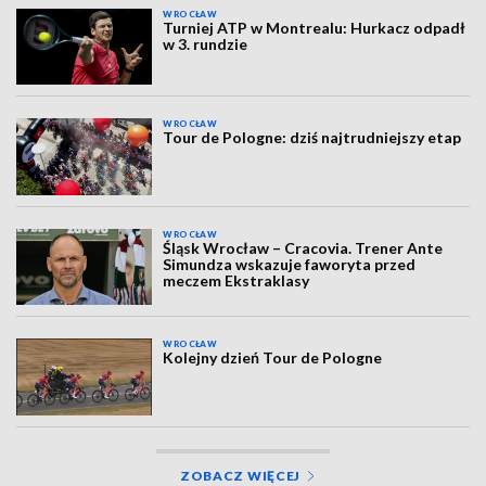
WROCŁAW
Turniej ATP w Montrealu: Hurkacz odpadł
w 3. rundzie
WROCŁAW
Tour de Pologne: dziś najtrudniejszy etap
WROCŁAW
Śląsk Wrocław – Cracovia. Trener Ante
Simundza wskazuje faworyta przed
meczem Ekstraklasy
WROCŁAW
Kolejny dzień Tour de Pologne
ZOBACZ WIĘCEJ