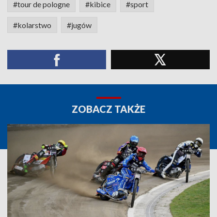
#tour de pologne
#kibice
#sport
#kolarstwo
#jugów
ZOBACZ TAKŻE