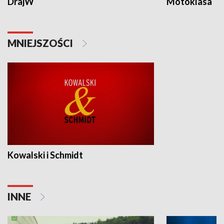
DrajW
Motoklasa
MNIEJSZOŚCI
Kowalski i Schmidt
INNE