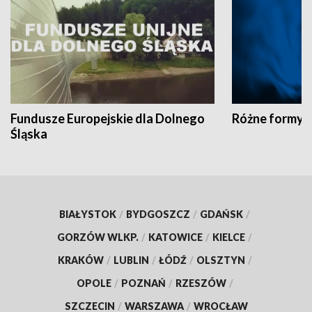
Fundusze Europejskie dla Dolnego
Różne formy t
Śląska
BIAŁYSTOK
/
BYDGOSZCZ
/
GDAŃSK
/
GORZÓW WLKP.
/
KATOWICE
/
KIELCE
/
KRAKÓW
/
LUBLIN
/
ŁÓDŹ
/
OLSZTYN
/
OPOLE
/
POZNAŃ
/
RZESZÓW
/
SZCZECIN
/
WARSZAWA
/
WROCŁAW