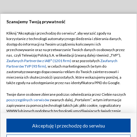
Szanujemy Twoją prywatność
Dołącz do nas:
Kliknij "Akceptuję i przechodzę do serwisu", aby wyrazić zgody na
korzystanie z technologii automatycznego śledzenia i zbierania danych,
TVP
dostęp do informacji na Twoim urządzeniu końcowym i ich
Abonament TVP
przechowywanie oraz na przetwarzanie Twoich danych osobowych przez
Regulamin TVP
nas, czyli Telewizję Polską S.A. w likwidacji (zwaną dalej również „TVP”),
Emisja w TVP
Polityka prywatności
Zaufanych Partnerów z IAB* (1201 firm)
oraz pozostałych
Zaufanych
Partnerów TVP (93 firm)
, w celach marketingowych (w tym do
Centrum informacji TVP
Moje zgody
zautomatyzowanego dopasowania reklam do Twoich zainteresowań i
mierzenia ich skuteczności) i pozostałych, które wskazujemy poniżej, a
Naziemna Telewizja Cyfrowa
Pomoc
także zgody na udostępnianie przez nas identyfikatora PPID do Google.
Sklep TVP
Biuro reklamy
Twoje dane osobowe zbierane podczas odwiedzania przez Ciebie naszych
Rada Programowa
Kontakt
poszczególnych serwisów
zwanych dalej „Portalem”, w tym informacje
zapisywane za pomocą technologii takich jak: pliki cookie, sygnalizatory
System NOS
WWW lub innych podobnych technologii umożliwiających świadczenie
dopasowanych i bezpiecznych usług, personalizację treści oraz reklam,
Informacje o nadawcy
Kanały
udostępnianie funkcji mediów społecznościowych oraz analizowanie
Akceptuję i przechodzę do serwisu
ruchu w Internecie.
Program dla prasy
©2026 Telewizja Polska S.A. w likwidacji