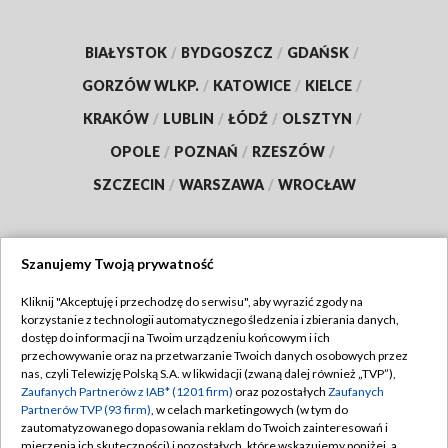
BIAŁYSTOK
/
BYDGOSZCZ
/
GDAŃSK
/
GORZÓW WLKP.
/
KATOWICE
/
KIELCE
/
KRAKÓW
/
LUBLIN
/
ŁÓDŹ
/
OLSZTYN
/
OPOLE
/
POZNAŃ
/
RZESZÓW
/
SZCZECIN
/
WARSZAWA
/
WROCŁAW
Szanujemy Twoją prywatność
Dołącz do nas:
Kliknij "Akceptuję i przechodzę do serwisu", aby wyrazić zgody na
korzystanie z technologii automatycznego śledzenia i zbierania danych,
TVP
dostęp do informacji na Twoim urządzeniu końcowym i ich
Abonament TVP
przechowywanie oraz na przetwarzanie Twoich danych osobowych przez
Regulamin TVP
nas, czyli Telewizję Polską S.A. w likwidacji (zwaną dalej również „TVP”),
Emisja w TVP
Polityka prywatności
Zaufanych Partnerów z IAB* (1201 firm)
oraz pozostałych
Zaufanych
Partnerów TVP (93 firm)
, w celach marketingowych (w tym do
Centrum informacji TVP
Moje zgody
zautomatyzowanego dopasowania reklam do Twoich zainteresowań i
mierzenia ich skuteczności) i pozostałych, które wskazujemy poniżej, a