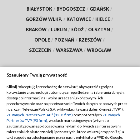
BIAŁYSTOK
/
BYDGOSZCZ
/
GDAŃSK
/
GORZÓW WLKP.
/
KATOWICE
/
KIELCE
/
KRAKÓW
/
LUBLIN
/
ŁÓDŹ
/
OLSZTYN
/
OPOLE
/
POZNAŃ
/
RZESZÓW
/
SZCZECIN
/
WARSZAWA
/
WROCŁAW
Szanujemy Twoją prywatność
Dołącz do nas:
Kliknij "Akceptuję i przechodzę do serwisu", aby wyrazić zgody na
korzystanie z technologii automatycznego śledzenia i zbierania danych,
TVP
dostęp do informacji na Twoim urządzeniu końcowym i ich
Abonament TVP
przechowywanie oraz na przetwarzanie Twoich danych osobowych przez
Regulamin TVP
nas, czyli Telewizję Polską S.A. w likwidacji (zwaną dalej również „TVP”),
Emisja w TVP
Polityka prywatności
Zaufanych Partnerów z IAB* (1201 firm)
oraz pozostałych
Zaufanych
Partnerów TVP (93 firm)
, w celach marketingowych (w tym do
Centrum informacji TVP
Moje zgody
zautomatyzowanego dopasowania reklam do Twoich zainteresowań i
mierzenia ich skuteczności) i pozostałych, które wskazujemy poniżej, a
Naziemna Telewizja Cyfrowa
Pomoc
także zgody na udostępnianie przez nas identyfikatora PPID do Google.