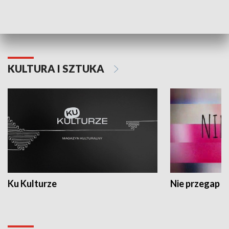
Dlaczego krowa...
Energia Przysz
KULTURA I SZTUKA
Ku Kulturze
Nie przegap