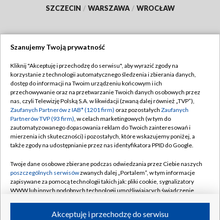
SZCZECIN
/
WARSZAWA
/
WROCŁAW
Szanujemy Twoją prywatność
Dołącz do nas:
Kliknij "Akceptuję i przechodzę do serwisu", aby wyrazić zgody na
korzystanie z technologii automatycznego śledzenia i zbierania danych,
TVP
dostęp do informacji na Twoim urządzeniu końcowym i ich
Abonament TVP
przechowywanie oraz na przetwarzanie Twoich danych osobowych przez
Regulamin TVP
nas, czyli Telewizję Polską S.A. w likwidacji (zwaną dalej również „TVP”),
Emisja w TVP
Polityka prywatności
Zaufanych Partnerów z IAB* (1201 firm)
oraz pozostałych
Zaufanych
Partnerów TVP (93 firm)
, w celach marketingowych (w tym do
Centrum informacji TVP
Moje zgody
zautomatyzowanego dopasowania reklam do Twoich zainteresowań i
mierzenia ich skuteczności) i pozostałych, które wskazujemy poniżej, a
Naziemna Telewizja Cyfrowa
Pomoc
także zgody na udostępnianie przez nas identyfikatora PPID do Google.
Sklep TVP
Biuro reklamy
Twoje dane osobowe zbierane podczas odwiedzania przez Ciebie naszych
Rada Programowa
Kontakt
poszczególnych serwisów
zwanych dalej „Portalem”, w tym informacje
zapisywane za pomocą technologii takich jak: pliki cookie, sygnalizatory
System NOS
WWW lub innych podobnych technologii umożliwiających świadczenie
dopasowanych i bezpiecznych usług, personalizację treści oraz reklam,
Informacje o nadawcy
Kanały
udostępnianie funkcji mediów społecznościowych oraz analizowanie
Akceptuję i przechodzę do serwisu
ruchu w Internecie.
Program dla prasy