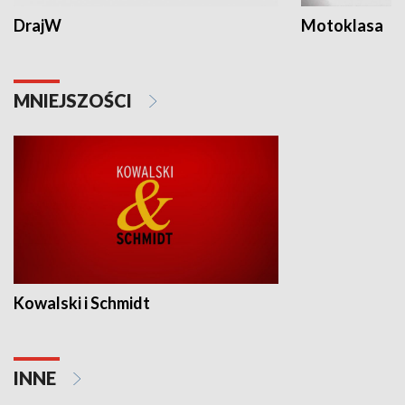
DrajW
Motoklasa
MNIEJSZOŚCI
Kowalski i Schmidt
INNE