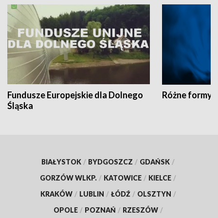
Fundusze Europejskie dla Dolnego
Różne formy t
Śląska
BIAŁYSTOK
/
BYDGOSZCZ
/
GDAŃSK
/
GORZÓW WLKP.
/
KATOWICE
/
KIELCE
/
KRAKÓW
/
LUBLIN
/
ŁÓDŹ
/
OLSZTYN
/
OPOLE
/
POZNAŃ
/
RZESZÓW
/