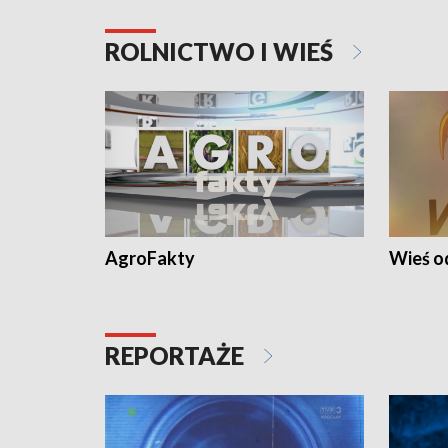
ROLNICTWO I WIEŚ
AgroFakty
Wieś 
REPORTAŻE