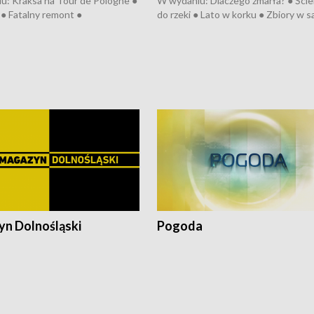
u: Kraksa na Tour de Pologne ●
W wydaniu: Dlaczego zmarła? ● Ściek
● Fatalny remont ●
do rzeki ● Lato w korku ● Zbiory w 
zowane osiedle ● Kosztowna
● Senior za kółkiem ● Złoto dla...
ypa ● Pociągiem na lotnisko ●
cierpiwych ● Mrożonki dla zwierząt
ka ● Refektarz do remontu ●
pałów
n Dolnośląski
Pogoda