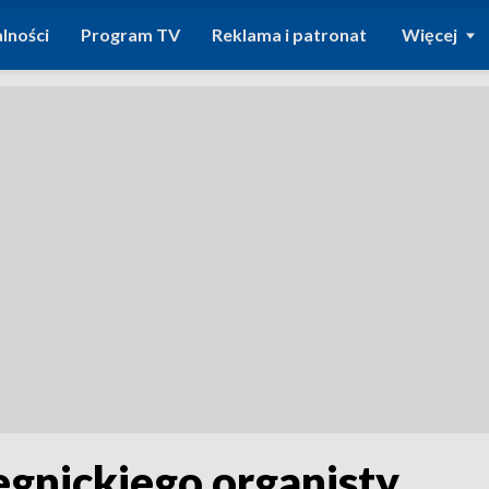
lności
Program TV
Reklama i patronat
Więcej
egnickiego organisty