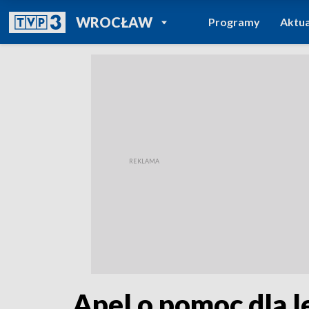
POWRÓT DO
WROCŁAW
Programy
Aktua
TVP REGIONY
Apel o pomoc dla l