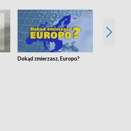
Dokąd zmierzasz, Europo?
Fakty Komen