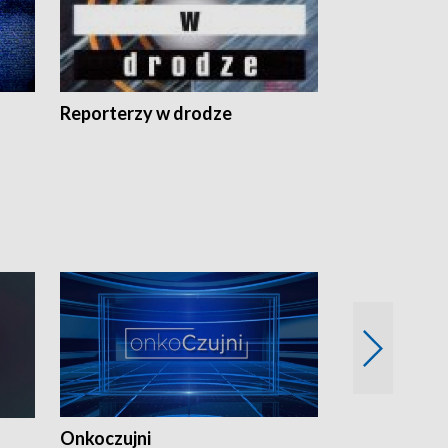
Reporterzy w drodze
Onkoczujni
Recepta na 