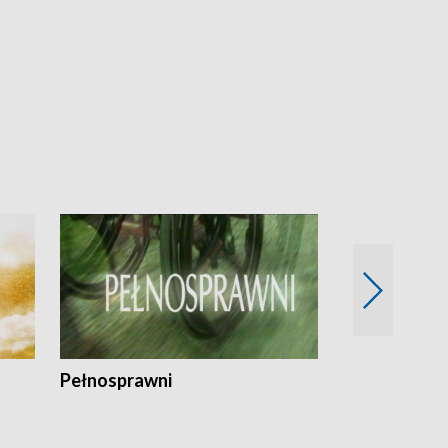
Pełnosprawni
Bezpieczny 