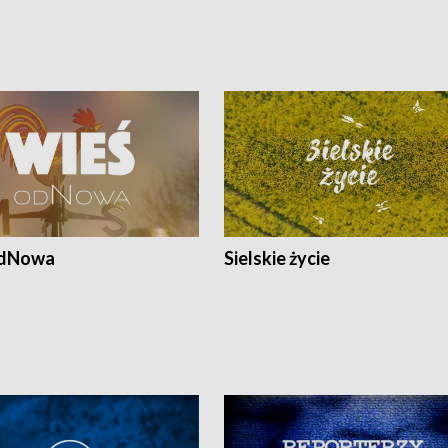
odNowa
Sielskie życie