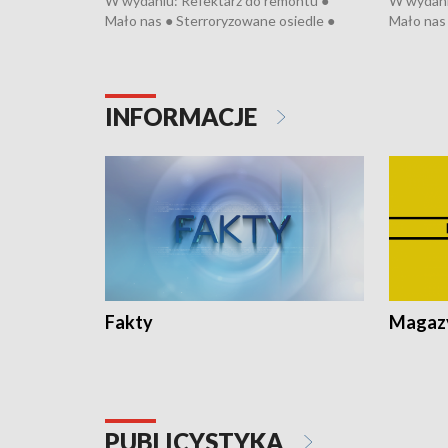
W wydaniu: Refektarz do remontu ●
W wydani
Mało nas ● Sterroryzowane osiedle ●
Mało nas 
Fatalny remont ● Kosztowna ptasia grypa
Sterrory
● Nowa Ruska ● Pociągiem na lotnisko ●
ptasia gr
Koniec upałów ● Kraksa na Tour de
Nowa Rus
Pologne
Koniec u
INFORMACJE
Fakty
Magazy
PUBLICYSTYKA