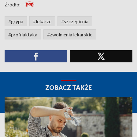
Źródło:
#grypa
#lekarze
#szczepienia
#profilaktyka
#zwolnienia lekarskie
ZOBACZ TAKŻE