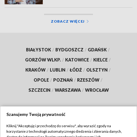
ZOBACZ WIĘCEJ
BIAŁYSTOK
/
BYDGOSZCZ
/
GDAŃSK
/
GORZÓW WLKP.
/
KATOWICE
/
KIELCE
/
KRAKÓW
/
LUBLIN
/
ŁÓDŹ
/
OLSZTYN
/
OPOLE
/
POZNAŃ
/
RZESZÓW
/
SZCZECIN
/
WARSZAWA
/
WROCŁAW
Szanujemy Twoją prywatność
Dołącz do nas:
Kliknij "Akceptuję i przechodzę do serwisu", aby wyrazić zgody na
korzystanie z technologii automatycznego śledzenia i zbierania danych,
TVP
dostęp do informacji na Twoim urządzeniu końcowym i ich