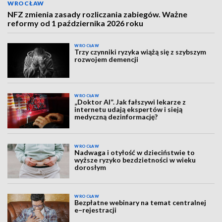
WROCŁAW
NFZ zmienia zasady rozliczania zabiegów. Ważne
reformy od 1 października 2026 roku
WROCŁAW
Trzy czynniki ryzyka wiążą się z szybszym
rozwojem demencji
WROCŁAW
„Doktor AI”. Jak fałszywi lekarze z
internetu udają ekspertów i sieją
medyczną dezinformację?
WROCŁAW
Nadwaga i otyłość w dzieciństwie to
wyższe ryzyko bezdzietności w wieku
dorosłym
WROCŁAW
Bezpłatne webinary na temat centralnej
e–rejestracji