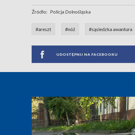
Źródło:
Policja Dolnośląska
#areszt
#nóż
#sąsiedzka awantura
UDOSTĘPNIJ NA FACEBOOKU