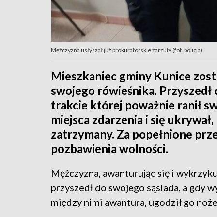
Mężczyzna usłyszał już prokuratorskie zarzuty (fot. policja)
Mieszkaniec gminy Kunice zost
swojego rówieśnika. Przyszedł 
trakcie której poważnie ranił s
miejsca zdarzenia i się ukrywał,
zatrzymany. Za popełnione prze
pozbawienia wolności.
Mężczyzna, awanturując się i wykrzyku
przyszedł do swojego sąsiada, a gdy w
między nimi awantura, ugodził go noż