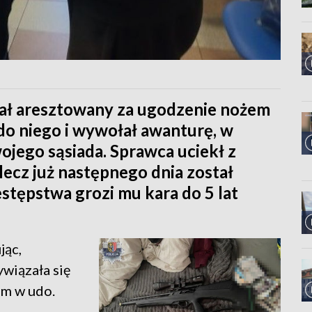
ał aresztowany za ugodzenie nożem
do niego i wywołał awanturę, w
wojego sąsiada. Sprawca uciekł z
 lecz już następnego dnia został
stępstwa grozi mu kara do 5 lat
jąc,
ywiązała się
em w udo.