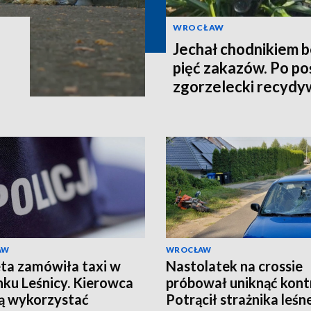
WROCŁAW
Jechał chodnikiem b
pięć zakazów. Po po
zgorzelecki recydy
AW
WROCŁAW
ta zamówiła taxi w
Nastolatek na crossie
nku Leśnicy. Kierowca
próbował uniknąć kontr
ją wykorzystać
Potrącił strażnika leśn