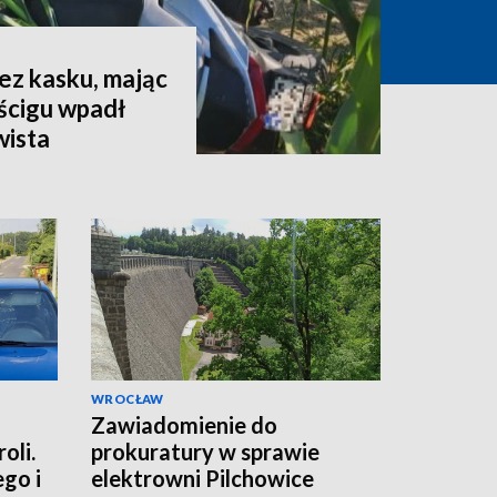
ez kasku, mając
ścigu wpadł
wista
WROCŁAW
Zawiadomienie do
oli.
prokuratury w sprawie
ego i
elektrowni Pilchowice