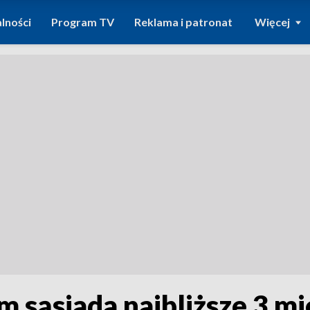
lności
Program TV
Reklama i patronat
Więcej
 sąsiada najbliższe 3 mi