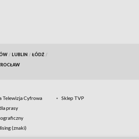
KÓW
/
LUBLIN
/
ŁÓDŹ
/
ROCŁAW
 Telewizja Cyfrowa
Sklep TVP
la prasy
tograficzny
sing (znaki)