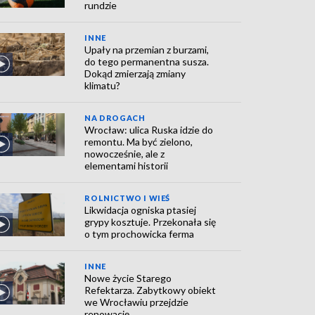
rundzie
INNE
Upały na przemian z burzami,
do tego permanentna susza.
Dokąd zmierzają zmiany
klimatu?
NA DROGACH
Wrocław: ulica Ruska idzie do
remontu. Ma być zielono,
nowocześnie, ale z
elementami historii
ROLNICTWO I WIEŚ
Likwidacja ogniska ptasiej
grypy kosztuje. Przekonała się
o tym prochowicka ferma
INNE
Nowe życie Starego
Refektarza. Zabytkowy obiekt
we Wrocławiu przejdzie
renowację