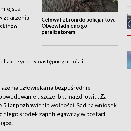
 miejsce
w zdarzenia
Celował z broni do policjantów.
Obezwładniono go
wskiego
paralizatorem
tał zatrzymany następnego dnia i
arażenia człowieka na bezpośrednie
 spowodowanie uszczerbku na zdrowiu. Za
o 5 lat pozbawienia wolności. Sąd na wniosek
ec niego środek zapobiegawczy w postaci
iące.