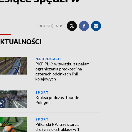
UDOSTĘPNIJ:
KTUALNOŚCI
NA DROGACH
PKP PLK: w związku z upałami
ograniczenia prędkości na
czterech odcinkach linii
kolejowych
SPORT
Kraksa podczas Tour de
Pologne
SPORT
Piłkarski PP: trzy starcia
drużyn z ekstraklasy w 1.