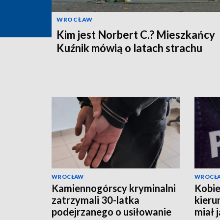
WROCŁAW
Kim jest Norbert C.? Mieszkańcy
Kuźnik mówią o latach strachu
WROCŁAW
WROCŁ
Kamiennogórscy kryminalni
Kobie
zatrzymali 30-latka
kieru
podejrzanego o usiłowanie
miał 