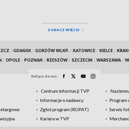
uderzył w samochód
ZOBACZ WIĘCEJ
SZCZ
/
GDAŃSK
/
GORZÓW WLKP.
/
KATOWICE
/
KIELCE
/
KRA
N
/
OPOLE
/
POZNAŃ
/
RZESZÓW
/
SZCZECIN
/
WARSZAWA
/
W
Dołącz do nas:
Centrum informacji TVP
Naziemna
Informacje o nadawcy
Program d
zetargowe
Zgłoś program (ROPAT)
Serwis fo
wizyjna
Kariera w TVP
Merchandi