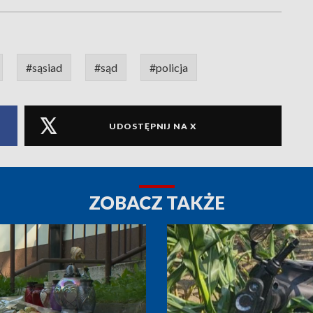
#sąsiad
#sąd
#policja
UDOSTĘPNIJ NA X
ZOBACZ TAKŻE