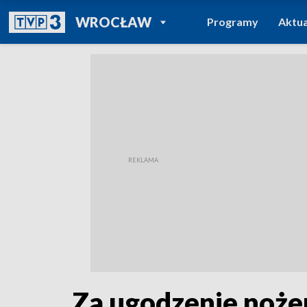
POWRÓT DO
WROCŁAW
Programy
Aktua
TVP REGIONY
Za ugodzenie nożem