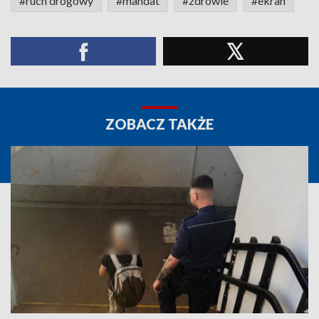
#ruch drogowy
#mandat
#zdrowie
#ekran
ZOBACZ TAKŻE