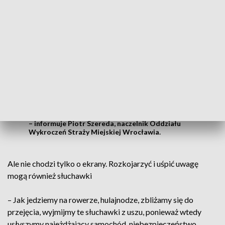
nawet 300 złotych.
Kierowcy owszem muszą uważać, ale piesi
również mają obowiązki – nie wbiegamy
na przejście dla pieszych, nie wychodźmy
zza przeszkody i przede wszystkim
smartphone ma być schowany, żeby nie
rozpraszał uwagi
– informuje Piotr Szereda, naczelnik Oddziału
Wykroczeń Straży Miejskiej Wrocławia.
Ale nie chodzi tylko o ekrany. Rozkojarzyć i uśpić uwagę
mogą również słuchawki
– Jak jedziemy na rowerze, hulajnodze, zbliżamy się do
przejęcia, wyjmijmy te słuchawki z uszu, ponieważ wtedy
usłyszymy najeżdżający samochód, niebezpieczeństwo,