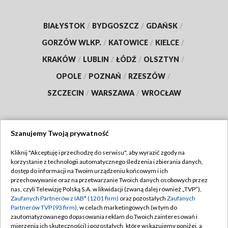
BIAŁYSTOK
/
BYDGOSZCZ
/
GDAŃSK
/
GORZÓW WLKP.
/
KATOWICE
/
KIELCE
/
KRAKÓW
/
LUBLIN
/
ŁÓDŹ
/
OLSZTYN
/
OPOLE
/
POZNAŃ
/
RZESZÓW
/
SZCZECIN
/
WARSZAWA
/
WROCŁAW
Szanujemy Twoją prywatność
Dołącz do nas:
Kliknij "Akceptuję i przechodzę do serwisu", aby wyrazić zgody na
korzystanie z technologii automatycznego śledzenia i zbierania danych,
TVP
dostęp do informacji na Twoim urządzeniu końcowym i ich
Abonament TVP
przechowywanie oraz na przetwarzanie Twoich danych osobowych przez
Regulamin TVP
nas, czyli Telewizję Polską S.A. w likwidacji (zwaną dalej również „TVP”),
Emisja w TVP
Polityka prywatności
Zaufanych Partnerów z IAB* (1201 firm)
oraz pozostałych
Zaufanych
Partnerów TVP (93 firm)
, w celach marketingowych (w tym do
Centrum informacji TVP
Moje zgody
zautomatyzowanego dopasowania reklam do Twoich zainteresowań i
mierzenia ich skuteczności) i pozostałych, które wskazujemy poniżej, a