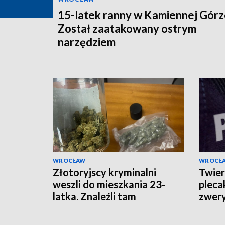
15-latek ranny w Kamiennej Górz
Został zaatakowany ostrym
narzędziem
WROCŁAW
WROCŁ
Złotoryjscy kryminalni
Twier
weszli do mieszkania 23-
pleca
latka. Znaleźli tam
zwery
kilkadziesiąt porcji
marihuany i haszyszu