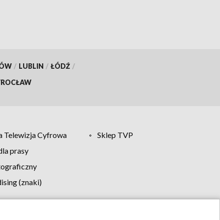
KÓW
/
LUBLIN
/
ŁÓDŹ
/
ROCŁAW
 Telewizja Cyfrowa
Sklep TVP
la prasy
tograficzny
sing (znaki)