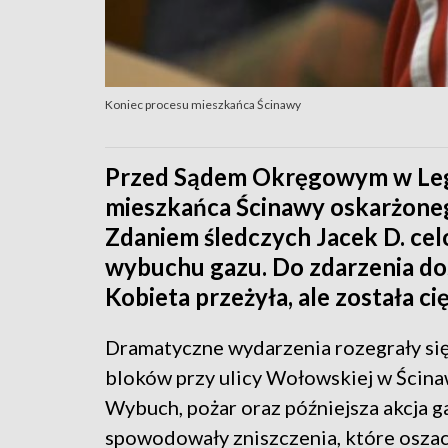
Koniec procesu mieszkańca Ścinawy
Przed Sądem Okręgowym w Legn
mieszkańca Ścinawy oskarżoneg
Zdaniem śledczych Jacek D. ce
wybuchu gazu. Do zdarzenia do
Kobieta przeżyła, ale została ci
Dramatyczne wydarzenia rozegrały się
bloków przy ulicy Wołowskiej w Ścina
Wybuch, pożar oraz późniejsza akcja g
spowodowały zniszczenia, które osza