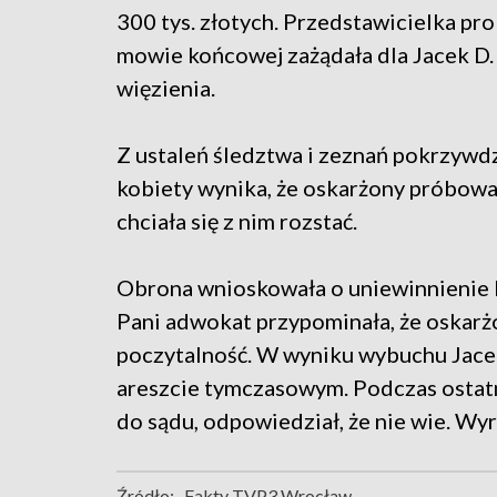
300 tys. złotych. Przedstawicielka pr
mowie końcowej zażądała dla Jacek D. 
więzienia.
Z ustaleń śledztwa i zeznań pokrzywd
kobiety wynika, że oskarżony próbował
chciała się z nim rozstać.
Obrona wnioskowała o uniewinnienie l
Pani adwokat przypominała, że oskar
poczytalność. W wyniku wybuchu Jacek
areszcie tymczasowym. Podczas ostatn
do sądu, odpowiedział, że nie wie. Wy
Źródło:
Fakty TVP3 Wrocław