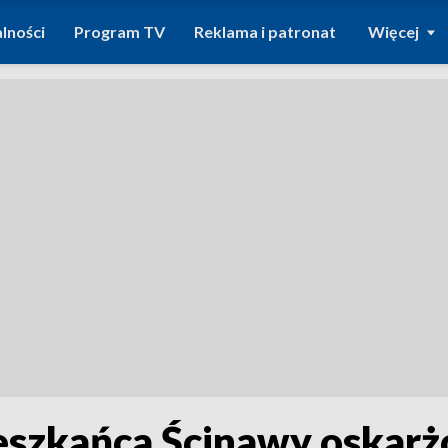
lności
Program TV
Reklama i patronat
Więcej
eszkańca Ścinawy oskarż