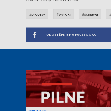
#procesy
#wyroki
#ścinawa
UDOSTĘPNIJ NA FACEBOOKU
WROCŁAW