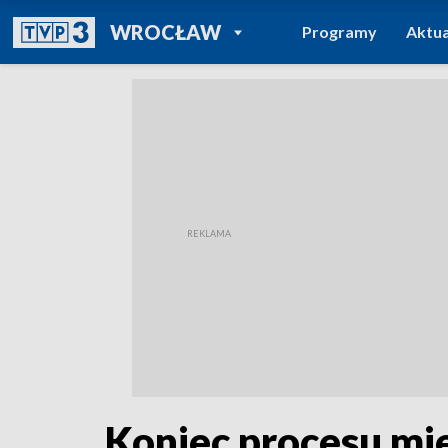
POWRÓT DO
WROCŁAW
Programy
Aktua
TVP REGIONY
Koniec procesu mi