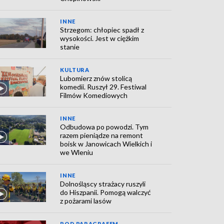
INNE
Strzegom: chłopiec spadł z
wysokości. Jest w ciężkim
stanie
KULTURA
Lubomierz znów stolicą
komedii. Ruszył 29. Festiwal
Filmów Komediowych
INNE
Odbudowa po powodzi. Tym
razem pieniądze na remont
boisk w Janowicach Wielkich i
we Wleniu
INNE
Dolnośląscy strażacy ruszyli
do Hiszpanii. Pomogą walczyć
z pożarami lasów
POD PARAGRAFEM