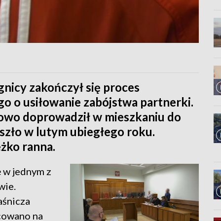
icy zakończył się proces
o o usiłowanie zabójstwa partnerki.
lowo doprowadził w mieszkaniu do
szło w lutym ubiegłego roku.
ężko ranna.
 w jednym z
wie.
aśnicza
cowano na