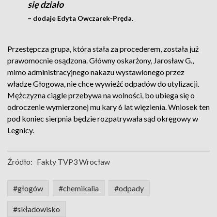
się działo
– dodaje Edyta Owczarek-Pręda.
Przestępcza grupa, która stała za procederem, została już
prawomocnie osądzona. Główny oskarżony, Jarosław G.,
mimo administracyjnego nakazu wystawionego przez
władze Głogowa, nie chce wywieźć odpadów do utylizacji.
Mężczyzna ciągle przebywa na wolności, bo ubiega się o
odroczenie wymierzonej mu kary 6 lat więzienia. Wniosek ten
pod koniec sierpnia będzie rozpatrywała sąd okręgowy w
Legnicy.
Źródło:
Fakty TVP3 Wrocław
#głogów
#chemikalia
#odpady
#składowisko