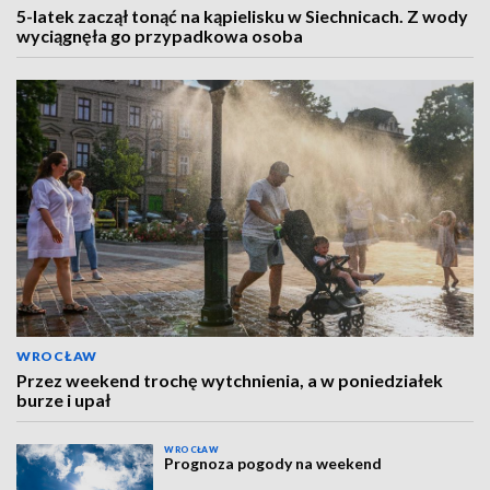
5-latek zaczął tonąć na kąpielisku w Siechnicach. Z wody
wyciągnęła go przypadkowa osoba
WROCŁAW
Przez weekend trochę wytchnienia, a w poniedziałek
burze i upał
WROCŁAW
Prognoza pogody na weekend