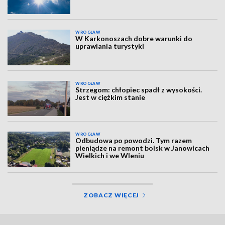
WROCŁAW
W Karkonoszach dobre warunki do
uprawiania turystyki
WROCŁAW
Strzegom: chłopiec spadł z wysokości.
Jest w ciężkim stanie
WROCŁAW
Odbudowa po powodzi. Tym razem
pieniądze na remont boisk w Janowicach
Wielkich i we Wleniu
ZOBACZ WIĘCEJ