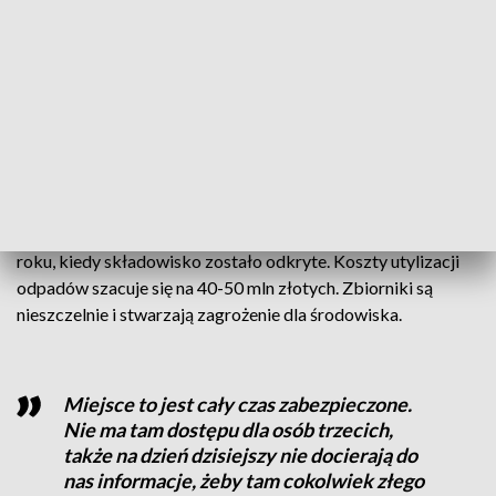
tematem się interesuje. Ma prowadzić
rozmowy z Ministerstwem Środowiska,
także czekamy na reakcje z ich strony i
mam nadzieje, że uda się coś w tym
temacie zadziałać
– wyjaśnia Edyta Owczarek-Pręda, zastępca
prezydenta Głogowa.
Chemikalia znajdują się na terenie bazy od co najmniej 2018
roku, kiedy składowisko zostało odkryte. Koszty utylizacji
odpadów szacuje się na 40-50 mln złotych. Zbiorniki są
nieszczelnie i stwarzają zagrożenie dla środowiska.
Miejsce to jest cały czas zabezpieczone.
Nie ma tam dostępu dla osób trzecich,
także na dzień dzisiejszy nie docierają do
nas informacje, żeby tam cokolwiek złego