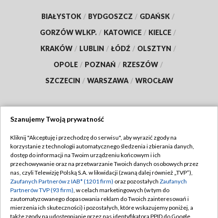
BIAŁYSTOK
/
BYDGOSZCZ
/
GDAŃSK
/
GORZÓW WLKP.
/
KATOWICE
/
KIELCE
/
KRAKÓW
/
LUBLIN
/
ŁÓDŹ
/
OLSZTYN
/
OPOLE
/
POZNAŃ
/
RZESZÓW
/
SZCZECIN
/
WARSZAWA
/
WROCŁAW
Szanujemy Twoją prywatność
Dołącz do nas:
Kliknij "Akceptuję i przechodzę do serwisu", aby wyrazić zgody na
korzystanie z technologii automatycznego śledzenia i zbierania danych,
TVP
dostęp do informacji na Twoim urządzeniu końcowym i ich
Abonament TVP
przechowywanie oraz na przetwarzanie Twoich danych osobowych przez
Regulamin TVP
nas, czyli Telewizję Polską S.A. w likwidacji (zwaną dalej również „TVP”),
Emisja w TVP
Polityka prywatności
Zaufanych Partnerów z IAB* (1201 firm)
oraz pozostałych
Zaufanych
Partnerów TVP (93 firm)
, w celach marketingowych (w tym do
Centrum informacji TVP
Moje zgody
zautomatyzowanego dopasowania reklam do Twoich zainteresowań i
mierzenia ich skuteczności) i pozostałych, które wskazujemy poniżej, a
Naziemna Telewizja Cyfrowa
Pomoc
także zgody na udostępnianie przez nas identyfikatora PPID do Google.