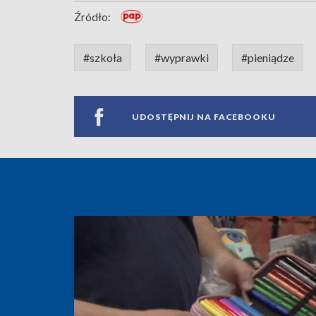
Źródło:
#szkoła
#wyprawki
#pieniądze
UDOSTĘPNIJ NA FACEBOOKU