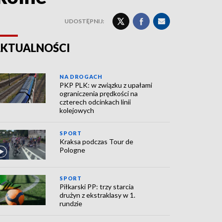
UDOSTĘPNIJ:
KTUALNOŚCI
NA DROGACH
PKP PLK: w związku z upałami
ograniczenia prędkości na
czterech odcinkach linii
kolejowych
SPORT
Kraksa podczas Tour de
Pologne
SPORT
Piłkarski PP: trzy starcia
drużyn z ekstraklasy w 1.
rundzie