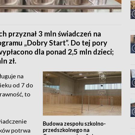
h przyznał 3 mln świadczeń na
gramu „Dobry Start”. Do tej pory
płacono dla ponad 2,5 mln dzieci;
ln zł.
ługuje na
ieku od 7 do
prawność, to
wiadczenie
Budowa zespołu szkolno-
przedszkolnego na
sków potrwa