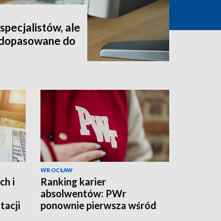
pecjalistów, ale
t dopasowane do
y
WROCŁAW
ch i
Ranking karier
absolwentów: PWr
tacji
ponownie pierwsza wśród
uczelni technicznych