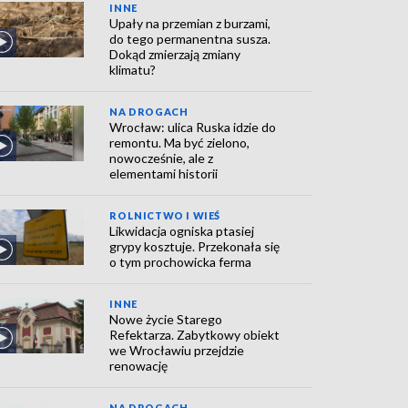
INNE
Upały na przemian z burzami,
do tego permanentna susza.
Dokąd zmierzają zmiany
klimatu?
NA DROGACH
Wrocław: ulica Ruska idzie do
remontu. Ma być zielono,
nowocześnie, ale z
elementami historii
ROLNICTWO I WIEŚ
Likwidacja ogniska ptasiej
grypy kosztuje. Przekonała się
o tym prochowicka ferma
INNE
Nowe życie Starego
Refektarza. Zabytkowy obiekt
we Wrocławiu przejdzie
renowację
NA DROGACH