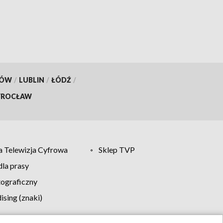
KÓW
/
LUBLIN
/
ŁÓDŹ
/
ROCŁAW
 Telewizja Cyfrowa
Sklep TVP
la prasy
tograficzny
sing (znaki)