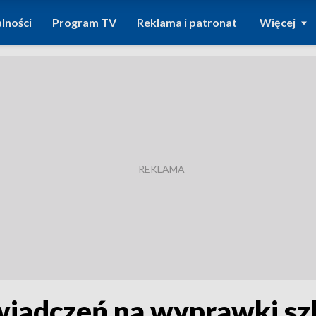
lności
Program TV
Reklama i patronat
Więcej
wiadczeń na wyprawki sz