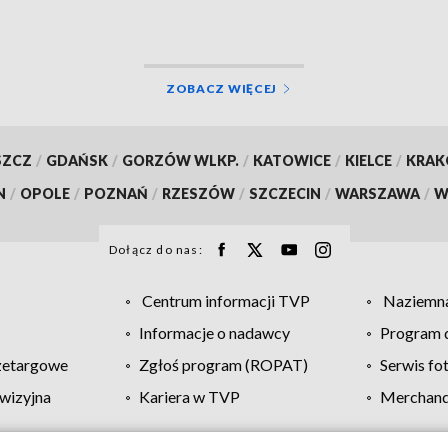
ZOBACZ WIĘCEJ
SZCZ
/
GDAŃSK
/
GORZÓW WLKP.
/
KATOWICE
/
KIELCE
/
KRA
N
/
OPOLE
/
POZNAŃ
/
RZESZÓW
/
SZCZECIN
/
WARSZAWA
/
W
Dołącz do nas:
Centrum informacji TVP
Naziemna
Informacje o nadawcy
Program d
zetargowe
Zgłoś program (ROPAT)
Serwis fo
wizyjna
Kariera w TVP
Merchandi