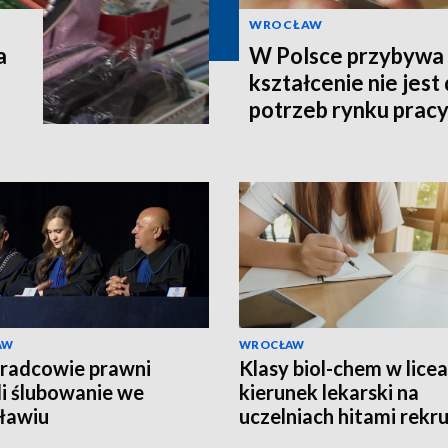
WROCŁAW
a
W Polsce przybywa s
kształcenie nie jes
potrzeb rynku prac
AW
WROCŁAW
radcowie prawni
Klasy biol-chem w licea
li ślubowanie we
kierunek lekarski na
ławiu
uczelniach hitami rekru