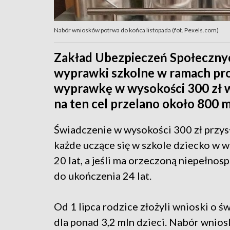
Nabór wniosków potrwa do końca listopada (fot. Pexels.com)
Zakład Ubezpieczeń Społecznyc
wyprawki szkolne w ramach pro
wyprawkę w wysokości 300 zł wy
na ten cel przelano około 800 m
Świadczenie w wysokości 300 zł przys
każde uczące się w szkole dziecko w w
20 lat, a jeśli ma orzeczoną niepełnos
do ukończenia 24 lat.
Od 1 lipca rodzice złożyli wnioski o ś
dla ponad 3,2 mln dzieci. Nabór wnio