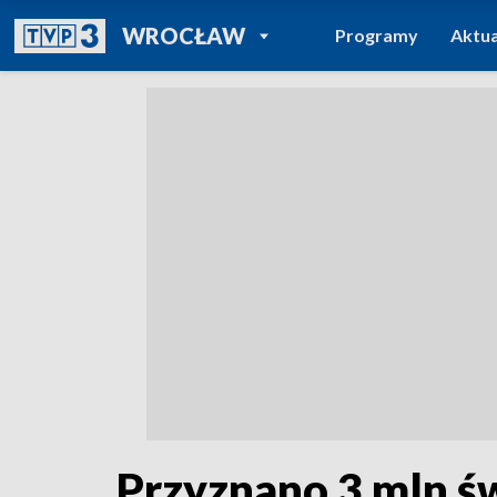
POWRÓT DO
WROCŁAW
Programy
Aktua
TVP REGIONY
Przyznano 3 mln ś