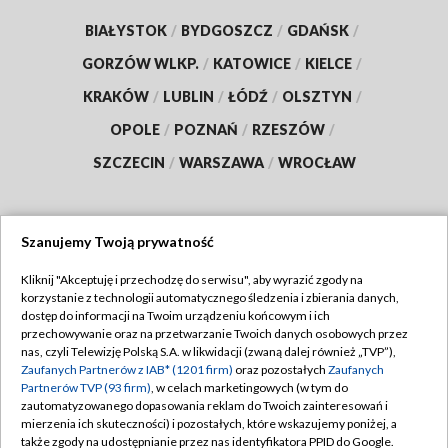
BIAŁYSTOK
/
BYDGOSZCZ
/
GDAŃSK
/
GORZÓW WLKP.
/
KATOWICE
/
KIELCE
/
KRAKÓW
/
LUBLIN
/
ŁÓDŹ
/
OLSZTYN
/
OPOLE
/
POZNAŃ
/
RZESZÓW
/
SZCZECIN
/
WARSZAWA
/
WROCŁAW
Szanujemy Twoją prywatność
Dołącz do nas:
Kliknij "Akceptuję i przechodzę do serwisu", aby wyrazić zgody na
korzystanie z technologii automatycznego śledzenia i zbierania danych,
TVP
dostęp do informacji na Twoim urządzeniu końcowym i ich
Abonament TVP
przechowywanie oraz na przetwarzanie Twoich danych osobowych przez
Regulamin TVP
nas, czyli Telewizję Polską S.A. w likwidacji (zwaną dalej również „TVP”),
Emisja w TVP
Polityka prywatności
Zaufanych Partnerów z IAB* (1201 firm)
oraz pozostałych
Zaufanych
Partnerów TVP (93 firm)
, w celach marketingowych (w tym do
Centrum informacji TVP
Moje zgody
zautomatyzowanego dopasowania reklam do Twoich zainteresowań i
mierzenia ich skuteczności) i pozostałych, które wskazujemy poniżej, a
Naziemna Telewizja Cyfrowa
Pomoc
także zgody na udostępnianie przez nas identyfikatora PPID do Google.