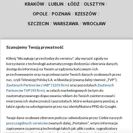
KRAKÓW
/
LUBLIN
/
ŁÓDŹ
/
OLSZTYN
/
OPOLE
/
POZNAŃ
/
RZESZÓW
/
SZCZECIN
/
WARSZAWA
/
WROCŁAW
Szanujemy Twoją prywatność
Dołącz do nas:
Kliknij "Akceptuję i przechodzę do serwisu", aby wyrazić zgody na
korzystanie z technologii automatycznego śledzenia i zbierania danych,
TVP
dostęp do informacji na Twoim urządzeniu końcowym i ich
Abonament TVP
przechowywanie oraz na przetwarzanie Twoich danych osobowych przez
Regulamin TVP
nas, czyli Telewizję Polską S.A. w likwidacji (zwaną dalej również „TVP”),
Emisja w TVP
Polityka prywatności
Zaufanych Partnerów z IAB* (1201 firm)
oraz pozostałych
Zaufanych
Partnerów TVP (93 firm)
, w celach marketingowych (w tym do
Centrum informacji TVP
Moje zgody
zautomatyzowanego dopasowania reklam do Twoich zainteresowań i
mierzenia ich skuteczności) i pozostałych, które wskazujemy poniżej, a
Naziemna Telewizja Cyfrowa
Pomoc
także zgody na udostępnianie przez nas identyfikatora PPID do Google.
Sklep TVP
Biuro reklamy
Twoje dane osobowe zbierane podczas odwiedzania przez Ciebie naszych
Rada Programowa
Kontakt
poszczególnych serwisów
zwanych dalej „Portalem”, w tym informacje
zapisywane za pomocą technologii takich jak: pliki cookie, sygnalizatory
System NOS