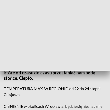
(fot. PAP; TVP3 Wrocław)
Jutro Dolny Śląsk będzie w zasięgu pogodnego wyż
znad południowej Europy. Przez cały dzień będzie
pogodnie i słonecznie, a na pogodnym niebie
pojawiać się będą niegroźne chmury kłębiaste,
które od czasu do czasu przesłaniać nam będą
słońce. Ciepło.
TEMPERATURA MAX. W REGIONIE: od 22 do 24 stopni
Celsjusza.
CIŚNIENIE w okolicach Wrocławia: będzie się nieznacznie