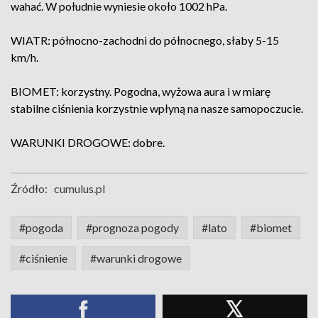
wahać. W południe wyniesie około 1002 hPa.
WIATR: północno-zachodni do północnego, słaby 5-15
km/h.
BIOMET: korzystny. Pogodna, wyżowa aura i w miarę
stabilne ciśnienia korzystnie wpłyną na nasze samopoczucie.
WARUNKI DROGOWE: dobre.
Źródło:
cumulus.pl
#pogoda
#prognoza pogody
#lato
#biomet
#ciśnienie
#warunki drogowe