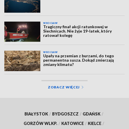
WROCŁAW
Tragiczny finał akcji ratunkowej w
Siechnicach. Nie żyje 19-latek, który
ratował kolegę
WROCŁAW
Upały na przemian z burzami, do tego
permanentna susza. Dokąd zmierzają
zmiany klimatu?
ZOBACZ WIĘCEJ
BIAŁYSTOK
/
BYDGOSZCZ
/
GDAŃSK
/
GORZÓW WLKP.
/
KATOWICE
/
KIELCE
/