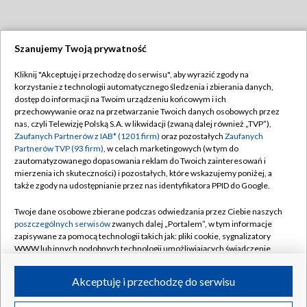
Szanujemy Twoją prywatność
Dołącz do nas:
Kliknij "Akceptuję i przechodzę do serwisu", aby wyrazić zgody na
korzystanie z technologii automatycznego śledzenia i zbierania danych,
TVP
dostęp do informacji na Twoim urządzeniu końcowym i ich
Abonament TVP
przechowywanie oraz na przetwarzanie Twoich danych osobowych przez
Regulamin TVP
nas, czyli Telewizję Polską S.A. w likwidacji (zwaną dalej również „TVP”),
Emisja w TVP
Polityka prywatności
Zaufanych Partnerów z IAB* (1201 firm)
oraz pozostałych
Zaufanych
Partnerów TVP (93 firm)
, w celach marketingowych (w tym do
Centrum informacji TVP
Moje zgody
zautomatyzowanego dopasowania reklam do Twoich zainteresowań i
mierzenia ich skuteczności) i pozostałych, które wskazujemy poniżej, a
Naziemna Telewizja Cyfrowa
Pomoc
także zgody na udostępnianie przez nas identyfikatora PPID do Google.
Sklep TVP
Biuro reklamy
Twoje dane osobowe zbierane podczas odwiedzania przez Ciebie naszych
Rada Programowa
Kontakt
poszczególnych serwisów
zwanych dalej „Portalem”, w tym informacje
zapisywane za pomocą technologii takich jak: pliki cookie, sygnalizatory
System NOS
WWW lub innych podobnych technologii umożliwiających świadczenie
dopasowanych i bezpiecznych usług, personalizację treści oraz reklam,
Informacje o nadawcy
Kanały
udostępnianie funkcji mediów społecznościowych oraz analizowanie
Akceptuję i przechodzę do serwisu
ruchu w Internecie.
Program dla prasy
©2026 Telewizja Polska S.A. w likwidacji