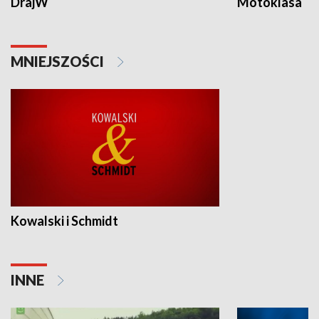
DrajW
Motoklasa
MNIEJSZOŚCI
Kowalski i Schmidt
INNE