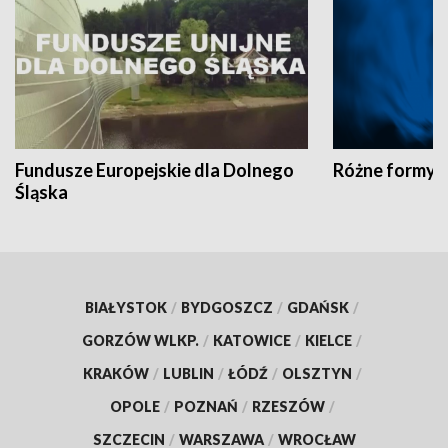
Fundusze Europejskie dla Dolnego
Różne formy t
Śląska
BIAŁYSTOK
/
BYDGOSZCZ
/
GDAŃSK
/
GORZÓW WLKP.
/
KATOWICE
/
KIELCE
/
KRAKÓW
/
LUBLIN
/
ŁÓDŹ
/
OLSZTYN
/
OPOLE
/
POZNAŃ
/
RZESZÓW
/
SZCZECIN
/
WARSZAWA
/
WROCŁAW