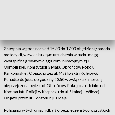
związku z Polish Bike Week, który odbywa się w Karpaczu.
W imprezie uczestniczy kilka tysięcy miłośników motocykli
oraz mieszkańcy i turyści, którzy spędzają wakacje w
Karpaczu. Podczas imprezy odbędą się liczne koncerty,
pokazy i parady, a w związku z tym mogą wystąpić
utrudnienia w ruchu.
3 sierpnia w godzinach od 15.30 do 17.00 obędzie się parada
motocykli, w związku z tym utrudnienia w ruchu mogą
wystąpić na głównym ciągu komunikacyjnym, tj. ul.
Olimpijskiej, Konstytucji 3 Maja, Obrońców Pokoju,
Karkonoskiej. Objazd przez ul. Myśliwską i Kolejową.
Ponadto do jutra do godziny 23.50 w związku z imprezą
nieprzejezdna będzie ul. Obrońców Pokoju na odcinku od
Komisariatu Policji w Karpaczu do ul. Skalnej – Wilczej.
Objazd przez ul. Konstytucji 3 Maja.
Policjanci w tych dniach dbają o bezpieczeństwo wszystkich