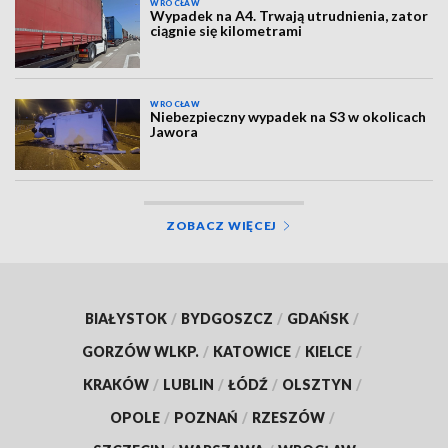
WROCŁAW
Wypadek na A4. Trwają utrudnienia, zator
ciągnie się kilometrami
WROCŁAW
Niebezpieczny wypadek na S3 w okolicach
Jawora
ZOBACZ WIĘCEJ
BIAŁYSTOK
/
BYDGOSZCZ
/
GDAŃSK
/
GORZÓW WLKP.
/
KATOWICE
/
KIELCE
/
KRAKÓW
/
LUBLIN
/
ŁÓDŹ
/
OLSZTYN
/
OPOLE
/
POZNAŃ
/
RZESZÓW
/