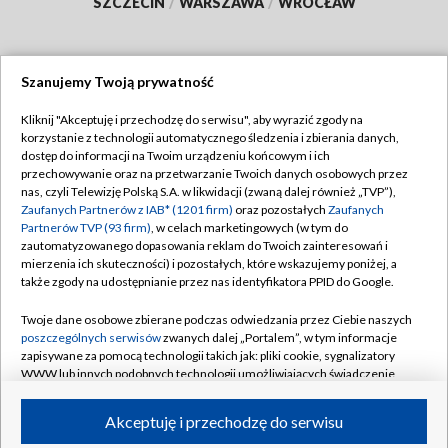
SZCZECIN
/
WARSZAWA
/
WROCŁAW
Szanujemy Twoją prywatność
Dołącz do nas:
Kliknij "Akceptuję i przechodzę do serwisu", aby wyrazić zgody na
korzystanie z technologii automatycznego śledzenia i zbierania danych,
TVP
dostęp do informacji na Twoim urządzeniu końcowym i ich
Abonament TVP
przechowywanie oraz na przetwarzanie Twoich danych osobowych przez
Regulamin TVP
nas, czyli Telewizję Polską S.A. w likwidacji (zwaną dalej również „TVP”),
Emisja w TVP
Polityka prywatności
Zaufanych Partnerów z IAB* (1201 firm)
oraz pozostałych
Zaufanych
Partnerów TVP (93 firm)
, w celach marketingowych (w tym do
Centrum informacji TVP
Moje zgody
zautomatyzowanego dopasowania reklam do Twoich zainteresowań i
mierzenia ich skuteczności) i pozostałych, które wskazujemy poniżej, a
Naziemna Telewizja Cyfrowa
Pomoc
także zgody na udostępnianie przez nas identyfikatora PPID do Google.
Sklep TVP
Biuro reklamy
Twoje dane osobowe zbierane podczas odwiedzania przez Ciebie naszych
Rada Programowa
Kontakt
poszczególnych serwisów
zwanych dalej „Portalem”, w tym informacje
zapisywane za pomocą technologii takich jak: pliki cookie, sygnalizatory
System NOS
WWW lub innych podobnych technologii umożliwiających świadczenie
dopasowanych i bezpiecznych usług, personalizację treści oraz reklam,
Informacje o nadawcy
Kanały
udostępnianie funkcji mediów społecznościowych oraz analizowanie
Akceptuję i przechodzę do serwisu
ruchu w Internecie.
Program dla prasy