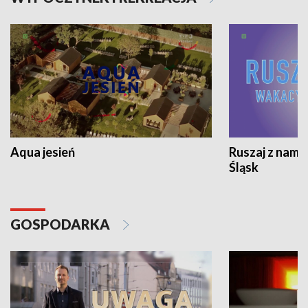
Aqua jesień
Ruszaj z nami
Śląsk
GOSPODARKA