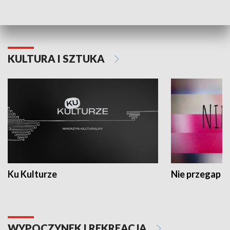
Dlaczego krowa...
Energia Przysz
KULTURA I SZTUKA
Ku Kulturze
Nie przegap
WYPOCZYNEK I REKREACJA