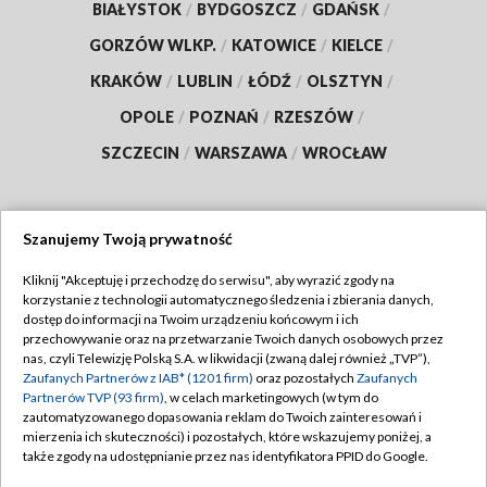
BIAŁYSTOK
/
BYDGOSZCZ
/
GDAŃSK
/
GORZÓW WLKP.
/
KATOWICE
/
KIELCE
/
KRAKÓW
/
LUBLIN
/
ŁÓDŹ
/
OLSZTYN
/
OPOLE
/
POZNAŃ
/
RZESZÓW
/
SZCZECIN
/
WARSZAWA
/
WROCŁAW
Szanujemy Twoją prywatność
Dołącz do nas:
Kliknij "Akceptuję i przechodzę do serwisu", aby wyrazić zgody na
korzystanie z technologii automatycznego śledzenia i zbierania danych,
TVP
dostęp do informacji na Twoim urządzeniu końcowym i ich
Abonament TVP
przechowywanie oraz na przetwarzanie Twoich danych osobowych przez
Regulamin TVP
nas, czyli Telewizję Polską S.A. w likwidacji (zwaną dalej również „TVP”),
Emisja w TVP
Polityka prywatności
Zaufanych Partnerów z IAB* (1201 firm)
oraz pozostałych
Zaufanych
Partnerów TVP (93 firm)
, w celach marketingowych (w tym do
Centrum informacji TVP
Moje zgody
zautomatyzowanego dopasowania reklam do Twoich zainteresowań i
mierzenia ich skuteczności) i pozostałych, które wskazujemy poniżej, a
Naziemna Telewizja Cyfrowa
Pomoc
także zgody na udostępnianie przez nas identyfikatora PPID do Google.
Sklep TVP
Biuro reklamy