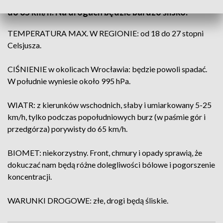
Sudetach i na przedgórzu) powieje porywisty wiatr
do 65 km/h. Na drogach będzie bardzo ślisko.
TEMPERATURA MAX. W REGIONIE: od 18 do 27 stopni
Celsjusza.
CIŚNIENIE w okolicach Wrocławia: będzie powoli spadać.
W południe wyniesie około 995 hPa.
WIATR: z kierunków wschodnich, słaby i umiarkowany 5-25
km/h, tylko podczas popołudniowych burz (w paśmie gór i
przedgórza) porywisty do 65 km/h.
BIOMET: niekorzystny. Front, chmury i opady sprawią, że
dokuczać nam będą różne dolegliwości bólowe i pogorszenie
koncentracji.
WARUNKI DROGOWE: złe, drogi będą śliskie.