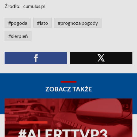
Źródło:
cumulus.pl
#pogoda
#lato
#prognoza pogody
#sierpień
ZOBACZ TAKŻE