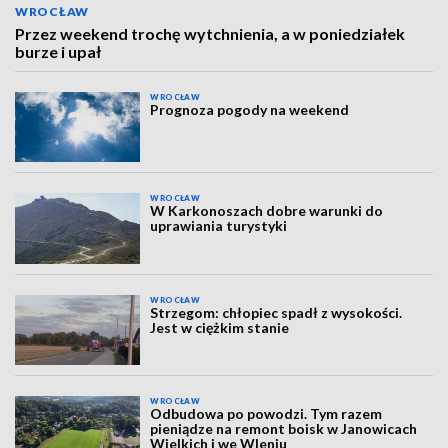
WROCŁAW
Przez weekend trochę wytchnienia, a w poniedziałek
burze i upał
WROCŁAW
Prognoza pogody na weekend
WROCŁAW
W Karkonoszach dobre warunki do
uprawiania turystyki
WROCŁAW
Strzegom: chłopiec spadł z wysokości.
Jest w ciężkim stanie
WROCŁAW
Odbudowa po powodzi. Tym razem
pieniądze na remont boisk w Janowicach
Wielkich i we Wleniu