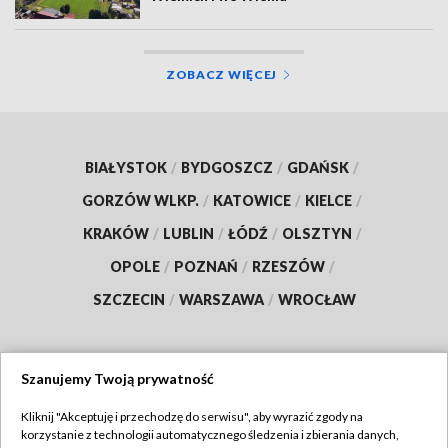
ZOBACZ WIĘCEJ
BIAŁYSTOK
/
BYDGOSZCZ
/
GDAŃSK
/
GORZÓW WLKP.
/
KATOWICE
/
KIELCE
/
KRAKÓW
/
LUBLIN
/
ŁÓDŹ
/
OLSZTYN
/
OPOLE
/
POZNAŃ
/
RZESZÓW
/
SZCZECIN
/
WARSZAWA
/
WROCŁAW
Szanujemy Twoją prywatność
Dołącz do nas:
Kliknij "Akceptuję i przechodzę do serwisu", aby wyrazić zgody na
korzystanie z technologii automatycznego śledzenia i zbierania danych,
TVP