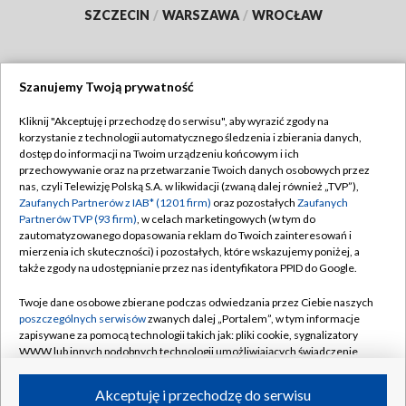
SZCZECIN
/
WARSZAWA
/
WROCŁAW
Szanujemy Twoją prywatność
Dołącz do nas:
Kliknij "Akceptuję i przechodzę do serwisu", aby wyrazić zgody na
korzystanie z technologii automatycznego śledzenia i zbierania danych,
TVP
dostęp do informacji na Twoim urządzeniu końcowym i ich
Abonament TVP
przechowywanie oraz na przetwarzanie Twoich danych osobowych przez
Regulamin TVP
nas, czyli Telewizję Polską S.A. w likwidacji (zwaną dalej również „TVP”),
Emisja w TVP
Polityka prywatności
Zaufanych Partnerów z IAB* (1201 firm)
oraz pozostałych
Zaufanych
Partnerów TVP (93 firm)
, w celach marketingowych (w tym do
Centrum informacji TVP
Moje zgody
zautomatyzowanego dopasowania reklam do Twoich zainteresowań i
mierzenia ich skuteczności) i pozostałych, które wskazujemy poniżej, a
Naziemna Telewizja Cyfrowa
Pomoc
także zgody na udostępnianie przez nas identyfikatora PPID do Google.
Sklep TVP
Biuro reklamy
Twoje dane osobowe zbierane podczas odwiedzania przez Ciebie naszych
Rada Programowa
Kontakt
poszczególnych serwisów
zwanych dalej „Portalem”, w tym informacje
zapisywane za pomocą technologii takich jak: pliki cookie, sygnalizatory
System NOS
WWW lub innych podobnych technologii umożliwiających świadczenie
dopasowanych i bezpiecznych usług, personalizację treści oraz reklam,
Informacje o nadawcy
Kanały
udostępnianie funkcji mediów społecznościowych oraz analizowanie
Akceptuję i przechodzę do serwisu
ruchu w Internecie.
Program dla prasy