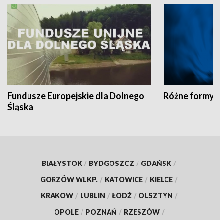
Fundusze Europejskie dla Dolnego
Różne formy t
Śląska
BIAŁYSTOK
/
BYDGOSZCZ
/
GDAŃSK
/
GORZÓW WLKP.
/
KATOWICE
/
KIELCE
/
KRAKÓW
/
LUBLIN
/
ŁÓDŹ
/
OLSZTYN
/
OPOLE
/
POZNAŃ
/
RZESZÓW
/