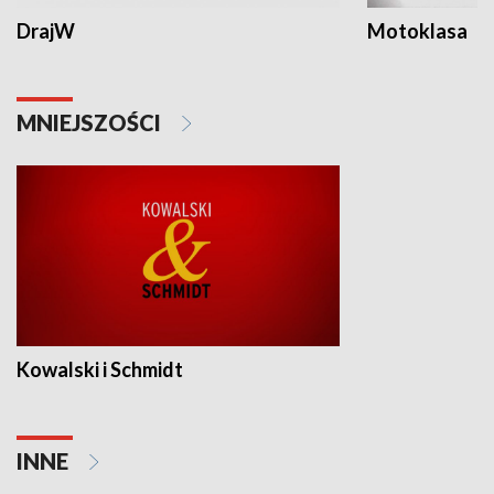
DrajW
Motoklasa
MNIEJSZOŚCI
Kowalski i Schmidt
INNE