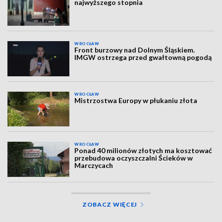
najwyższego stopnia
WROCŁAW
Front burzowy nad Dolnym Śląskiem.
IMGW ostrzega przed gwałtowną pogodą
WROCŁAW
Mistrzostwa Europy w płukaniu złota
WROCŁAW
Ponad 40 milionów złotych ma kosztować
przebudowa oczyszczalni Ścieków w
Marczycach
ZOBACZ WIĘCEJ