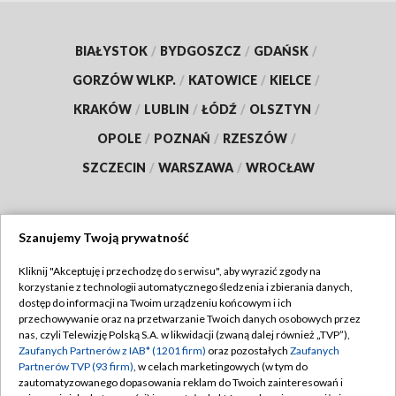
BIAŁYSTOK
/
BYDGOSZCZ
/
GDAŃSK
/
GORZÓW WLKP.
/
KATOWICE
/
KIELCE
/
KRAKÓW
/
LUBLIN
/
ŁÓDŹ
/
OLSZTYN
/
OPOLE
/
POZNAŃ
/
RZESZÓW
/
SZCZECIN
/
WARSZAWA
/
WROCŁAW
Szanujemy Twoją prywatność
Dołącz do nas:
Kliknij "Akceptuję i przechodzę do serwisu", aby wyrazić zgody na
korzystanie z technologii automatycznego śledzenia i zbierania danych,
TVP
dostęp do informacji na Twoim urządzeniu końcowym i ich
Abonament TVP
przechowywanie oraz na przetwarzanie Twoich danych osobowych przez
Regulamin TVP
nas, czyli Telewizję Polską S.A. w likwidacji (zwaną dalej również „TVP”),
Emisja w TVP
Polityka prywatności
Zaufanych Partnerów z IAB* (1201 firm)
oraz pozostałych
Zaufanych
Partnerów TVP (93 firm)
, w celach marketingowych (w tym do
Centrum informacji TVP
Moje zgody
zautomatyzowanego dopasowania reklam do Twoich zainteresowań i