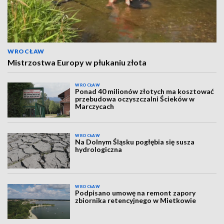
WROCŁAW
Mistrzostwa Europy w płukaniu złota
WROCŁAW
Ponad 40 milionów złotych ma kosztować
przebudowa oczyszczalni Ścieków w
Marczycach
WROCŁAW
Na Dolnym Śląsku pogłębia się susza
hydrologiczna
WROCŁAW
Podpisano umowę na remont zapory
zbiornika retencyjnego w Mietkowie