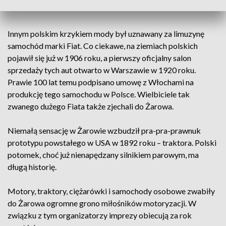
– mówi nam Dariusz Kozłowski, właściciel auta.
Innym polskim krzykiem mody był uznawany za limuzynę
samochód marki Fiat. Co ciekawe, na ziemiach polskich
pojawił się już w 1906 roku, a pierwszy oficjalny salon
sprzedaży tych aut otwarto w Warszawie w 1920 roku.
Prawie 100 lat temu podpisano umowę z Włochami na
produkcję tego samochodu w Polsce. Wielbiciele tak
zwanego dużego Fiata także zjechali do Żarowa.
Niemałą sensację w Żarowie wzbudził pra-pra-prawnuk
prototypu powstałego w USA w 1892 roku – traktora. Polski
potomek, choć już nienapędzany silnikiem parowym, ma
długą historię.
Motory, traktory, ciężarówki i samochody osobowe zwabiły
do Żarowa ogromne grono miłośników motoryzacji. W
związku z tym organizatorzy imprezy obiecują za rok