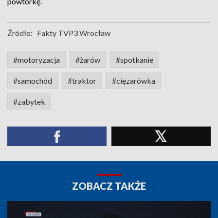
powtórkę.
Źródło:
Fakty TVP3 Wrocław
#motoryzacja
#żarów
#spotkanie
#samochód
#traktor
#cięzarówka
#zabytek
ZOBACZ TAKŻE