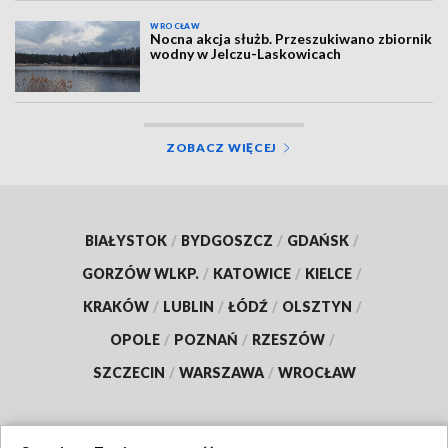
WROCŁAW
Nocna akcja służb. Przeszukiwano zbiornik
wodny w Jelczu-Laskowicach
ZOBACZ WIĘCEJ
BIAŁYSTOK
/
BYDGOSZCZ
/
GDAŃSK
/
GORZÓW WLKP.
/
KATOWICE
/
KIELCE
/
KRAKÓW
/
LUBLIN
/
ŁÓDŹ
/
OLSZTYN
/
OPOLE
/
POZNAŃ
/
RZESZÓW
/
SZCZECIN
/
WARSZAWA
/
WROCŁAW