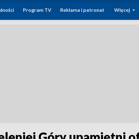
lności
Program TV
Reklama i patronat
Więcej
leniej Góry upamiętni o