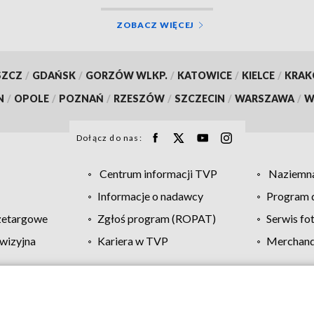
ZOBACZ WIĘCEJ
SZCZ
/
GDAŃSK
/
GORZÓW WLKP.
/
KATOWICE
/
KIELCE
/
KRA
N
/
OPOLE
/
POZNAŃ
/
RZESZÓW
/
SZCZECIN
/
WARSZAWA
/
W
Dołącz do nas:
Centrum informacji TVP
Naziemna
Informacje o nadawcy
Program d
zetargowe
Zgłoś program (ROPAT)
Serwis fo
wizyjna
Kariera w TVP
Merchandi