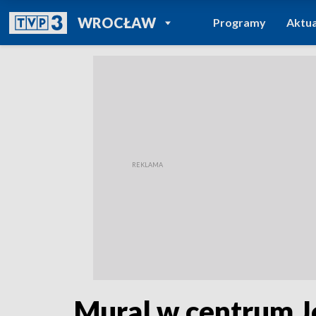
POWRÓT DO
WROCŁAW
Programy
Aktua
TVP REGIONY
Mural w centrum Je