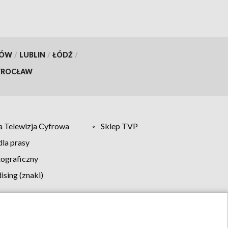
KÓW
/
LUBLIN
/
ŁÓDŹ
/
ROCŁAW
 Telewizja Cyfrowa
Sklep TVP
la prasy
tograficzny
sing (znaki)