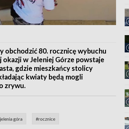
my obchodzić 80. rocznicę wybuchu
 okazji w Jeleniej Górze powstaje
asta, gdzie mieszkańcy stolicy
składając kwiaty będą mogli
o zrywu.
jelenia góra
#rocznice