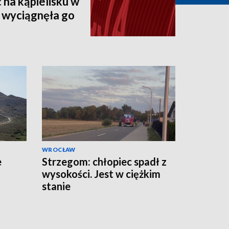
 na kąpielisku w
 wyciągnęła go
WROCŁAW
e
Strzegom: chłopiec spadł z
wysokości. Jest w ciężkim
stanie