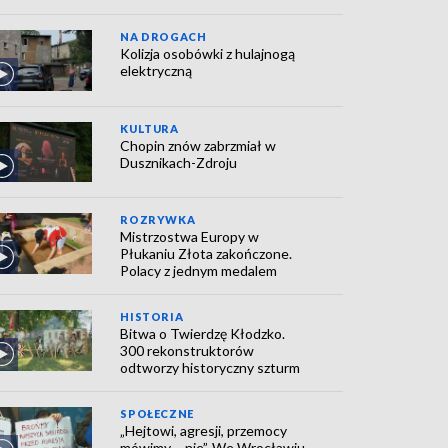
NA DROGACH
Kolizja osobówki z hulajnogą
elektryczną
KULTURA
Chopin znów zabrzmiał w
Dusznikach-Zdroju
ROZRYWKA
Mistrzostwa Europy w
Płukaniu Złota zakończone.
Polacy z jednym medalem
HISTORIA
Bitwa o Twierdzę Kłodzko.
300 rekonstruktorów
odtworzy historyczny szturm
SPOŁECZNE
„Hejtowi, agresji, przemocy
mówimy – nie”. We Wrocławiu