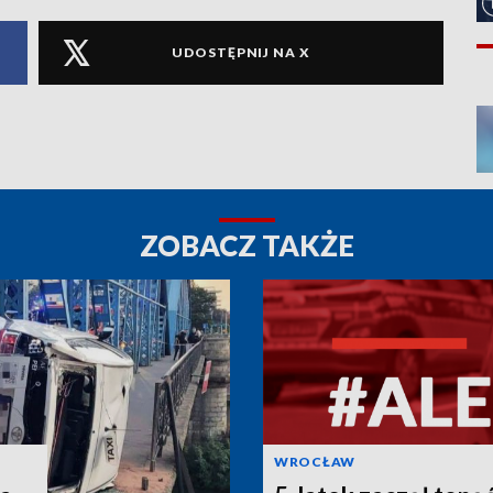
UDOSTĘPNIJ NA X
ZOBACZ TAKŻE
WROCŁAW