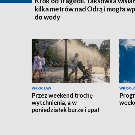
Krok od tragedii. Taksówka wisia
kilka metrów nad Odrą i mogła w
do wody
WROCŁAW
WROCŁ
Przez weekend trochę
Prog
wytchnienia, a w
week
poniedziałek burze i upał