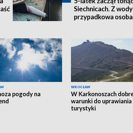
ła
5-latek zaczął tonąć
paść
Siechnicach. Z wody
przypadkowa osoba
AW
WROCŁAW
noza pogody na
W Karkonoszach dobr
end
warunki do uprawiania
turystyki