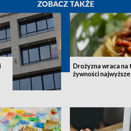
ZOBACZ TAKŻE
i
Drożyzna wraca na 
żywności najwyższe 