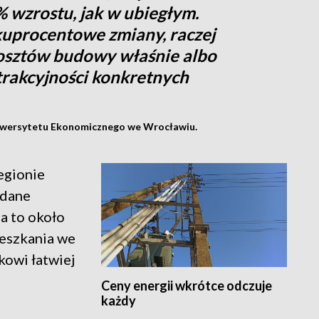
 wzrostu, jak w ubiegłym.
kuprocentowe zmiany, raczej
kosztów budowy właśnie albo
trakcyjności konkretnych
Uniwersytetu Ekonomicznego we Wrocławiu.
egionie
 dane
a to około
eszkania we
kowi łatwiej
Ceny energii wkrótce odczuje
każdy