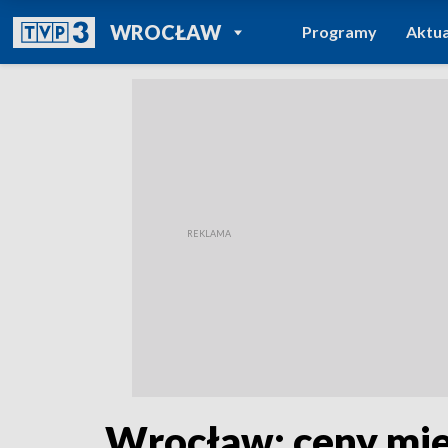
POWRÓT DO
WROCŁAW
Programy
Aktua
TVP REGIONY
Wrocław: ceny mie