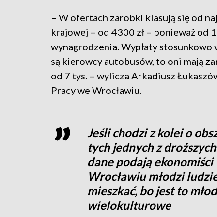
– W ofertach zarobki klasują się od na
krajowej – od 4300 zł – ponieważ od 
wynagrodzenia. Wypłaty stosunkowo wz
są kierowcy autobusów, to oni mają za
od 7 tys. – wylicza Arkadiusz Łukasz
Pracy we Wrocławiu.
Jeśli chodzi z kolei o ob
tych jednych z droższych 
dane podają ekonomiści 
Wrocławiu młodzi ludzie
mieszkać, bo jest to mło
wielokulturowe