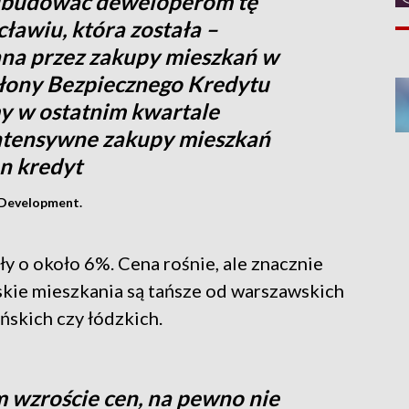
 odbudować deweloperom tę
ławiu, która została –
na przez zakupy mieszkań w
słony Bezpiecznego Kredytu
y w ostatnim kwartale
intensywne zakupy mieszkań
en kredyt
 Development.
y o około 6%. Cena rośnie, ale znacznie
skie mieszkania są tańsze od warszawskich
ńskich czy łódzkich.
 wzroście cen, na pewno nie