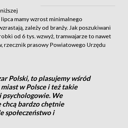
jniższej
1 lipca mamy wzrost minimalnego
rastają, zależy od branży. Jak poszukiwani
robki od 6 tys. wzwyż, tramwajarze to nawet
ów, rzecznik prasowy Powiatowego Urzędu
szar Polski, to plasujemy wśród
miast w Polsce i też takie
i psychologowie. We
 chcą bardzo chętnie
de społeczeństwo i