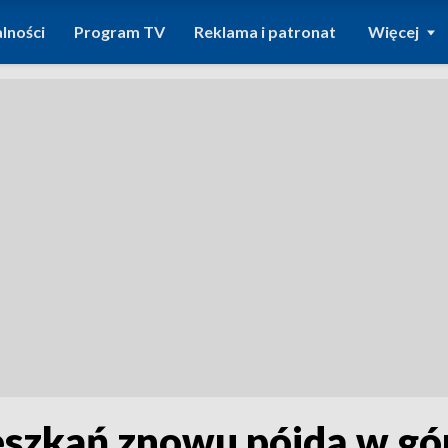
lności
Program TV
Reklama i patronat
Więcej
szkań znowu pójdą w gó