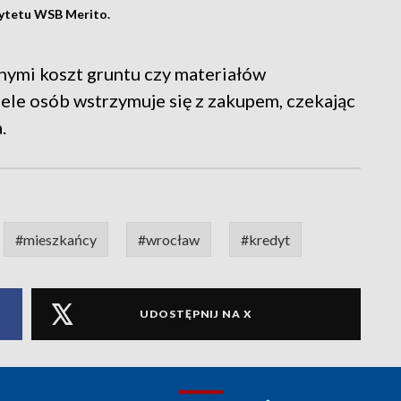
sytetu WSB Merito.
nymi koszt gruntu czy materiałów
ele osób wstrzymuje się z zakupem, czekając
a.
#mieszkańcy
#wrocław
#kredyt
UDOSTĘPNIJ NA X