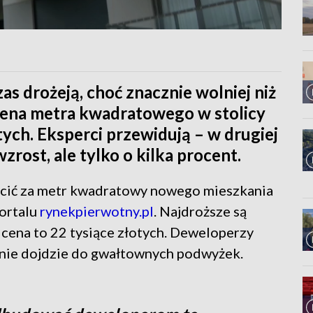
s drożeją, choć znacznie wolniej niż
 cena metra kwadratowego w stolicy
otych. Eksperci przewidują – w drugiej
zrost, ale tylko o kilka procent.
łacić za metr kwadratowy nowego mieszkania
ortalu
rynekpierwotny.pl
. Najdroższe są
 cena to 22 tysiące złotych. Deweloperzy
u nie dojdzie do gwałtownych podwyżek.