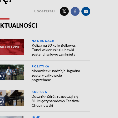
UDOSTĘPNIJ:
KTUALNOŚCI
NA DROGACH
Kolizja na S3 koło Bolkowa.
Tunel w kierunku Lubawki
został chwilowo zamknięty
POLITYKA
Morawiecki: nadzieje Jagodna
zostały całkowicie
pogrzebane
KULTURA
Duszniki-Zdrój: rozpoczął się
81. Międzynarodowy Festiwal
Chopinowski
INNE