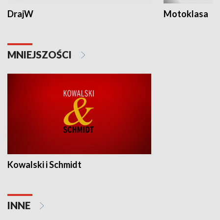
DrajW
Motoklasa
MNIEJSZOŚCI
Kowalski i Schmidt
INNE