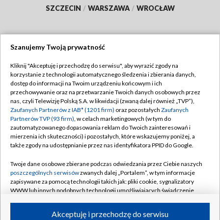
SZCZECIN
/
WARSZAWA
/
WROCŁAW
Szanujemy Twoją prywatność
Dołącz do nas:
Kliknij "Akceptuję i przechodzę do serwisu", aby wyrazić zgody na
korzystanie z technologii automatycznego śledzenia i zbierania danych,
TVP
dostęp do informacji na Twoim urządzeniu końcowym i ich
Abonament TVP
przechowywanie oraz na przetwarzanie Twoich danych osobowych przez
Regulamin TVP
nas, czyli Telewizję Polską S.A. w likwidacji (zwaną dalej również „TVP”),
Emisja w TVP
Polityka prywatności
Zaufanych Partnerów z IAB* (1201 firm)
oraz pozostałych
Zaufanych
Partnerów TVP (93 firm)
, w celach marketingowych (w tym do
Centrum informacji TVP
Moje zgody
zautomatyzowanego dopasowania reklam do Twoich zainteresowań i
mierzenia ich skuteczności) i pozostałych, które wskazujemy poniżej, a
Naziemna Telewizja Cyfrowa
Pomoc
także zgody na udostępnianie przez nas identyfikatora PPID do Google.
Sklep TVP
Biuro reklamy
Twoje dane osobowe zbierane podczas odwiedzania przez Ciebie naszych
Rada Programowa
Kontakt
poszczególnych serwisów
zwanych dalej „Portalem”, w tym informacje
zapisywane za pomocą technologii takich jak: pliki cookie, sygnalizatory
System NOS
WWW lub innych podobnych technologii umożliwiających świadczenie
dopasowanych i bezpiecznych usług, personalizację treści oraz reklam,
Informacje o nadawcy
Kanały
udostępnianie funkcji mediów społecznościowych oraz analizowanie
Akceptuję i przechodzę do serwisu
ruchu w Internecie.
Program dla prasy