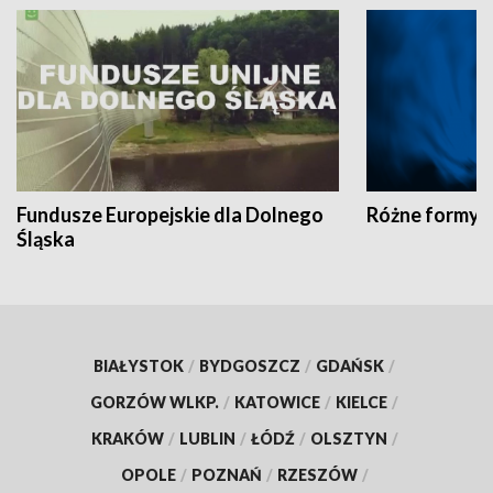
Fundusze Europejskie dla Dolnego
Różne formy t
Śląska
BIAŁYSTOK
/
BYDGOSZCZ
/
GDAŃSK
/
GORZÓW WLKP.
/
KATOWICE
/
KIELCE
/
KRAKÓW
/
LUBLIN
/
ŁÓDŹ
/
OLSZTYN
/
OPOLE
/
POZNAŃ
/
RZESZÓW
/