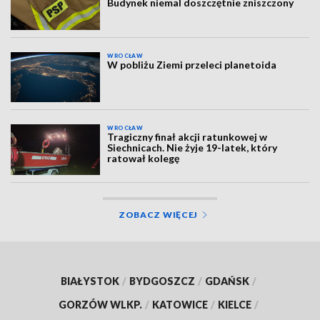
Budynek niemal doszczętnie zniszczony
WROCŁAW
W pobliżu Ziemi przeleci planetoida
WROCŁAW
Tragiczny finał akcji ratunkowej w
Siechnicach. Nie żyje 19-latek, który
ratował kolegę
ZOBACZ WIĘCEJ
BIAŁYSTOK
/
BYDGOSZCZ
/
GDAŃSK
/
GORZÓW WLKP.
/
KATOWICE
/
KIELCE
/