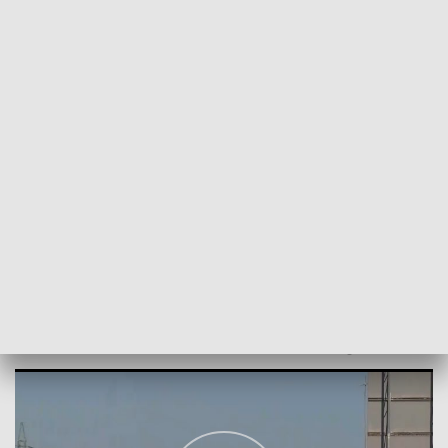
POWRÓT DO
WROCŁAW
TVP REGIONY
Zmiany w egzaminie na prawo jazdy
2024-07-29
Marcin Lustig; patwoz