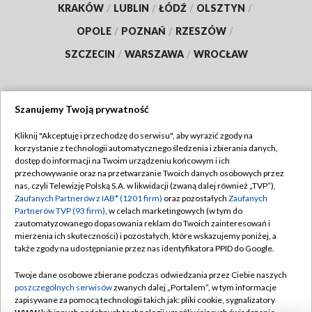
KRAKÓW
/
LUBLIN
/
ŁÓDŹ
/
OLSZTYN
/
OPOLE
/
POZNAŃ
/
RZESZÓW
/
SZCZECIN
/
WARSZAWA
/
WROCŁAW
Szanujemy Twoją prywatność
Dołącz do nas:
Kliknij "Akceptuję i przechodzę do serwisu", aby wyrazić zgody na
korzystanie z technologii automatycznego śledzenia i zbierania danych,
TVP
dostęp do informacji na Twoim urządzeniu końcowym i ich
Abonament TVP
przechowywanie oraz na przetwarzanie Twoich danych osobowych przez
Regulamin TVP
nas, czyli Telewizję Polską S.A. w likwidacji (zwaną dalej również „TVP”),
Emisja w TVP
Polityka prywatności
Zaufanych Partnerów z IAB* (1201 firm)
oraz pozostałych
Zaufanych
Partnerów TVP (93 firm)
, w celach marketingowych (w tym do
Centrum informacji TVP
Moje zgody
zautomatyzowanego dopasowania reklam do Twoich zainteresowań i
mierzenia ich skuteczności) i pozostałych, które wskazujemy poniżej, a
Naziemna Telewizja Cyfrowa
Pomoc
także zgody na udostępnianie przez nas identyfikatora PPID do Google.
Sklep TVP
Biuro reklamy
Twoje dane osobowe zbierane podczas odwiedzania przez Ciebie naszych
Rada Programowa
Kontakt
poszczególnych serwisów
zwanych dalej „Portalem”, w tym informacje
zapisywane za pomocą technologii takich jak: pliki cookie, sygnalizatory
System NOS