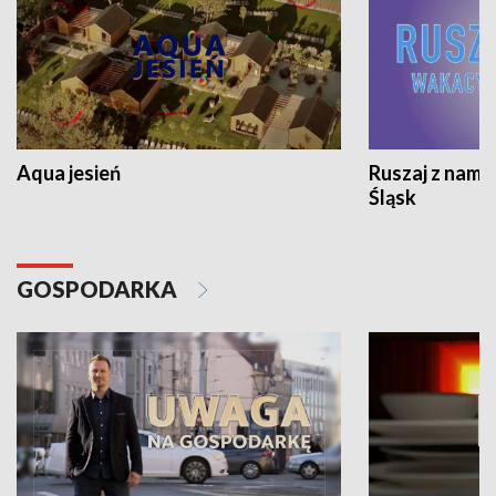
Aqua jesień
Ruszaj z nami
Śląsk
GOSPODARKA