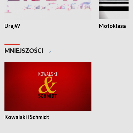
DrajW
Motoklasa
MNIEJSZOŚCI
Kowalski i Schmidt