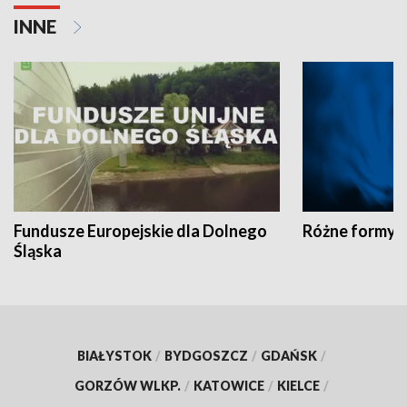
INNE
Fundusze Europejskie dla Dolnego
Różne formy t
Śląska
BIAŁYSTOK
/
BYDGOSZCZ
/
GDAŃSK
/
GORZÓW WLKP.
/
KATOWICE
/
KIELCE
/