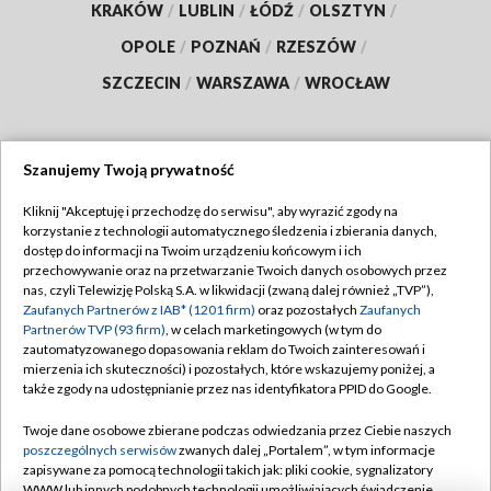
KRAKÓW
/
LUBLIN
/
ŁÓDŹ
/
OLSZTYN
/
OPOLE
/
POZNAŃ
/
RZESZÓW
/
SZCZECIN
/
WARSZAWA
/
WROCŁAW
Szanujemy Twoją prywatność
Dołącz do nas:
Kliknij "Akceptuję i przechodzę do serwisu", aby wyrazić zgody na
korzystanie z technologii automatycznego śledzenia i zbierania danych,
TVP
dostęp do informacji na Twoim urządzeniu końcowym i ich
Abonament TVP
przechowywanie oraz na przetwarzanie Twoich danych osobowych przez
Regulamin TVP
nas, czyli Telewizję Polską S.A. w likwidacji (zwaną dalej również „TVP”),
Emisja w TVP
Polityka prywatności
Zaufanych Partnerów z IAB* (1201 firm)
oraz pozostałych
Zaufanych
Partnerów TVP (93 firm)
, w celach marketingowych (w tym do
Centrum informacji TVP
Moje zgody
zautomatyzowanego dopasowania reklam do Twoich zainteresowań i
mierzenia ich skuteczności) i pozostałych, które wskazujemy poniżej, a
Naziemna Telewizja Cyfrowa
Pomoc
także zgody na udostępnianie przez nas identyfikatora PPID do Google.
Sklep TVP
Biuro reklamy
Twoje dane osobowe zbierane podczas odwiedzania przez Ciebie naszych
Rada Programowa
Kontakt
poszczególnych serwisów
zwanych dalej „Portalem”, w tym informacje
zapisywane za pomocą technologii takich jak: pliki cookie, sygnalizatory
System NOS
WWW lub innych podobnych technologii umożliwiających świadczenie