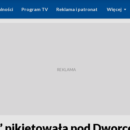
lności
Program TV
Reklama i patronat
Więcej
ć” pikietowała pod Dwo