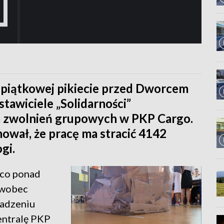
 piątkowej pikiecie przed Dworcem
awiciele „Solidarności”
m zwolnień grupowych w PKP Cargo.
ował, że pracę ma stracić 4142
gi.
eco ponad
u wobec
wadzeniu
entralę PKP