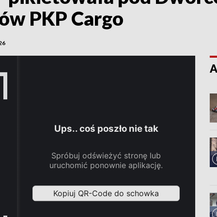
ków PKP Cargo
26
A