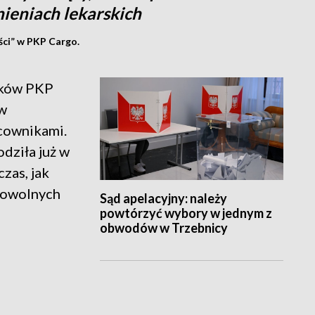
ieniach lekarskich
ści” w PKP Cargo.
ików PKP
ów
acownikami.
dziła już w
zas, jak
rowolnych
Sąd apelacyjny: należy
powtórzyć wybory w jednym z
obwodów w Trzebnicy