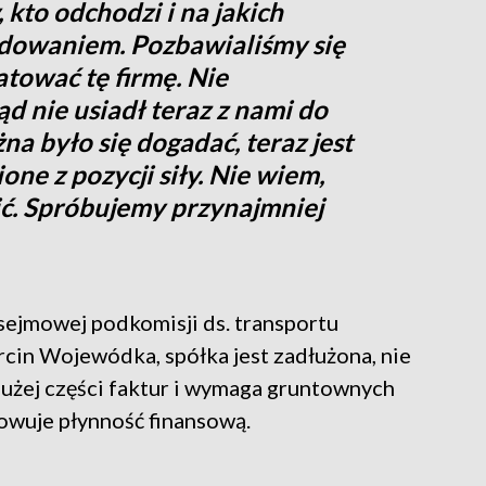
 kto odchodzi i na jakich
odowaniem. Pozbawialiśmy się
atować tę firmę. Nie
d nie usiadł teraz z nami do
 było się dogadać, teraz jest
one z pozycji siły. Nie wiem,
ić. Spróbujemy przynajmniej
 sejmowej podkomisji ds. transportu
cin Wojewódka, spółka jest zadłużona, nie
 dużej części faktur i wymaga gruntownych
howuje płynność finansową.