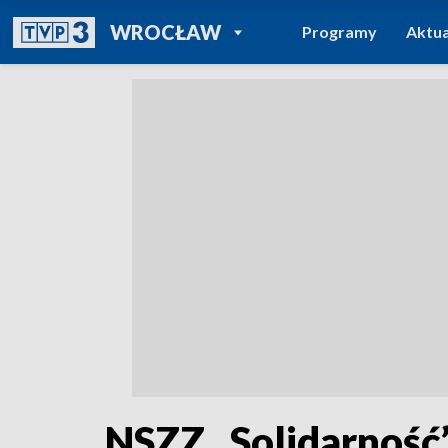
POWRÓT DO
WROCŁAW
Programy
Aktua
TVP REGIONY
NSZZ „Solidarnoś