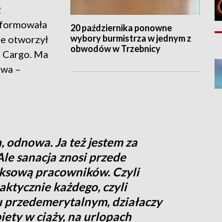
2
nformowała
20 października ponowne
wybory burmistrza w jednym z
e otworzył
obwodów w Trzebnicy
 Cargo. Ma
twa –
, odnowa. Ja też jestem za
le sanacja znosi przede
ksową pracowników. Czyli
ktycznie każdego, czyli
ku przedemerytalnym, działaczy
iety w ciąży, na urlopach