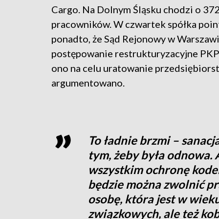
Cargo. Na Dolnym Śląsku chodzi o 37
pracowników. W czwartek spółka poi
ponadto, że Sąd Rejonowy w Warszawi
postępowanie restrukturyzacyjne PKP
ono na celu uratowanie przedsiębiors
argumentowano.
To ładnie brzmi – sanacja
tym, żeby była odnowa. A
wszystkim ochronę kode
będzie można zwolnić pra
osobę, która jest w wie
związkowych, ale też kob