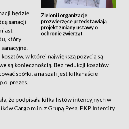
acji będzie
Zieloni i organizacje
prozwierzęce przedstawiają
cę sanacji
projekt zmiany ustawy o
miast
ochronie zwierząt
du, który
 sanacyjne.
 kosztów, w której największą pozycją są
we są koniecznością. Bez redukcji kosztów
ować spółki, a na szali jest kilkanaście
.o. prezes.
a, że podpisała kilka listów intencyjnych w
ików Cargo m.in. z Grupą Pesa, PKP Intercity