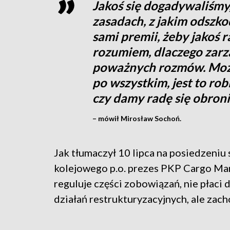
Jakoś się dogadywaliśmy,
zasadach, z jakim odszk
sami premii, żeby jakoś r
rozumiem, dlaczego zarzą
poważnych rozmów. Można
po wszystkim, jest to robi
czy damy radę się obron
– mówił Mirosław Sochoń.
Jak tłumaczył 10 lipca na posiedzeniu
kolejowego p.o. prezes PKP Cargo Mar
reguluje części zobowiązań, nie płaci
działań restrukturyzacyjnych, ale zac