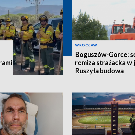
WROCŁAW
Boguszów-Gorce: sc
rami
remiza strażacka w 
Ruszyła budowa