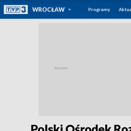
POWRÓT DO
WROCŁAW
Programy
Aktua
TVP REGIONY
Polski Ośrodek Ro