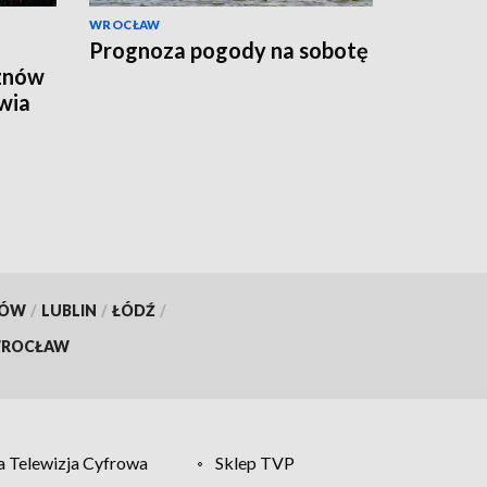
WROCŁAW
Prognoza pogody na sobotę
 znów
wia
KÓW
/
LUBLIN
/
ŁÓDŹ
/
ROCŁAW
 Telewizja Cyfrowa
Sklep TVP