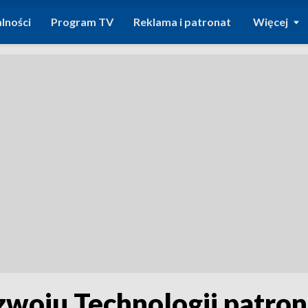
lności
Program TV
Reklama i patronat
Więcej
zwoju Technologii patron