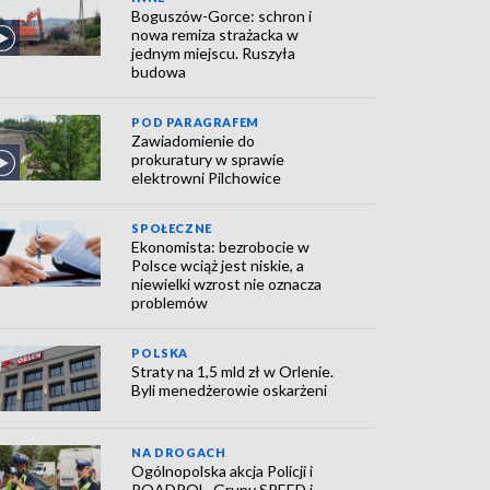
Boguszów-Gorce: schron i
nowa remiza strażacka w
jednym miejscu. Ruszyła
budowa
POD PARAGRAFEM
Zawiadomienie do
prokuratury w sprawie
elektrowni Pilchowice
SPOŁECZNE
Ekonomista: bezrobocie w
Polsce wciąż jest niskie, a
niewielki wzrost nie oznacza
problemów
POLSKA
Straty na 1,5 mld zł w Orlenie.
Byli menedżerowie oskarżeni
NA DROGACH
Ogólnopolska akcja Policji i
ROADPOL. Grupy SPEED i