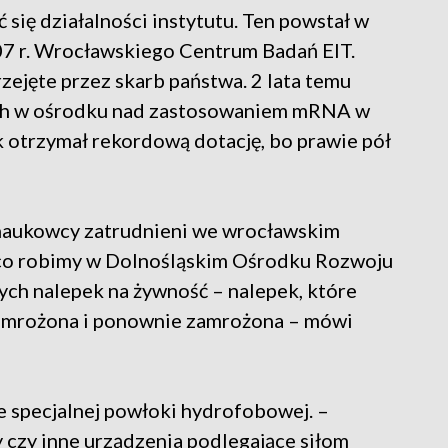
 się działalności instytutu. Ten powstał w
07 r. Wrocławskiego Centrum Badań EIT.
zejęte przez skarb państwa. 2 lata temu
ch w ośrodku nad zastosowaniem mRNA w
otrzymał rekordową dotację, bo prawie pół
 naukowcy zatrudnieni we wrocławskim
 co robimy w Dolnośląskim Ośrodku Rozwoju
ych nalepek na żywność – nalepek, które
ozmrożona i ponownie zamrożona – mówi
e specjalnej powłoki hydrofobowej. –
 czy inne urządzenia podlegające siłom