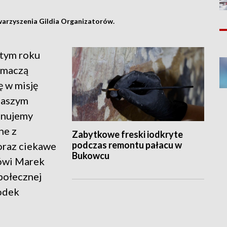
warzyszenia Gildia Organizatorów.
 tym roku
łumaczą
ę w misję
 naszym
ponujemy
ne z
Zabytkowe freski iodkryte
podczas remontu pałacu w
 oraz ciekawe
Bukowcu
ówi Marek
połecznej
odek