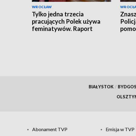
WROCŁAW
WROCŁ
Tylko jedna trzecia
Znasz
pracujących Polek używa
Polic
feminatywów. Raport
pomoc
Uniwersytetu SWPS
BIAŁYSTOK
/
BYDGO
OLSZTY
Abonament TVP
Emisja w TVP