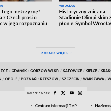
AW
WROCŁAW
 tego mężczyznę?
Historyczny znicz na
ja z Czech prosi o
Stadionie Olimpijskim
 w jego rozpoznaniu
płonie. Symbol Wrocła
odzyskuje dawny blask
ZOBACZ WIĘCEJ
SZCZ
/
GDAŃSK
/
GORZÓW WLKP.
/
KATOWICE
/
KIELCE
/
KRA
N
/
OPOLE
/
POZNAŃ
/
RZESZÓW
/
SZCZECIN
/
WARSZAWA
/
W
Dołącz do nas:
Centrum informacji TVP
Naziemna