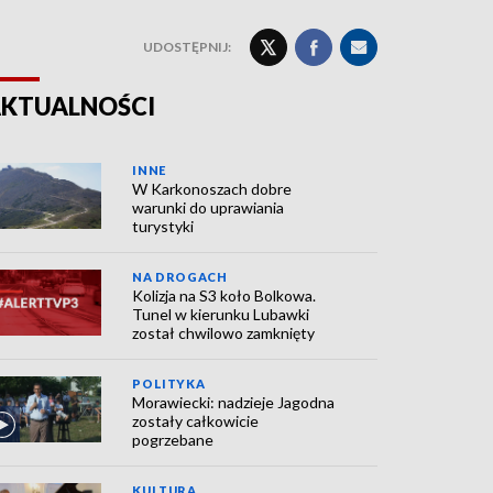
UDOSTĘPNIJ:
KTUALNOŚCI
INNE
W Karkonoszach dobre
warunki do uprawiania
turystyki
NA DROGACH
Kolizja na S3 koło Bolkowa.
Tunel w kierunku Lubawki
został chwilowo zamknięty
POLITYKA
Morawiecki: nadzieje Jagodna
zostały całkowicie
pogrzebane
KULTURA