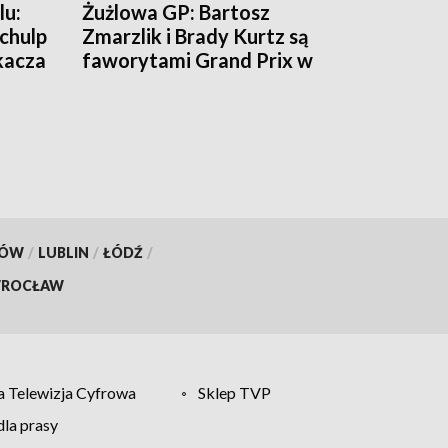
lu:
Żużlowa GP: Bartosz
chulp
Zmarzlik i Brady Kurtz są
kacza
faworytami Grand Prix w
Rydze
KÓW
/
LUBLIN
/
ŁÓDŹ
/
ROCŁAW
 Telewizja Cyfrowa
Sklep TVP
la prasy