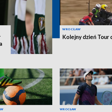
WROCŁAW
r
Kolejny dzień Tour
a
AW
WROCŁAW