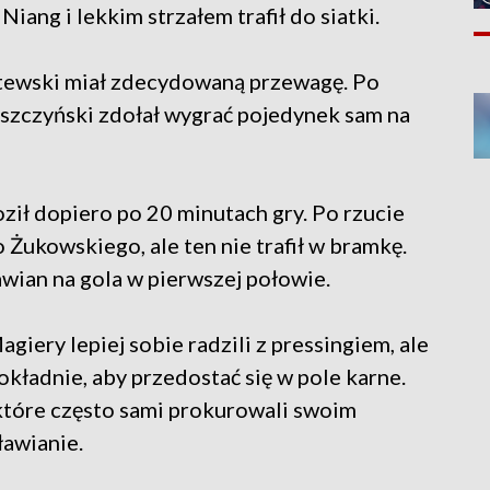
Niang i lekkim strzałem trafił do siatki.
 łotewski miał zdecydowaną przewagę. Po
eszczyński zdołał wygrać pojedynek sam na
ził dopiero po 20 minutach gry. Po rzucie
 Żukowskiego, ale ten nie trafił w bramkę.
awian na gola w pierwszej połowie.
iery lepiej sobie radzili z pressingiem, ale
dokładnie, aby przedostać się w pole karne.
 które często sami prokurowali swoim
awianie.