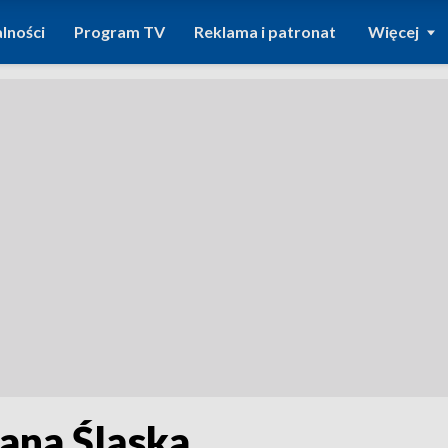
lności
Program TV
Reklama i patronat
Więcej
ana Śląska