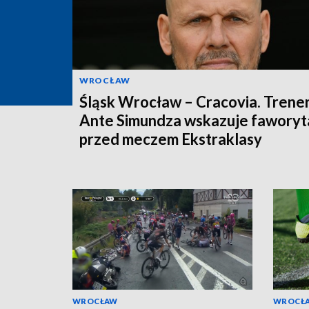
WROCŁAW
Śląsk Wrocław – Cracovia. Trene
Ante Simundza wskazuje faworyt
przed meczem Ekstraklasy
WROCŁAW
WROCŁ