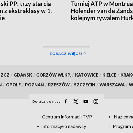
ski PP: trzy starcia
Turniej ATP w Montrea
n z ekstraklasy w 1.
Holender van de Zands
ie
kolejnym rywalem Hur
ZOBACZ WIĘCEJ
SZCZ
/
GDAŃSK
/
GORZÓW WLKP.
/
KATOWICE
/
KIELCE
/
KRA
N
/
OPOLE
/
POZNAŃ
/
RZESZÓW
/
SZCZECIN
/
WARSZAWA
/
W
Dołącz do nas:
Centrum informacji TVP
Naziemna
Informacje o nadawcy
Program d