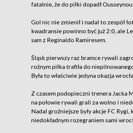
fatalnie, że do piłki dopadł Ousseynou 
Gol nic nie zmienił i nadal to zespół
kwadransie powinno być już 2:0, ale L
sam z Reginaldo Ramiresem.
Śląsk pierwszy raz bramce rywali zagro
rożnym piłka trafiła do niepilnowanego
Była to właściwie jedyna okazja wrocł
Z czasem podopieczni trenera Jacka Mag
na połowie rywali grali za wolno i nie
Nadal groźniejsze były akcje FC Rygi,
niedokładnym rozegraniem sami wrocł