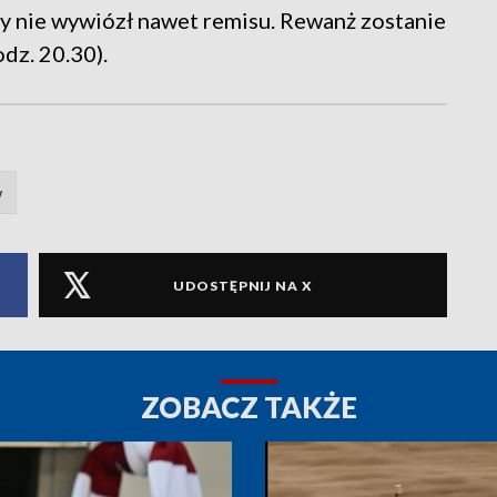
twy nie wywiózł nawet remisu. Rewanż zostanie
dz. 20.30).
w
UDOSTĘPNIJ NA X
ZOBACZ TAKŻE