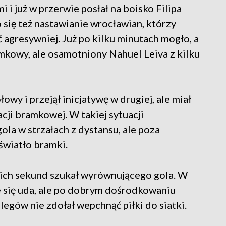
 i już w przerwie posłał na boisko Filipa
się też nastawianie wrocławian, którzy
ć agresywniej. Już po kilku minutach mogło, a
mkowy, ale osamotniony Nahuel Leiva z kilku
owy i przejął inicjatywę w drugiej, ale miał
ji bramkowej. W takiej sytuacji
la w strzałach z dystansu, ale poza
światło bramki.
tnich sekund szukał wyrównującego gola. W
e się uda, ale po dobrym dośrodkowaniu
egów nie zdołał wepchnąć piłki do siatki.