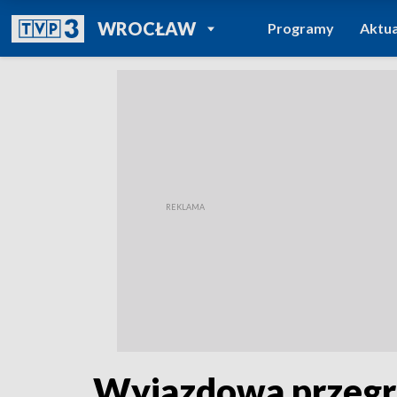
POWRÓT DO
WROCŁAW
Programy
Aktua
TVP REGIONY
Wyjazdowa przegr