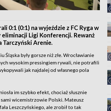
li 0:1 (0:1) na wyjeździe z FC Ryga w
eliminacji Ligi Konferencji. Rewanż
a Tarczyński Arenie.
 Śląska były gorsze niż złe. Wrocławianie
ych wysokim pressingiem rywali, nie potrafili
 wykopywali jak najdalej od własnego pola
iosła im szybko efekt, chociaż słusznie
m sami wicemistrzowie Polski. Mateusz
ła Leszczyńskiego, ale zrobił to tak