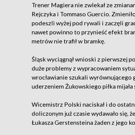
Trener Magiera nie zwlekał ze zmianami
Rejczyka i Tommaso Guercio. Zmieniło 
podeszli wyżej pod rywali i zaczęli gra
nawet powinno to przynieść efekt bra
metrów nie trafił w bramkę.
Śląsk wyciągnął wnioski z pierwszej poł
duże problemy z wypracowaniem sytuac
wrocławianie szukali wyrównującego go
uderzeniem Żukowskiego piłka mijała 
Wicemistrz Polski naciskał i do osta
doliczonym już czasie wydawało się, ż
Łukasza Gerstensteina żaden z jego kol