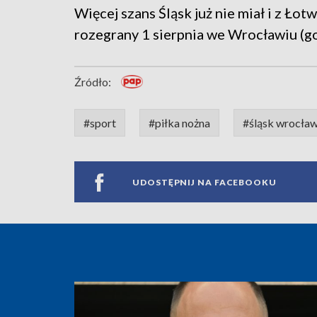
Więcej szans Śląsk już nie miał i z Ło
rozegrany 1 sierpnia we Wrocławiu (go
Źródło:
#sport
#piłka nożna
#śląsk wrocła
UDOSTĘPNIJ NA FACEBOOKU