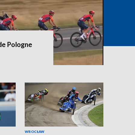
 de Pologne
WROCŁAW