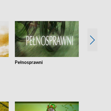
Pełnosprawni
Bezpieczny 