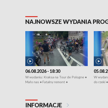
NAJNOWSZE WYDANIA PR
06.08.2026 - 18:30
05.08.2
W wydaniu: Kraksa na Tour de Pologne ●
W wydaniu
Mało nas ● Fatalny remont ●
do rzeki 
Sterroryzowane osiedle ● Kosztowna
● Senior z
ptasia grypa ● Pociągiem na lotnisko ●
cierpiwyc
Nowa Ruska ● Refektarz di remontu ●
Koniec upałów
INFORMACJE