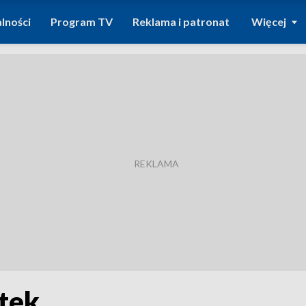
lności
Program TV
Reklama i patronat
Więcej
tek