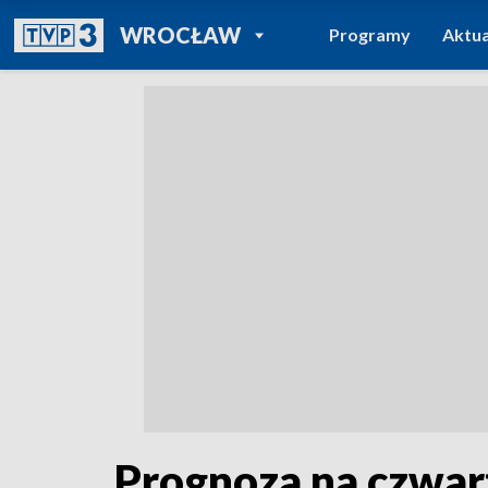
POWRÓT DO
WROCŁAW
Programy
Aktua
TVP REGIONY
Prognoza na czwar