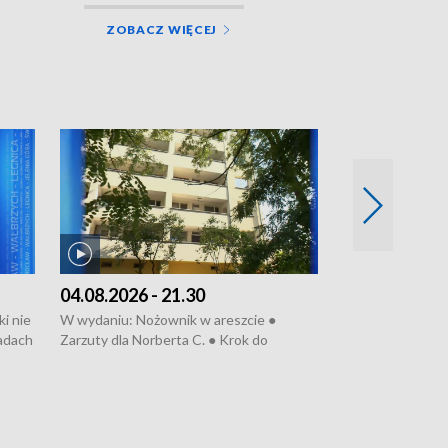
ZOBACZ WIĘCEJ
04.08.2026 - 21.30
04.08.2026 - 
i nie
W wydaniu: Nożownik w areszcie ●
W wydaniu: Nożo
sadach
Zarzuty dla Norberta C. ● Krok do
do obwodnicy ● 
obwodnicy ● Miliony na ochronę ●
Rodzic też pacje
Oddział jak nowy ● Rynek ma być zielony
zielony ● Inkubt
● Inkubator w ognisku ● Rodzic też
ratować lekarza
pacjent ● Trzeba ratować lekarza