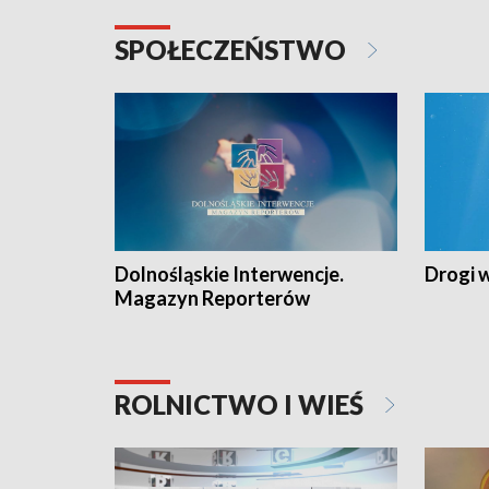
SPOŁECZEŃSTWO
Dolnośląskie Interwencje.
Drogi 
Magazyn Reporterów
ROLNICTWO I WIEŚ