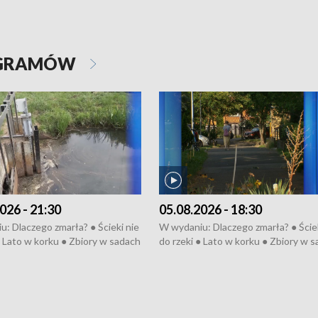
OGRAMÓW
026 - 21:30
05.08.2026 - 18:30
: Dlaczego zmarła? ● Ścieki nie
W wydaniu: Dlaczego zmarła? ● Ściek
● Lato w korku ● Zbiory w sadach
do rzeki ● Lato w korku ● Zbiory w 
a kółkiem ● Złoto dla...
● Senior za kółkiem ● Złoto dla...
h ● Mrożonki dla zwierząt
cierpiwych ● Mrożonki dla zwierząt