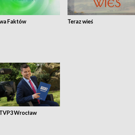
wa Faktów
Teraz wieś
 TVP3 Wrocław