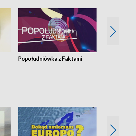
Popołudniówka z Faktami
Z Unią na Ty