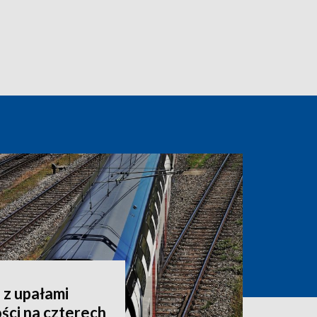
 z upałami
ści na czterech