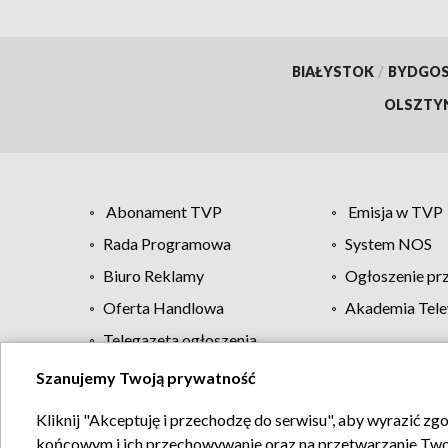
BIAŁYSTOK
/
BYDGO
OLSZTY
Abonament TVP
Emisja w TVP
Rada Programowa
System NOS
Biuro Reklamy
Ogłoszenie pr
Oferta Handlowa
Akademia Tele
Telegazeta ogłoszenia
Szanujemy Twoją prywatność
Regulamin TVP
Kliknij "Akceptuję i przechodzę do serwisu", aby wyrazić zg
końcowym i ich przechowywanie oraz na przetwarzanie Twoich