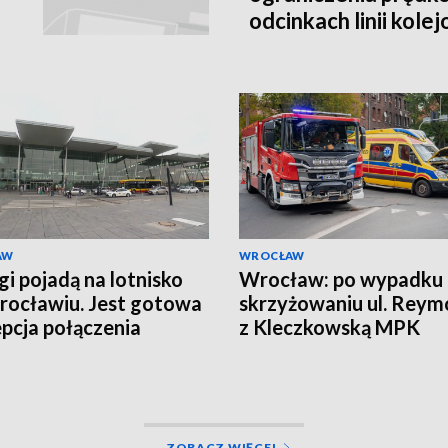
odcinkach linii kole
AW
WROCŁAW
gi pojadą na lotnisko
Wrocław: po wypadku
ocławiu. Jest gotowa
skrzyżowaniu ul. Reym
pcja połączenia
z Kleczkowską MPK
wprowadziło objazdy
ZOBACZ WIĘCEJ