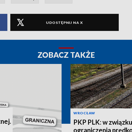
UDOSTĘPNIJ NA X
ZOBACZ TAKŻE
WROCŁAW
nej.
PKP PLK: w związku
ograniczenia prędko