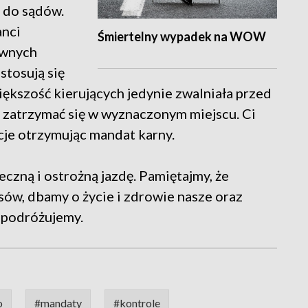
e do sądów.
anci
Śmiertelny wypadek na WOW
ównych
stosują się
iększość kierujących jedynie zwalniała przed
– zatrzymać się w wyznaczonym miejscu. Ci
cje otrzymując mandat karny.
eczną i ostrożną jazdę. Pamiętajmy, że
sów, dbamy o życie i zdrowie nasze oraz
o podróżujemy.
o
#mandaty
#kontrole