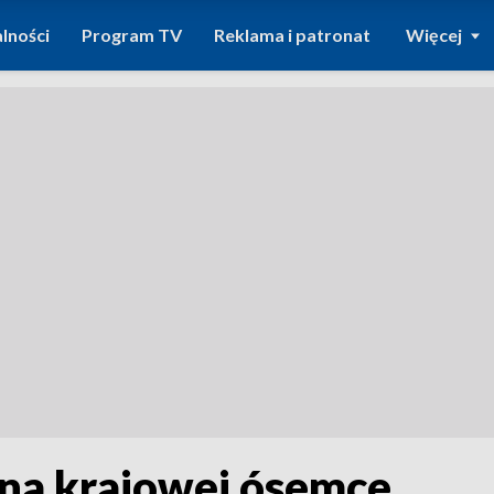
lności
Program TV
Reklama i patronat
Więcej
 na krajowej ósemce