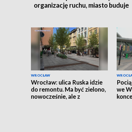
organizację ruchu, miasto buduje
łącznik
WROCŁAW
WROCŁ
Wrocław: ulica Ruska idzie
Pocią
do remontu. Ma być zielono,
we Wr
nowocześnie, ale z
konce
elementami historii