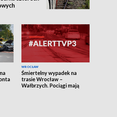
jowych
WROCŁAW
 na
Śmiertelny wypadek na
onta
trasie Wrocław –
Wałbrzych. Pociągi mają
opóźnienia