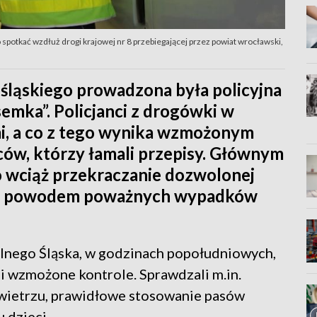
potkać wzdłuż drogi krajowej nr 8 przebiegającej przez powiat wrocławski,
ląskiego prowadzona była policyjna
emka”. Policjanci z drogówki w
i, a co z tego wynika wzmożonym
ców, którzy łamali przepisy. Głównym
o wciąż przekraczanie dozwolonej
jest powodem poważnych wypadków
lnego Śląska, w godzinach popołudniowych,
i wzmożone kontrole. Sprawdzali m.in.
wietrzu, prawidłowe stosowanie pasów
 dzieci.