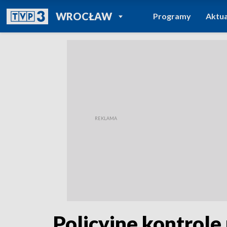
POWRÓT DO
WROCŁAW
Programy
Aktua
TVP REGIONY
Policyjne kontrole