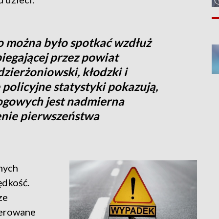
o można było spotkać wzdłuż
biegającej przez powiat
dzierżoniowski, kłodzki i
policyjne statystyki pokazują,
ogowych jest nadmierna
enie pierwszeństwa
nych
ędkość.
ze
ierowane