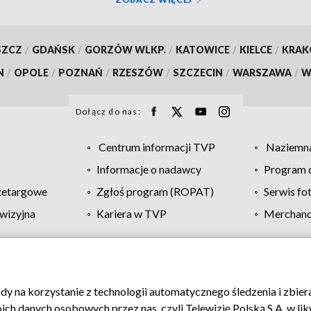
SZCZ
/
GDAŃSK
/
GORZÓW WLKP.
/
KATOWICE
/
KIELCE
/
KRA
N
/
OPOLE
/
POZNAŃ
/
RZESZÓW
/
SZCZECIN
/
WARSZAWA
/
W
Dołącz do nas:
Centrum informacji TVP
Naziemna
Informacje o nadawcy
Program d
zetargowe
Zgłoś program (ROPAT)
Serwis fo
wizyjna
Kariera w TVP
Merchandi
Polityka prywatności
Moje zgody
Pomoc
Biuro re
ody na korzystanie z technologii automatycznego śledzenia i zbie
 danych osobowych przez nas, czyli Telewizję Polską S.A. w likw