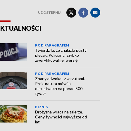
UDOSTĘPNIJ:
KTUALNOŚCI
POD PARAGRAFEM
Twierdziła, że znalazła pusty
plecak. Policjanci szybko
zweryfikowali jej wersję
POD PARAGRAFEM
Znany adwokat z zarzutami.
Prokuratura mówi o
oszustwach na ponad 500
tys. zł
BIZNES
Drożyzna wraca na talerze.
Ceny żywności najwyższe od
lat