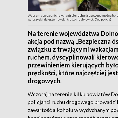
Wzorem poprzednich akcji patrole ruchu drogowego można było s
wałbrzyski, dzierżoniowski, kłodzki i ząbkowicki (fot. policja)
Na terenie województwa Dolnoś
akcja pod nazwą „Bezpieczna ós
związku z trwającymi wakacjam
ruchem, dyscyplinowali kierow
przewinieniem kierujących był
prędkości, które najczęściej 
drogowych.
Wczoraj na terenie kilku powiatów Do
policjanci ruchu drogowego prowadzil
zawartość alkoholu w wydychanym po
bezpieczeństwa oraz sposób przewozu