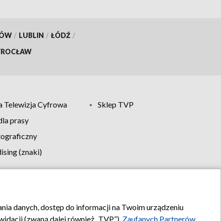
KÓW
/
LUBLIN
/
ŁÓDŹ
/
ROCŁAW
 Telewizja Cyfrowa
Sklep TVP
la prasy
tograficzny
sing (znaki)
klamy
Kontakt
rania danych, dostęp do informacji na Twoim urządzeniu
idacji (zwaną dalej również „TVP”),
Zaufanych Partnerów